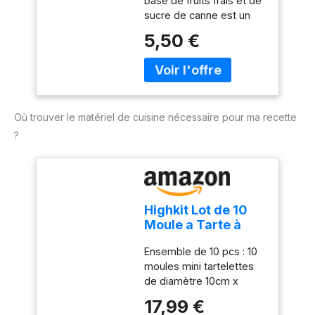
base de fruits frais et de
sucre de canne est un
concentré de saveurs
5,50 €
exotiques.
Où trouver le matériel de cuisine nécessaire pour ma recette
?
Highkit Lot de 10
Moule a Tarte à
Fond Amovible,
Ensemble de 10 pcs : 10
Mini 10 cm X10
moules mini tartelettes
de diamètre 10cm x
profondeur 2cm. Utilisé
17,99 €
pour faire des tartes,