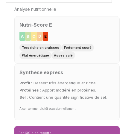
Analyse nutritionnelle
Nutri-Score E
A
B
C
D
E
Très riche en graisses
Fortement sucré
Plat énergétique
Assez salé
Synthèse express
Profil :
Dessert très énergétique et riche.
Protéines :
Apport modéré en protéines.
Sel :
Contient une quantité significative de sel.
À consommer plutôt occasionnellement.
Par 100 g de recette