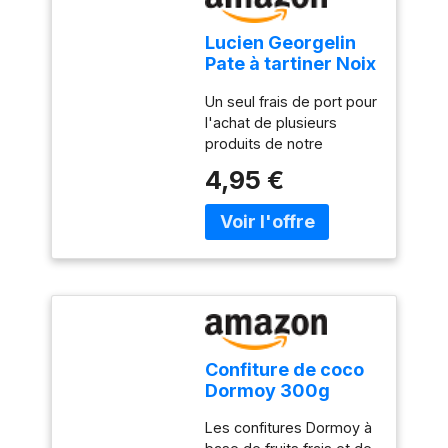
Lucien Georgelin
Pate à tartiner Noix
de Coco le pot de
Un seul frais de port pour
300g
l'achat de plusieurs
produits de notre
catalogue Tous nos
4,95 €
produits sont cuisinés
avec soin dans nos
ateliers de Virazeil en
Lot-et-Garonne, mettant
à l'honneur le savoir-faire
français Une texture
onctueuse et
savoureuse : idéale pour
le petit-déjeuner, les
Confiture de coco
desserts Encore meilleur
Dormoy 300g
à déguster frais et tout
aussi succulent dans des
Les confitures Dormoy à
gâteaux !