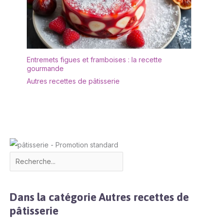
lave-vaisselle et peut
être réchauffée
directement au micro-
ondes, ce qui permet de
gagner du temps et de
réduire les efforts. C'est
Entremets figues et framboises : la recette
gourmande
le choix idéal pour les
foyers modernes. 【Le
Autres recettes de pâtisserie
Choix Idéal】Vaisselle en
grès émaillé Vancasso :
alliant esthétique parfaite
et durabilité. Un cadeau
attentionné qui vous
accompagnera au
quotidien.
Dans la catégorie Autres recettes de
pâtisserie