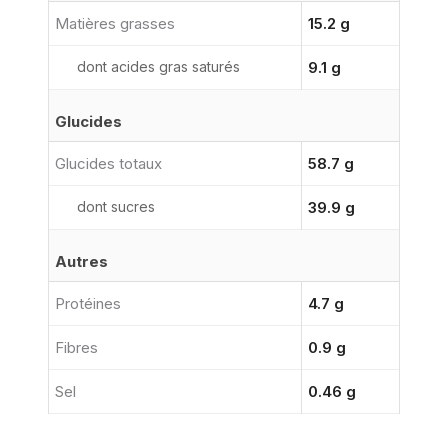
Matières grasses
15.2 g
dont acides gras saturés
9.1 g
Glucides
Glucides totaux
58.7 g
dont sucres
39.9 g
Autres
Protéines
4.7 g
Fibres
0.9 g
Sel
0.46 g