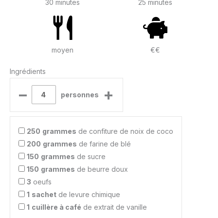
30 minutes
25 minutes
moyen
€€
Ingrédients
–
+
personnes
250
grammes
de confiture de noix de coco
200
grammes
de farine de blé
150
grammes
de sucre
150
grammes
de beurre doux
3
oeufs
1
sachet
de levure chimique
1
cuillère à café
de extrait de vanille