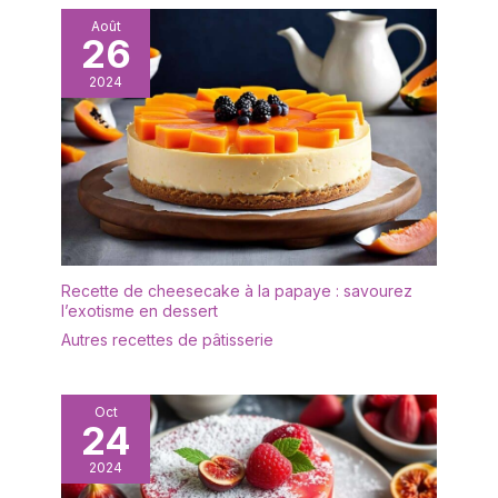
produit est exempt de
plomb et de cadmium,
Août
26
ce qui le rend sûr et non
toxique. Sa structure
2024
robuste le rend difficile à
casser et le protège
efficacement contre les
rayures et l'usure au
quotidien, vous
permettant ainsi qu'à
votre famille de savourer
vos repas en toute
sérénité. 【Un Choix
Recette de cheesecake à la papaye : savourez
Rassurant】Cette
l’exotisme en dessert
vaisselle et arts de la
Autres recettes de pâtisserie
table est fabriquée en
grès céramique de
qualité alimentaire, 100 %
Oct
sans plomb ni cadmium,
24
et ne présente aucun
2024
risque pour la santé. Elle
passe sans problème au