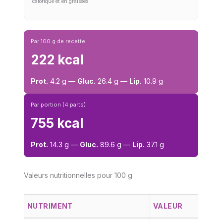
calorique et en graisses.
Par 100 g de recette
222 kcal
Prot.
4.2 g —
Gluc.
26.4 g —
Lip.
10.9 g
Par portion (4 parts)
755 kcal
Prot.
14.3 g —
Gluc.
89.6 g —
Lip.
37.1 g
Valeurs nutritionnelles pour 100 g
NUTRIMENT
VALEUR