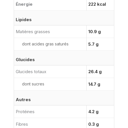
Énergie
222 kcal
Lipides
Matières grasses
10.9 g
dont acides gras saturés
5.7 g
Glucides
Glucides totaux
26.4 g
dont sucres
14.7 g
Autres
Protéines
4.2 g
Fibres
0.3 g