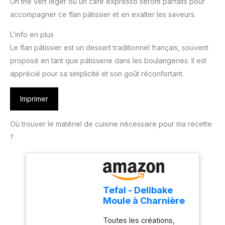
Un thé vert léger ou un café expresso seront parfaits pour
accompagner ce flan pâtissier et en exalter les saveurs.
L’info en plus
Le flan pâtissier est un dessert traditionnel français, souvent
proposé en tant que pâtisserie dans les boulangeries. Il est
apprécié pour sa simplicité et son goût réconfortant.
Imprimer
Où trouver le matériel de cuisine nécessaire pour ma recette
?
Tefal - Delibake
Moule à Charnière
Antiadhésif - 23
Toutes les créations,
cm - Rouge