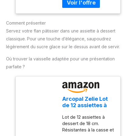
également faire des
Gâteaux au
gâteaux de différentes
Fromage Pizzas
tailles ou différentes
Quiches
Comment présenter
couches selon vos
besoins. 【Haute
Servez votre flan pâtissier dans une assiette à dessert
qualité】 Fabriqué en
classique. Pour une touche d’élégance, saupoudrez
acier au carbone de
légèrement du sucre glace sur le dessus avant de servir.
haute qualité, haute
résistance, bonne
Où trouver la vaisselle adaptée pour une présentation
conductivité thermique,
parfaite ?
robuste et durable, peut
être utilisé au four,
résistant à la chaleur
jusqu'à 220 °C
【Revêtement
Arcopal Zelie Lot
antiadhésif】 La surface
de 12 assiettes à
du moule est en matériau
dessert en verre
antiadhésif, le moule à
Lot de 12 assiettes à
opale extra
gâteau est lisse et
dessert de 18 cm.
résistant Blanc 18
antiadhésif, et les
Résistantes à la casse et
cm
aliments ne collent pas