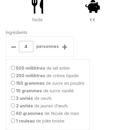
facile
€€
Ingrédients
–
+
personnes
500
millilitres
de lait entier
200
millilitres
de crème liquide
150
grammes
de sucre en poudre
10
grammes
de sucre vanillé
3
unités
de oeufs
2
unités
de jaunes d’œufs
60
grammes
de fécule de maïs
1
rouleau
de pâte brisée