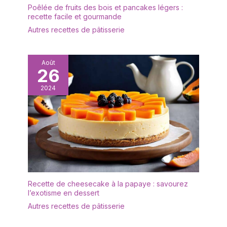
Poêlée de fruits des bois et pancakes légers :
dans votre univers
recette facile et gourmande
vaisselle et arts de la
Autres recettes de pâtisserie
table. Épaisses, lourdes
et robustes : Leur
épaisseur et leur poids
offrent une vraie
Août
26
sensation de qualité. Ce
set assiette robuste a
2024
été conçu pour durer,
compléter vos vaisselle
et plats de service, et
résister à l’épreuve du
temps. À offrir ou à
s’offrir : Un service de
table durable et stylé,
parfait pour une
crémaillère, un mariage
Recette de cheesecake à la papaye : savourez
ou tout simplement se
l’exotisme en dessert
faire plaisir avec de la
Autres recettes de pâtisserie
belle vaisselle.