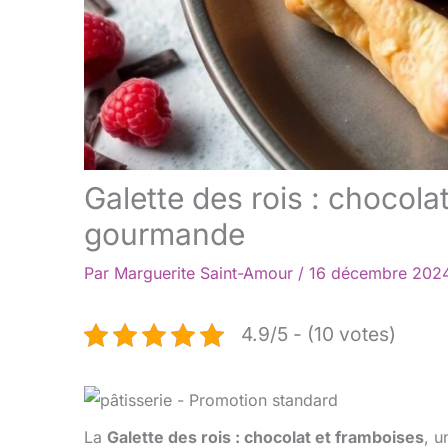
Galette des rois : chocolat
gourmande
Par
Marguerite Saint-Amour
/
16 décembre 202
4.9/5 - (10 votes)
La
Galette des rois : chocolat et framboises
, u