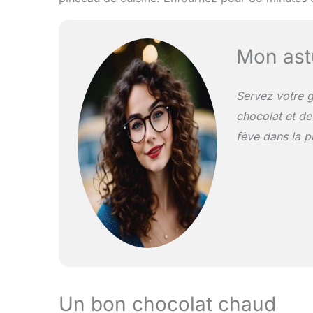
Mon ast
Servez votre g
chocolat et d
fève dans la p
Un bon chocolat chaud