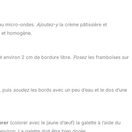
 au micro-ondes.
Ajoutez-y
la crème pâtissière et
e et homogène.
nt environ 2 cm de bordure libre.
Posez
les framboises sur
, puis
soudez
les bords avec un peu d’eau et le dos d’une
orer
(colorer avec le jaune d’œuf) la galette à l’aide du
viron. La galette doit être bien dorée.