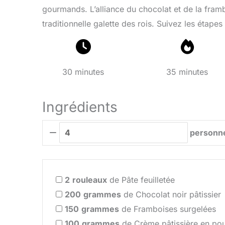
gourmands. L’alliance du chocolat et de la framb
traditionnelle galette des rois. Suivez les étapes
30 minutes
35 minutes
Ingrédients
personn
2
rouleaux
de Pâte feuilletée
200
grammes
de Chocolat noir pâtissier
150
grammes
de Framboises surgelées
100
grammes
de Crème pâtissière en po