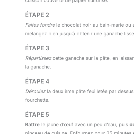
cuisson couverte de papier sulfurisé.
ÉTAPE 2
Faites fondre
le chocolat noir au bain-marie ou
mélangez bien jusqu’à obtenir une ganache liss
ÉTAPE 3
Répartissez
cette ganache sur la pâte, en laissa
la ganache.
ÉTAPE 4
Déroulez
la deuxième pâte feuilletée par dessus
fourchette.
ÉTAPE 5
Battre
le jaune d’œuf avec un peu d’eau, puis
d
pinceau de cuisine. Enfournez pour 35 minutes en