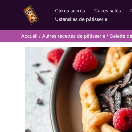
Aller
Cakes sucrés
Cakes salés
au
Ustensiles de pâtisserie
contenu
Accueil
Autres recettes de pâtisserie
Galette de