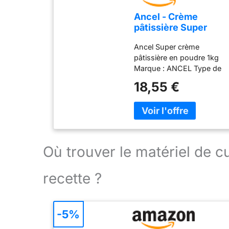
Ancel - Crème
pâtissière Super
poudre à crème 1 kg
Ancel Super crème
pâtissière en poudre 1kg
Marque : ANCEL Type de
produit : Agent levant
18,55 €
Où trouver le matériel de 
recette ?
-5%