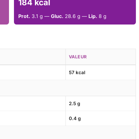
184 kcal
Prot.
3.1 g —
Gluc.
28.6 g —
Lip.
8 g
VALEUR
57 kcal
2.5 g
0.4 g