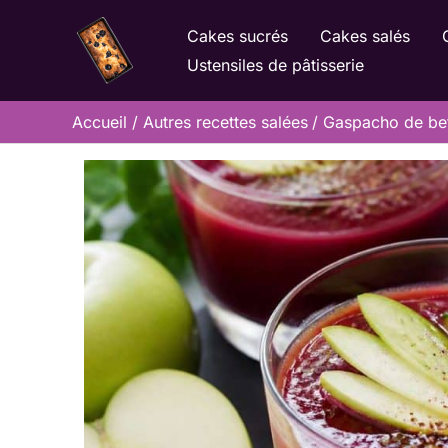
Aller
Cakes sucrés
Cakes salés
au
Ustensiles de pâtisserie
contenu
Accueil
Autres recettes salées
Gaspacho de bett