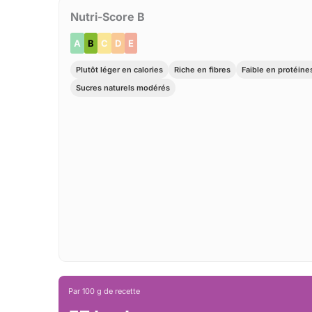
Nutri-Score B
A
B
C
D
E
Plutôt léger en calories
Riche en fibres
Faible en protéine
Sucres naturels modérés
Par 100 g de recette