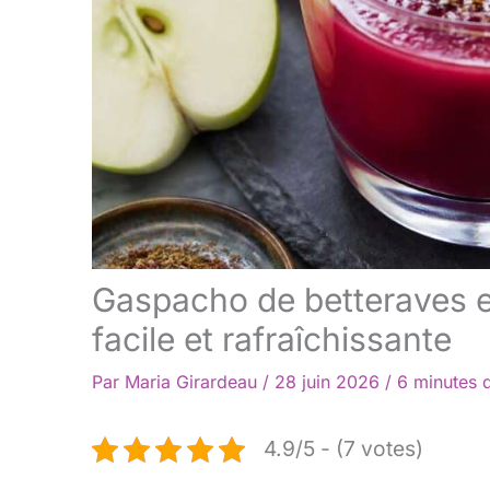
Gaspacho de betteraves e
facile et rafraîchissante
Par
Maria Girardeau
/
28 juin 2026
/
6 minutes d
4.9/5 - (7 votes)