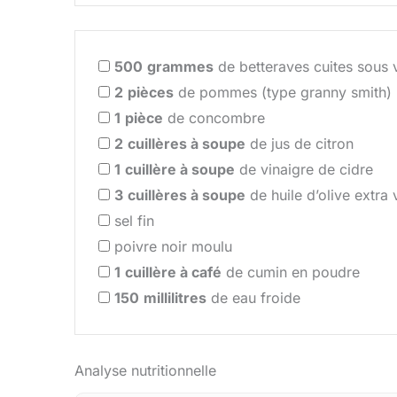
500
grammes
de betteraves cuites sous 
2
pièces
de pommes (type granny smith)
1
pièce
de concombre
2
cuillères à soupe
de jus de citron
1
cuillère à soupe
de vinaigre de cidre
3
cuillères à soupe
de huile d’olive extra 
sel fin
poivre noir moulu
1
cuillère à café
de cumin en poudre
150
millilitres
de eau froide
Analyse nutritionnelle