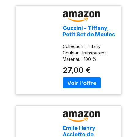
Guzzini - Tiffany,
Petit Set de Moules
à Gâteau -
Collection : Tiffany
Transparent, Ø 30
Couleur : transparent
x h16 cm -
Matériau : 100 %
19950100
plastique Produit officiel
27,00 €
Guzzini, fabriqué en Italie
depuis 1912 Poids du
colis: 1.02 kilograms
Emile Henry
Assiette de