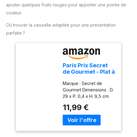
accessoires. Compact et
ajouter quelques fruits rouges pour apporter une pointe de
nettoyage, veuillez
pratique pour un usage
choisir des outils doux et
couleur.
quotidien : Léger, doté
des détergents doux
d'un câble de 1 mètre et
Où trouver la vaisselle adaptée pour une présentation
pour protéger le
d'un design compact, ce
revêtement antiadhésif.
parfaite ?
mixeur est facile à ranger
Évitez d'utiliser des outils
et parfait pour toutes vos
tranchants et rugueux
tâches de cuisine.
pour éviter de rayer la
poêle.
Paris Prix Secret
de Gourmet - Plat à
Gâteau sur Pied
Marque : Secret de
Renaissance 29cm
Gourmet Dimensions : D.
Transparent
29 x P. 0,4 x H. 9,5 cm
Matière : Verre Coloris :
11,99 €
Transparent