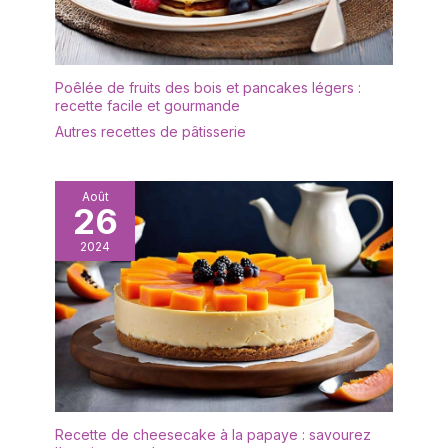
fabriquée en matériau
robuste et durable. Le
plateau rond offre
suffisamment d'espace
Poêlée de fruits des bois et pancakes légers :
pour de délicieuses
recette facile et gourmande
pâtisseries et il peut
Autres recettes de pâtisserie
également être
facilement coupé
dessus. Facile à
transporter et empilable
Août
26
dans un placard.
Polyvalent : le plateau à
2024
gâteau est idéal pour
servir des gâteaux et
des tartes lors du café
ou pour les pizzas et les
tartes flambées le soir.
Avec les plaques Matera,
le plaisir élégant est
garanti. À combiner avec
d'autres produits de la
Recette de cheesecake à la papaye : savourez
gamme. Données : 1