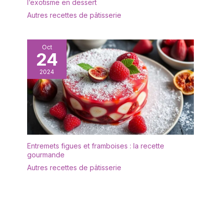
l’exotisme en dessert
assiette à gâteau ronde
Autres recettes de pâtisserie
pour servir et présenter -
En céramique durable -
Passe au micro-ondes,
Oct
au lave-vaisselle,
24
empilable - 34 x 2,4 x 34
cm (l x H x P) - Poids :
2024
2300 g - Couleur :
anthracite
Entremets figues et framboises : la recette
gourmande
Autres recettes de pâtisserie