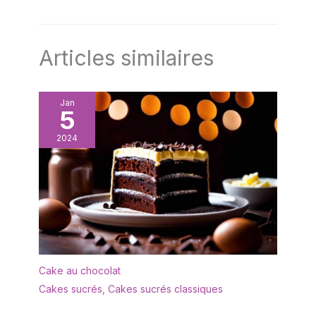
Articles similaires
Jan
5
2024
Cake au chocolat
Cakes sucrés
,
Cakes sucrés classiques