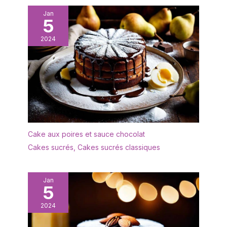
Jan
5
2024
Cake aux poires et sauce chocolat
Cakes sucrés
,
Cakes sucrés classiques
Jan
5
2024