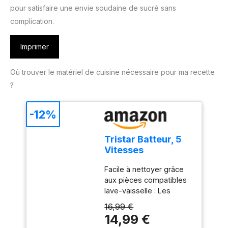
pour satisfaire une envie soudaine de sucré sans
complication.
Imprimer
Où trouver le matériel de cuisine nécessaire pour ma recette
?
-12%
Tristar Batteur, 5
Vitesses
Réglables, 200W,
Facile à nettoyer grâce
Design
aux pièces compatibles
Ergonomique,
lave-vaisselle : Les
Fouets et Crochets
accessoires en acier
Inox, Pièces
16,99 €
inoxydable, comme les
Compatibles Lave-
14,99 €
crochets et fouets, sont
Vaisselle, Sans