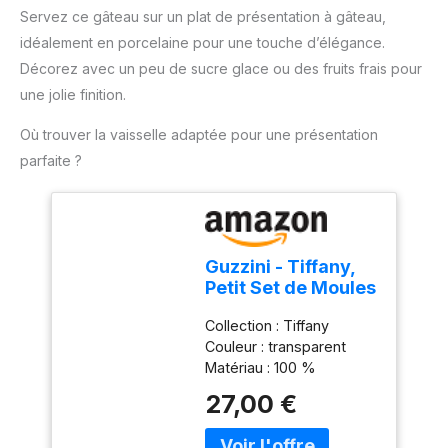
d'éjection pratique pour
Servez ce gâteau sur un plat de présentation à gâteau,
une utilisation
idéalement en porcelaine pour une touche d’élégance.
confortable et un
changement rapide des
Décorez avec un peu de sucre glace ou des fruits frais pour
accessoires. Compact et
une jolie finition.
pratique pour un usage
quotidien : Léger, doté
Où trouver la vaisselle adaptée pour une présentation
d'un câble de 1 mètre et
parfaite ?
d'un design compact, ce
mixeur est facile à ranger
et parfait pour toutes vos
tâches de cuisine.
Guzzini - Tiffany,
Petit Set de Moules
à Gâteau -
Collection : Tiffany
Transparent, Ø 30
Couleur : transparent
x h16 cm -
Matériau : 100 %
19950100
plastique Produit officiel
27,00 €
Guzzini, fabriqué en Italie
depuis 1912 Poids du