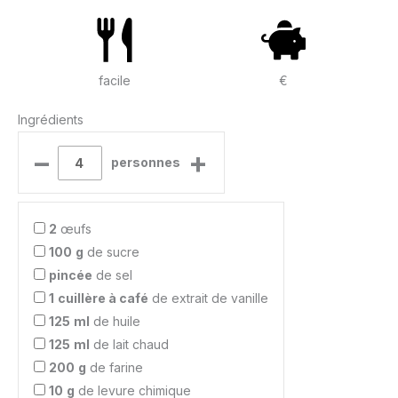
facile
€
Ingrédients
–
+
personnes
2
œufs
100
g
de sucre
pincée
de sel
1
cuillère à café
de extrait de vanille
125
ml
de huile
125
ml
de lait chaud
200
g
de farine
10
g
de levure chimique