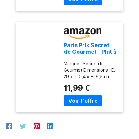
colis: 1.02 kilograms
Paris Prix Secret
de Gourmet - Plat à
Gâteau sur Pied
Marque : Secret de
Renaissance 29cm
Gourmet Dimensions : D.
Transparent
29 x P. 0,4 x H. 9,5 cm
Matière : Verre Coloris :
11,99 €
Transparent