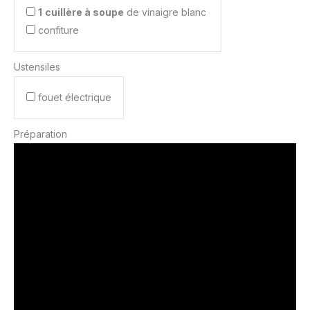
1
cuillère à soupe
de vinaigre blanc
confiture
Ustensiles
fouet électrique
Préparation