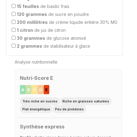
15
feuilles
de basilic frais
120
grammes
de sucre en poudre
200
millilitres
de crème liquide entière 30% MG
1
citron
de jus de citron
30
grammes
de glucose atomisé
2
grammes
de stabilisateur à glace
Analyse nutritionnelle
Nutri-Score E
A
B
C
D
E
Très riche en sucres
Riche en graisses saturées
Plat énergétique
Peu de protéines
Synthèse express