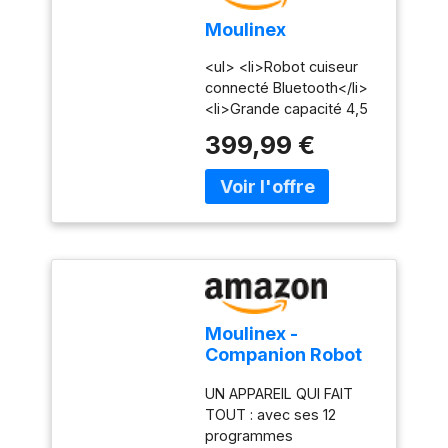
Moulinex
<ul> <li>Robot cuiseur
connecté Bluetooth</li>
<li>Grande capacité 4,5
L pour 10 personnes</li>
399,99 €
<li>14 programmes
automatiques + mode
manuel</li>
<li>Accessoires inclus +
application recettes</li>
<li>Produit fabriqué en
France, réparable 15
ans</li> </ul>
Moulinex -
Companion Robot
Cuiseur Capacité
UN APPAREIL QUI FAIT
XL - 10 personnes -
TOUT : avec ses 12
Gris
programmes