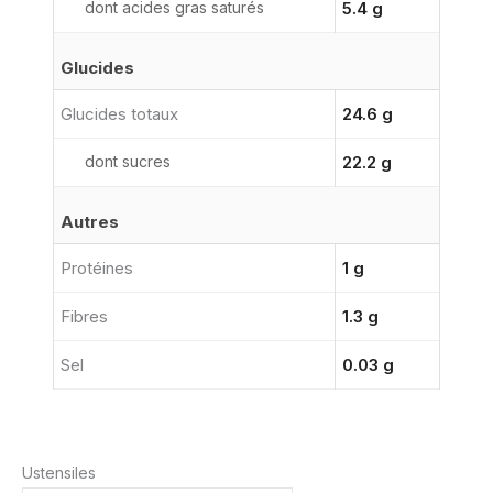
dont acides gras saturés
5.4 g
Glucides
Glucides totaux
24.6 g
dont sucres
22.2 g
Autres
Protéines
1 g
Fibres
1.3 g
Sel
0.03 g
Ustensiles