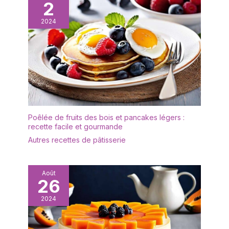
2
2024
Poêlée de fruits des bois et pancakes légers :
recette facile et gourmande
Autres recettes de pâtisserie
Août
26
2024