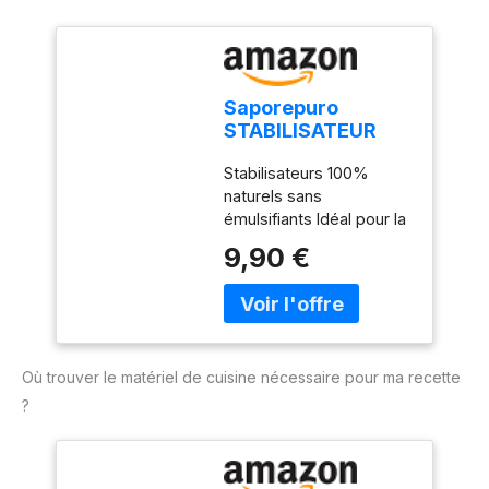
GLUTEN - SANS DÉRIVÉS
DU LAIT
Saporepuro
STABILISATEUR
POUR GLACES ET
Stabilisateurs 100%
SORBETS 50 GR
naturels sans
émulsifiants Idéal pour la
crème glacée et les
9,90 €
sorbets à froid Dosage
recommandé 4 gr / kg
Ingrédients:
maltodextrine, gomme
de tara, farine de guar
Où trouver le matériel de cuisine nécessaire pour ma recette
SANS GLUTEN - SANS
DÉRIVÉS DU LAIT
?