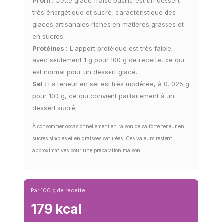
Profil :
Cette glace fraise basilic est un dessert
très énergétique et sucré, caractéristique des
glaces artisanales riches en matières grasses et
en sucres.
Protéines :
L'apport protéique est très faible,
avec seulement 1 g pour 100 g de recette, ce qui
est normal pour un dessert glacé.
Sel :
La teneur en sel est très modérée, à 0, 025 g
pour 100 g, ce qui convient parfaitement à un
dessert sucré.
À consommer occasionnellement en raison de sa forte teneur en
sucres simples et en graisses saturées. Ces valeurs restent
approximatives pour une préparation maison.
Par 100 g de recette
179 kcal