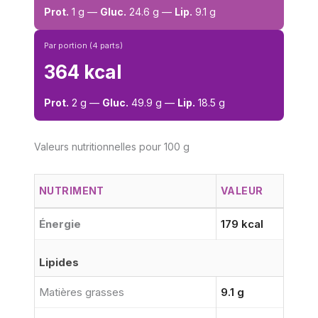
Prot.
1 g —
Gluc.
24.6 g —
Lip.
9.1 g
Par portion (4 parts)
364 kcal
Prot.
2 g —
Gluc.
49.9 g —
Lip.
18.5 g
Valeurs nutritionnelles pour 100 g
NUTRIMENT
VALEUR
Énergie
179 kcal
Lipides
Matières grasses
9.1 g