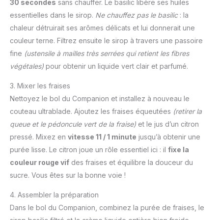
30 secondes
sans chauffer. Le basilic libère ses huiles
essentielles dans le sirop.
Ne chauffez pas le basilic
: la
chaleur détruirait ses arômes délicats et lui donnerait une
couleur terne. Filtrez ensuite le sirop à travers une passoire
fine
(ustensile à mailles très serrées qui retient les fibres
végétales)
pour obtenir un liquide vert clair et parfumé.
3. Mixer les fraises
Nettoyez le bol du Companion et installez à nouveau le
couteau ultrablade. Ajoutez les fraises équeutées
(retirer la
queue et le pédoncule vert de la fraise)
et le jus d’un citron
pressé. Mixez en
vitesse 11 / 1 minute
jusqu’à obtenir une
purée lisse. Le citron joue un rôle essentiel ici : il
fixe la
couleur rouge vif
des fraises et équilibre la douceur du
sucre. Vous êtes sur la bonne voie !
4. Assembler la préparation
Dans le bol du Companion, combinez la purée de fraises, le