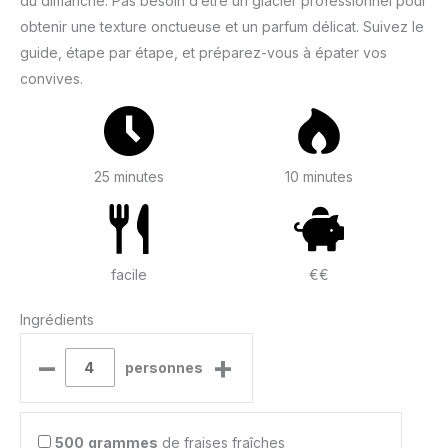
du dimanche. Pas besoin d’être un glacier professionnel pour
obtenir une texture onctueuse et un parfum délicat. Suivez le
guide, étape par étape, et préparez-vous à épater vos
convives.
25 minutes
10 minutes
facile
€€
Ingrédients
–
+
personnes
500
grammes
de fraises fraîches