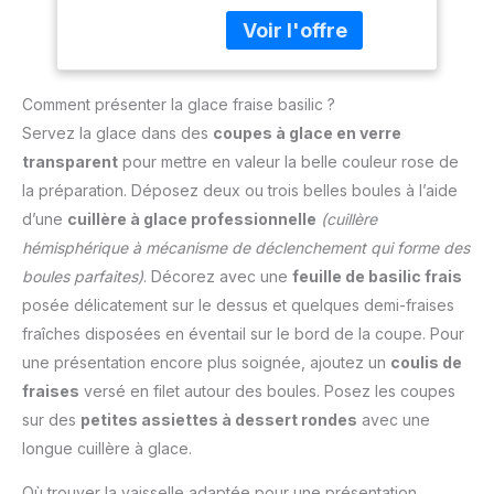
des saveurs fraîches à
FONCTIONNALITÉS
conservation prolongée
Crème Glacée
prolongée et fiable.
chaque boule.
AVANCÉES : Dotée d'un
et une saveur intacte
Maison Et
Conception compacte et
groupe froid intégré et
grâce à son couvercle
Conservation
peu encombrante : ces
d'un écran LCD, cette
hermétique Design
Alimentaire
pots de congélation
sorbetière offre une
Comment présenter la glace fraise basilic ?
Compact: Dimensions de
réutilisables ont une taille
utilisation pratique et
7,6 x 4,9 x 2,8 pouces,
Servez la glace dans des
coupes à glace en verre
compacte qui s’adapte
efficace. De plus, la
cette boîte se glisse
transparent
pour mettre en valeur la belle couleur rose de
parfaitement à tous les
fonction maintien au froid
facilement dans votre
congélateurs, ce qui en
la préparation. Déposez deux ou trois belles boules à l’aide
garantit que vos
congélateur, optimisant
fait des contenants
d’une
cuillère à glace professionnelle
(cuillère
desserts restent frais
l’espace tout en gardant
idéaux pour les crèmes
même après la fin du
vos aliments bien
hémisphérique à mécanisme de déclenchement qui forme des
glacées maison et la
processus de
organisés Matériau
boules parfaites)
. Décorez avec une
feuille de basilic frais
conservation des
préparation. Livrée avec
Robuste: Fabriquée en
aliments. Nettoyage
posée délicatement sur le dessus et quelques demi-fraises
une spatule à glace pour
acier inoxydable, cette
facile lave-vaisselle : Nos
fraîches disposées en éventail sur le bord de la coupe. Pour
un service facile et
boîte alimentaire résiste
bacs à glace en acier
précis GARANTIE
aux odeurs et aux
une présentation encore plus soignée, ajoutez un
coulis de
inoxydable passent lave-
ETENDUE DE 2 ANS :
taches, garantissant une
fraises
versé en filet autour des boules. Posez les coupes
vaisselle, pour un
Bénéficiez d'une garantie
hygiène optimale pour le
nettoyage sans effort
sur des
petites assiettes à dessert rondes
avec une
étendue de 2 ans,
stockage de vos
après avoir vos desserts
longue cuillère à glace.
accompagnée d'un
préparations congelées
préférés. Passez moins
atelier SAV en France,
Utilisation Polyvalente:
de temps à faire la
Où trouver la vaisselle adaptée pour une présentation