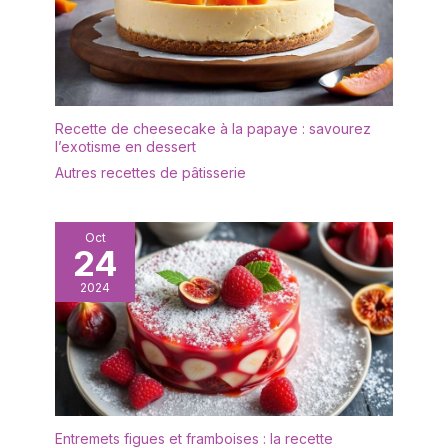
Recette de cheesecake à la papaye : savourez
l’exotisme en dessert
Autres recettes de pâtisserie
Oct
24
2024
Entremets figues et framboises : la recette