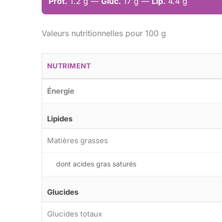
Prot.
1.2 g —
Gluc.
17 g —
Lip.
4.4 g
Valeurs nutritionnelles pour 100 g
NUTRIMENT
Énergie
Lipides
Matières grasses
dont acides gras saturés
Glucides
Glucides totaux