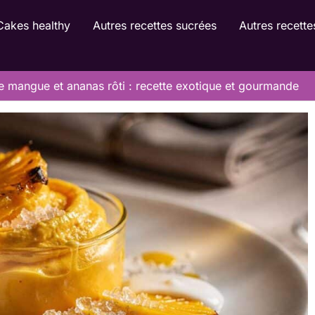
Cakes healthy
Autres recettes sucrées
Autres recette
 mangue et ananas rôti : recette exotique et gourmande