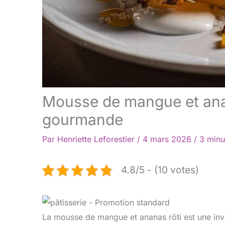
Mousse de mangue et anana
gourmande
Par
Henriette Leforestier
/
4 mars 2026
/
3 minu
4.8/5 - (10 votes)
La mousse de mangue et ananas rôti est une invi