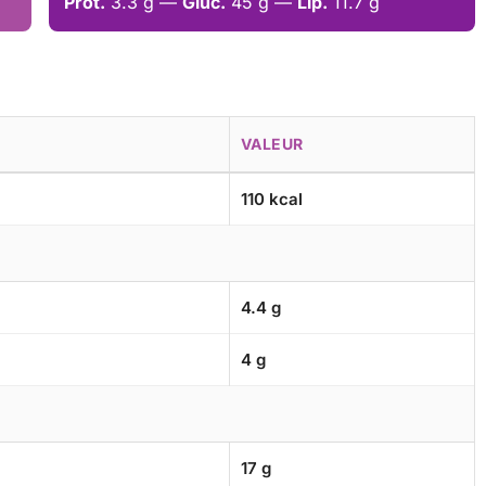
Prot.
3.3 g —
Gluc.
45 g —
Lip.
11.7 g
VALEUR
110 kcal
4.4 g
4 g
17 g