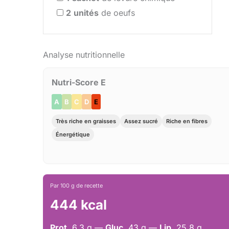
2
unités
de oeufs
Analyse nutritionnelle
Nutri-Score E
A
B
C
D
E
Très riche en graisses
Assez sucré
Riche en fibres
Énergétique
Par 100 g de recette
444 kcal
Prot.
6.3 g —
Gluc.
43 g —
Lip.
25.8 g