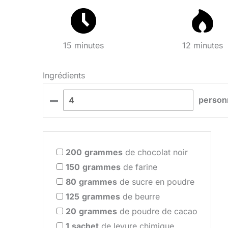
15 minutes
12 minutes
Ingrédients
–
person
200
grammes
de chocolat noir
150
grammes
de farine
80
grammes
de sucre en poudre
125
grammes
de beurre
20
grammes
de poudre de cacao
1
sachet
de levure chimique