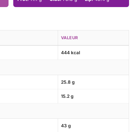
VALEUR
444 kcal
25.8 g
15.2 g
43 g