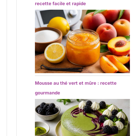
recette facile et rapide
Mousse au thé vert et mûre : recette
gourmande