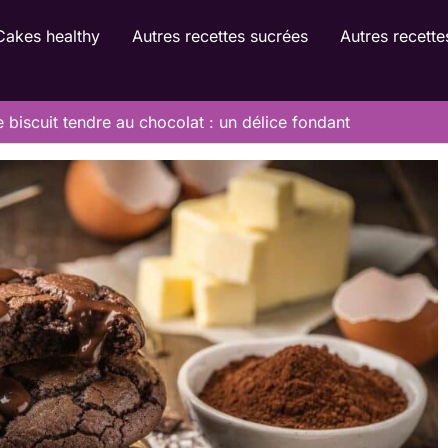
Cakes healthy
Autres recettes sucrées
Autres recette
 biscuit tendre au chocolat : un délice fondant