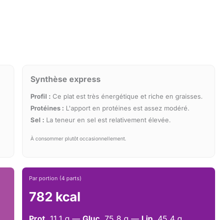
Synthèse express
Profil :
Ce plat est très énergétique et riche en graisses.
Protéines :
L'apport en protéines est assez modéré.
Sel :
La teneur en sel est relativement élevée.
À consommer plutôt occasionnellement.
Par portion (4 parts)
782 kcal
Prot.
11.1 g —
Gluc.
75.8 g —
Lip.
45.4 g