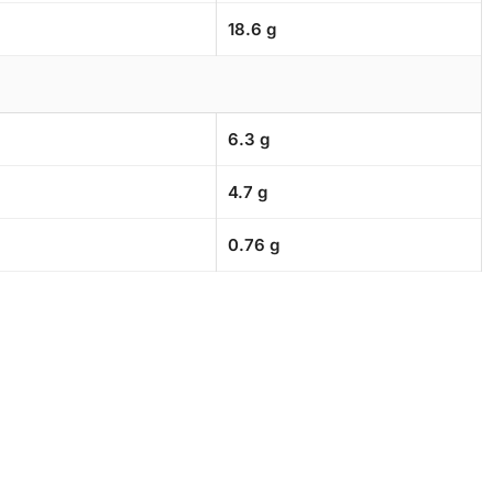
18.6 g
6.3 g
4.7 g
0.76 g