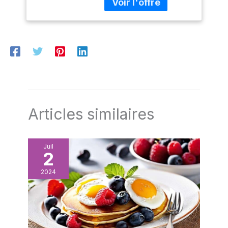
réfrigérateur, congélateur
et micro-ondes. Une
qualité professionnelle
conçue pour durer,
idéale autant pour la
cuisine familiale que pour
les passionnés de
pâtisserie. ✔️ IDÉE
CADEAU PARFAITE : Un
ensemble de bols
Articles similaires
modernes et polyvalents
qui fait plaisir en toute
occasion : anniversaire,
Noël, crémaillère,
Juil
2
mariage, fête des Mères
ou fête des Pères. Un
2024
cadeau utile pour tous
ceux qui aiment cuisiner
ou recevoir. ✔️ ACHAT
SANS RISQUE : En cas de
casse à la livraison, notre