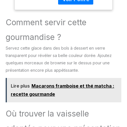
le bol au congélateur
Crème Glacée et
pendant la nuit (8-12
Yaourt Glacé
heures environ) et de
placer vos ingrédients au
Comment servir cette
sorbetière turbine à
glace. De délicieuses
gourmandise ?
glaces peuvent être
préparées en 20 à 40
Servez cette glace dans des bols à dessert en verre
minutes sans glaçons.
Idéal pour les occasions
transparent pour révéler sa belle couleur dorée. Ajoutez
spéciales avec la famille
quelques morceaux de brownie sur le dessus pour une
ou des amis. 🍧
présentation encore plus appétissante.
【Couvercle Apparent】:
Le couvercle transparent
de la sorbetière
Lire plus
Macarons framboise et thé matcha :
électrique vous permet
recette gourmande
de regarder le processus
de faire la crème glacée.
Vous pouvez facilement
Où trouver la vaisselle
ajouter un mélange de
crème glacée et divers
ingrédients, tels que des