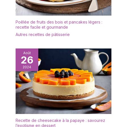
équipe vous renvoie
immédiatement un set
neuf. Emballage renforcé
et sécurisé. Votre
Poêlée de fruits des bois et pancakes légers :
satisfaction est notre
recette facile et gourmande
priorité absolue.
Autres recettes de pâtisserie
Août
26
2024
Recette de cheesecake à la papaye : savourez
l’exotisme en dessert