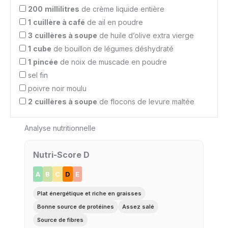
200
millilitres
de crème liquide entière
1
cuillère à café
de ail en poudre
3
cuillères à soupe
de huile d’olive extra vierge
1
cube
de bouillon de légumes déshydraté
1
pincée
de noix de muscade en poudre
sel fin
poivre noir moulu
2
cuillères à soupe
de flocons de levure maltée
Analyse nutritionnelle
Nutri-Score D
A
B
C
D
E
Plat énergétique et riche en graisses
Bonne source de protéines
Assez salé
Source de fibres