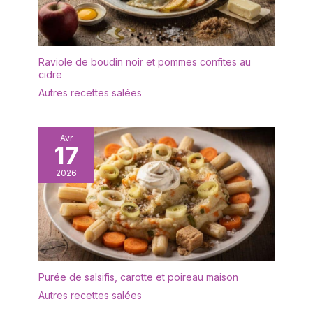
toute sécurité pendant le
transport. Nous vous
offrirons un
remplacement gratuit si
les plateaux arrivent
Raviole de boudin noir et pommes confites au
cassés
cidre
Autres recettes salées
Avr
17
2026
Purée de salsifis, carotte et poireau maison
Autres recettes salées