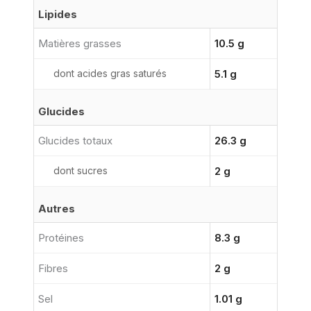
Lipides
Matières grasses
10.5 g
dont acides gras saturés
5.1 g
Glucides
Glucides totaux
26.3 g
dont sucres
2 g
Autres
Protéines
8.3 g
Fibres
2 g
Sel
1.01 g