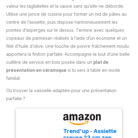
peuvent présenter des
steaks, des
valeur les tagliatelles et la sauce sans qu’elle ne déborde.
rayures mineures ou de
hamburgers/poissons,
Utilise une pince de cuisine pour former un nid de pâtes au
fines marques
les grillades, de la salade
d'abrasion, qui
centre de l’assiette, puis dispose harmonieusement les
et plus encore.
n'affectent pas la
pointes d’asperges sur le dessus. Termine avec quelques
COMPATIBLE LAVE-
fonctionnalité ou la durée
VAISSELLE: Pince à
copeaux de parmesan réalisés à l’aide d’un économe et un
de vie du produit.)
cuisine robuste,
filet d’huile d’olive. Une touche de poivre fraîchement moulu
【EXCELLENTE
résistante à la chaleur,
EXPÉRIENCE CULINAIRE】
apportera la finition parfaite. Accompagne le tout d’une belle
inoxydable, résistante à
Cet ensemble comprend
cuillère de service en bois posée dans un
plat de
la corrosion, légère,
deux pince de cuisine
facile à manipuler,
présentation en céramique
si tu sers à table en mode
inox de tailles 20 cm et
comme neuve pour
familial.
30 cm pour répondre à
toujours. Grâce à sa
vos besoins culinaires
finition de qualité et à
Où trouver la vaisselle adaptée pour une présentation
quotidiens. Idéal pour
l'acier inoxydable
parfaite ?
retourner les aliments
résistant à la rouille, la
pendant la cuisson et
pince à épiler est
garder vos distances
adaptée au lave-
avec les braises pour
vaisselle. CONCEPTION
éviter de vous brûler.
SÛRE : la pince en acier
Trend'up - Assiette
【CONCEPTION
inoxydable mesure
creuse 23 cm zen