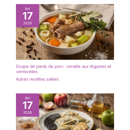
des biscuits, des
Polyvalence au quotidien
collations et des
Avr
– Compatible four, micro-
17
pâtisseries. Bon pour le
ondes et lave-vaisselle
brunch, le dîner, la fête,
2026
pour un usage simple et
le mariage et bien
fluide. Fabrication
d'autres occasions
française durable –
DESIGN: L'ensemble
Réalisée à la main en
d'assiettes est d'un
Bourgogne, coloris
blanc éclatant avec une
Argile, garantie 10 ans.
forme rectangulaire
ergonomique et un
Soupe de pieds de porc : recette aux légumes et
rebord étroit. Les
vermicelles
rebords empêchent les
Autres recettes salées
déversements, gardent
le comptoir et la table
propres. Cadeau idéal
Avr
pour la fête des mères,
17
la fête des pères
EMBALLAGE: Un
2026
emballage bien conçu
protège la vaisselle en