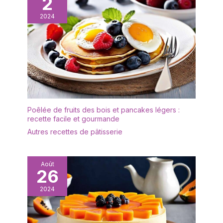
2
2024
Poêlée de fruits des bois et pancakes légers :
recette facile et gourmande
Autres recettes de pâtisserie
Août
26
2024