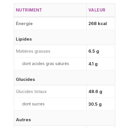
NUTRIMENT
VALEUR
Énergie
268 kcal
Lipides
Matières grasses
6.5 g
dont acides gras saturés
4.1 g
Glucides
Glucides totaux
48.6 g
dont sucres
30.5 g
Autres