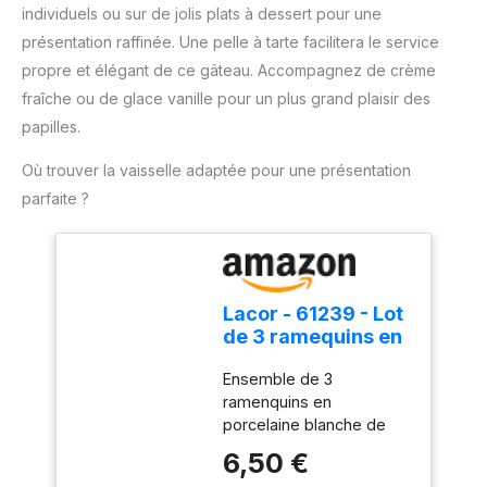
endommager le moule.
individuels ou sur de jolis plats à dessert pour une
confortable et un
【Lavage à la main
changement rapide des
présentation raffinée. Une pelle à tarte facilitera le service
recommandé】 Lors du
accessoires. Compact et
propre et élégant de ce gâteau. Accompagnez de crème
nettoyage, veuillez
pratique pour un usage
choisir des outils doux et
fraîche ou de glace vanille pour un plus grand plaisir des
quotidien : Léger, doté
des détergents doux
papilles.
d'un câble de 1 mètre et
pour protéger le
d'un design compact, ce
revêtement antiadhésif.
Où trouver la vaisselle adaptée pour une présentation
mixeur est facile à ranger
Évitez d'utiliser des outils
parfaite ?
et parfait pour toutes vos
tranchants et rugueux
tâches de cuisine.
pour éviter de rayer la
poêle.
Lacor - 61239 - Lot
de 3 ramequins en
porcelaine
Ensemble de 3
blanche, finition
ramenquins en
lisse et brillante,
porcelaine blanche de
résistant aux
haute qualité avec émail
chocs thermiques,
6,50 €
doux et brillant, idéal
adapté au four, au