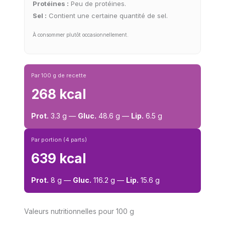
Protéines :
Peu de protéines.
Sel :
Contient une certaine quantité de sel.
À consommer plutôt occasionnellement.
Par 100 g de recette
268 kcal
Prot.
3.3 g —
Gluc.
48.6 g —
Lip.
6.5 g
Par portion (4 parts)
639 kcal
Prot.
8 g —
Gluc.
116.2 g —
Lip.
15.6 g
Valeurs nutritionnelles pour 100 g