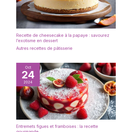
Recette de cheesecake à la papaye : savourez
l’exotisme en dessert
Autres recettes de pâtisserie
Oct
24
2024
Entremets figues et framboises : la recette
gourmande