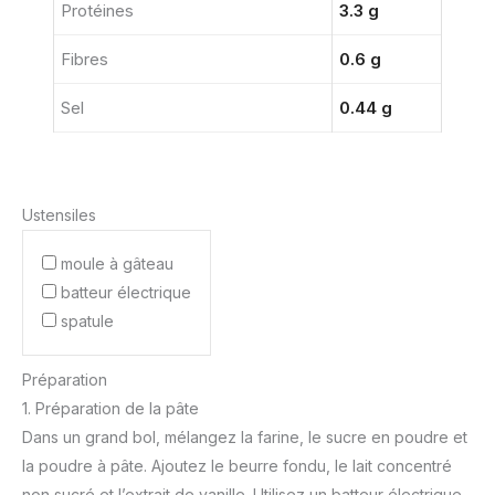
Protéines
3.3 g
Fibres
0.6 g
Sel
0.44 g
Ustensiles
moule à gâteau
batteur électrique
spatule
Préparation
1. Préparation de la pâte
Dans un grand bol, mélangez la farine, le sucre en poudre et
la poudre à pâte. Ajoutez le beurre fondu, le lait concentré
non sucré et l’extrait de vanille. Utilisez un batteur électrique