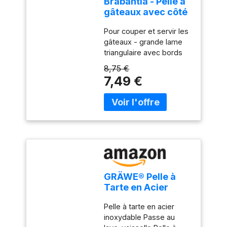
Brabantia - Pelle à
gâteaux avec côté
tranchant - Jade
Pour couper et servir les
Green
gâteaux - grande lame
triangulaire avec bords
dentelés Bords
8,75 €
tranchants des deux
7,49 €
côtés. Convient aux
droitiers et aux gauchers
Facile à ranger - avec
boucle de suspension
Facile à nettoyer -
résiste au lave-vaisselle
GRÄWE® Pelle à
Tarte en Acier
Inoxydable série
Pelle à tarte en acier
Königstein
inoxydable Passe au