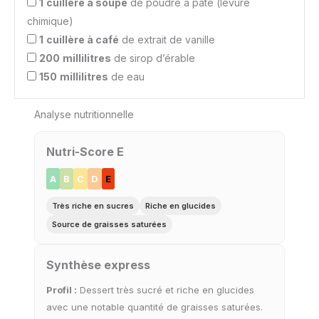
1
cuillère à soupe
de poudre à pâte (levure
chimique)
1
cuillère à café
de extrait de vanille
200
millilitres
de sirop d’érable
150
millilitres
de eau
Analyse nutritionnelle
Nutri-Score E
A
B
C
D
E
Très riche en sucres
Riche en glucides
Source de graisses saturées
Synthèse express
Profil :
Dessert très sucré et riche en glucides
avec une notable quantité de graisses saturées.