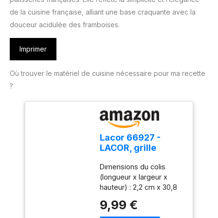
de la cuisine française, alliant une base craquante avec la
douceur acidulée des framboises.
Imprimer
Où trouver le matériel de cuisine nécessaire pour ma recette
?
Lacor 66927 -
LACOR, grille
rectangulaire pour
Dimensions du colis
pâtisserie, argent
(longueur x largeur x
hauteur) : 2,2 cm x 30,8
cm x 42,8 cm Poids du
9,99 €
colis : 420 g Pays
d'origine : Espagne