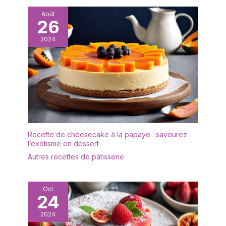
Août
26
2024
Recette de cheesecake à la papaye : savourez
l’exotisme en dessert
Autres recettes de pâtisserie
Oct
24
2024