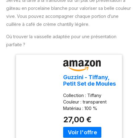
Servez la tarte à la framboise sur un plat de présentation à
partie inférieure. Protège
les surfaces de la cuisine
gâteau en porcelaine blanche pour valoriser sa belle couleur
contre les brûlures. Ce
vive. Vous pouvez accompagner chaque portion d’une
produit ne passe pas au
cuillère à café de crème chantilly légère.
lave-vaisselle.
Dimensions Ø 28 x 2 cm,
Où trouver la vaisselle adaptée pour une présentation
et son poids est de 198
parfaite ?
g.
Guzzini - Tiffany,
Petit Set de Moules
à Gâteau -
Collection : Tiffany
Transparent, Ø 30
Couleur : transparent
x h16 cm -
Matériau : 100 %
19950100
plastique Produit officiel
27,00 €
Guzzini, fabriqué en Italie
depuis 1912 Poids du
colis: 1.02 kilograms