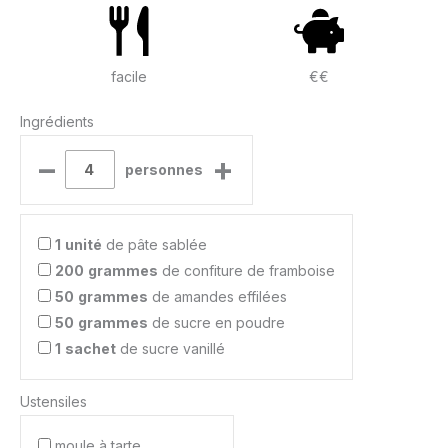
facile
€€
Ingrédients
–
+
personnes
1
unité
de pâte sablée
200
grammes
de confiture de framboise
50
grammes
de amandes effilées
50
grammes
de sucre en poudre
1
sachet
de sucre vanillé
Ustensiles
moule à tarte