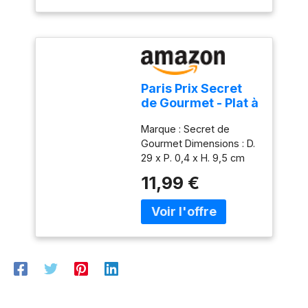
Paris Prix Secret
de Gourmet - Plat à
Gâteau sur Pied
Marque : Secret de
Renaissance 29cm
Gourmet Dimensions : D.
Transparent
29 x P. 0,4 x H. 9,5 cm
Matière : Verre Coloris :
11,99 €
Transparent