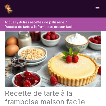
Aller
Rechercher
au
contenu
Accueil
Autres recettes de pâtisserie
Recette de tarte à la framboise maison facile
Recette de tarte à la
framboise maison facile