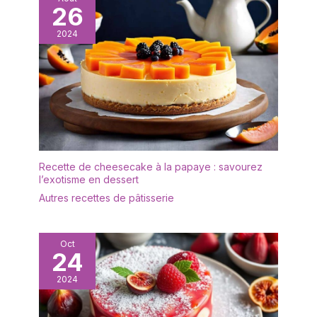
placer les produits au
26
utilisation à long terme.
soleil pendant dix à vingt
Manche avec une bonne
minutes. La porcelaine
2024
prise en main : le design
de haute qualité
du couteau à gâteau et
n'affectera pas Le goût
de la spatule de service
de la nourriture elle-
en acier est très solide,
même, vous pouvez
vous n'avez pas à vous
également utiliser ses
soucier de les plier ou de
propres caractéristiques
les casser. Le manche du
pour rendre la nourriture
couteau de mariage est
plus délicieuse.
ergonomique et offre
Recette de cheesecake à la papaye : savourez
MALACASA vous
une bonne prise, ni
l’exotisme en dessert
souhaite un bon appétit
instable ni trop courte. La
Autres recettes de pâtisserie
bonne taille et le bon
poids vous permettent
de le tenir et de l'utiliser
Oct
confortablement.
24
Polyvalent : le couteau à
gâteau peut être utilisé
2024
non seulement pour les
mariages, les