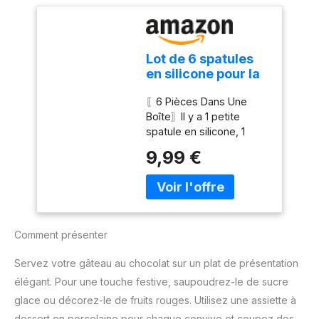
perdre la flexibilité du
bord. Résistant aux
températures élevées.
Poignée ergonomique
Lot de 6 spatules
douce au toucher et
en silicone pour la
antidérapant. Conçu
cuisine, la
exclusivement pour les
〖6 Pièces Dans Une
pâtisserie et le
articles de cuisine
Boîte〗Il y a 1 petite
mélange, spatule
antiadhésive, tels que les
spatule en silicone, 1
en caoutchouc
casseroles ou les
grande spatule en
anti-adhésif
9,99 €
casseroles. Ne grattez
silicone noire, 1 petite
résistant à la
pas le produit. Il y a un
cuillère, 1 grande spatule
chaleur de 250 °C
trou suspendu. Convient
en caoutchouc, 1 brosse
(noir)
au lave-vaisselle.
à pâtisserie en
Mesures: 27.5cm.
caoutchouc, 1 spatule en
Comment présenter
caoutchouc pour bocal,
qui peuvent répondre à
Servez votre gâteau au chocolat sur un plat de présentation
vos différents besoins
de cuisine, de cuisson et
élégant. Pour une touche festive, saupoudrez-le de sucre
d’agitation. Elle deviendra
glace ou décorez-le de fruits rouges. Utilisez une assiette à
votre aide efficace en
dessert en porcelaine pour chaque convive et coupez des