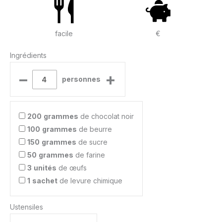
facile
€
Ingrédients
–
+
personnes
200
grammes
de chocolat noir
100
grammes
de beurre
150
grammes
de sucre
50
grammes
de farine
3
unités
de œufs
1
sachet
de levure chimique
Ustensiles