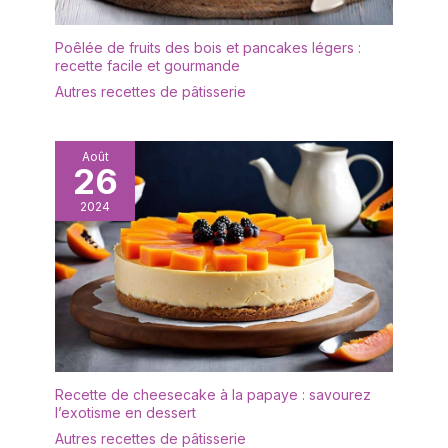
couper et de soulever
facilement des aliments
Poêlée de fruits des bois et pancakes légers :
durs tels que des
recette facile et gourmande
lasagnes ou des pizzas.
Autres recettes de pâtisserie
Le couteau intégré a une
lame tranchante qui
permet de couper
facilement les tartes et
Août
26
les gâteaux en portions.
La forme de la pelle à
2024
gâteau est ergonomique
pour une prise en main
confortable et une bonne
surface de préhension.
Facile à nettoyer : la
surface lisse a été polie
en plusieurs processus
pour éliminer facilement
les résidus alimentaires,
Recette de cheesecake à la papaye : savourez
de sorte qu'elle peut
l’exotisme en dessert
être facilement nettoyée
Autres recettes de pâtisserie