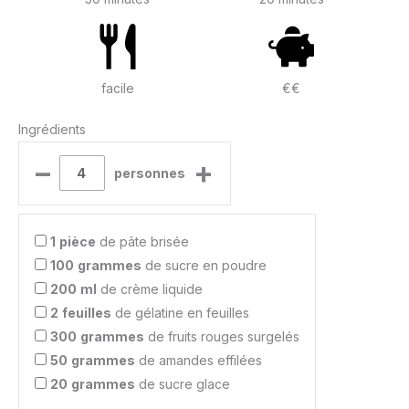
facile
€€
Ingrédients
–
+
personnes
1
pièce
de pâte brisée
100
grammes
de sucre en poudre
200
ml
de crème liquide
2
feuilles
de gélatine en feuilles
300
grammes
de fruits rouges surgelés
50
grammes
de amandes effilées
20
grammes
de sucre glace