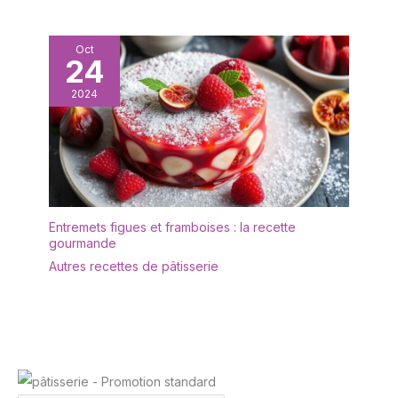
à la main et conserve
son éclat même après
des années d'utilisation,
Oct
elle passe au lave-
24
vaisselle et vous fait
gagner du temps et de
2024
l'énergie dans la cuisine.
Utilisation polyvalente:
Ces pelles à tarte
conviennent aussi bien
pour les ménages que
pour les restaurants, les
cafés et les services de
Entremets figues et framboises : la recette
gourmande
restauration. Lors de
fêtes privées, vous
Autres recettes de pâtisserie
pouvez l'utiliser pour
servir des tartes et des
gâteaux avec élégance.
Dans les entreprises
gastronomiques, elles
peuvent être utilisées
pour le service quotidien