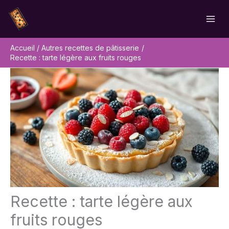
Aller
Rechercher
au
contenu
Accueil
Autres recettes de pâtisserie
Recette : tarte légère aux fruits rouges
Recette : tarte légère aux
fruits rouges