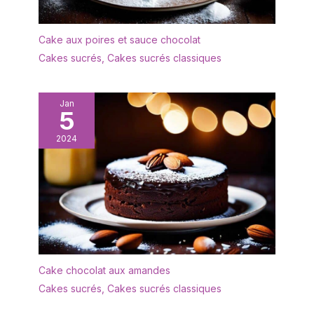
également servir de
coupes à dessert pour
Cake aux poires et sauce chocolat
de petites friandises
Cakes sucrés
,
Cakes sucrés classiques
telles que de la gelée, ce
qui est idéal pour les
traiteurs, les
organisateurs
Jan
5
d'événements et les
compagnies aériennes
2024
Cake chocolat aux amandes
Cakes sucrés
,
Cakes sucrés classiques