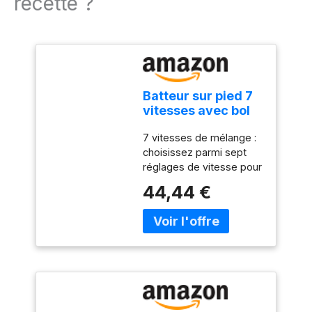
recette ?
Batteur sur pied 7
vitesses avec bol
en acier
7 vitesses de mélange :
inoxydable de 2 l et
choisissez parmi sept
batteur à main
réglages de vitesse pour
mélanger la pâte à
44,44 €
gâteau, mélanger les
purées de légumes,
pétrir la pâte ou fouetter
la crème pour la cuisson
quotidienne et la
préparation des aliments.
Moteur de 100 W : le
moteur électrique de 100