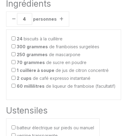
Ingrédients
personnes
24
biscuits à la cuillère
300
grammes
de framboises surgelées
250
grammes
de mascarpone
70
grammes
de sucre en poudre
1
cuillère à soupe
de jus de citron concentré
2
cups
de café expresso instantané
60
millilitres
de liqueur de framboise (facultatif)
Ustensiles
batteur électrique sur pieds ou manuel
verrine transparente