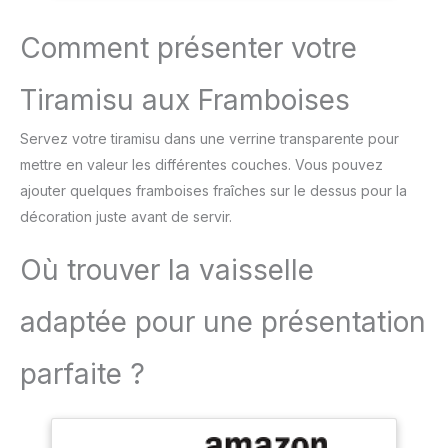
mettent en valeur la
vous contribuez à réduire
beauté de chaque
la quantité de déchets
Comment présenter votre
dessert, créant un effet
plastiques générés lors
visuel captivant. Idéales
de vos événements
pour des tiramisus, des
Tiramisu aux Framboises
mousses ou même des
petites bouchées salées,
Servez votre tiramisu dans une verrine transparente pour
elles s’adaptent à toutes
mettre en valeur les différentes couches. Vous pouvez
tes envies. Avec leur
forme simple et
ajouter quelques framboises fraîches sur le dessus pour la
moderne, ces coupes
décoration juste avant de servir.
ajoutent une touche de
sophistication à toute
Où trouver la vaisselle
décoration de table,
qu'elle soit classique ou
adaptée pour une présentation
contemporaine. D’une
capacité de 170 ml (82
mm de diamètre, 58 mm
parfaite ?
de hauteur), ces coupes
sont compatibles avec le
lave-vaisselle, offrant
une grande commodité