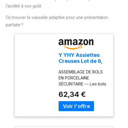
- Compatible lave-
l’acidité à son goût.
vaisselle.
Où trouver la vaisselle adaptée pour une présentation
parfaite ?
Y YHY Assiettes
Creuses Lot de 6,
23,5 x 4,8 cm cm
ASSEMBLAGE DE BOLS
Assiette pour Pates
EN PORCELAINE
en Porcelaine, Bols
SÉCURITAIRE -- Les bols
à Pâtes Creuse,
en porcelaine Y YHY sont
Assiette Creuse de
62,34 €
fabriqués en porcelaine
Présentation,
cuite à haute
Creuse de Service
température et en
pour Maison et
glaçure résistante, ces
Restaurant-1180
assiettes sont sûres et
ml, Blanc
sans plomb, elles