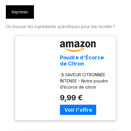
Imprimer
Où trouver les ingrédients spécifiques pour ma recette ?
Poudre d'Écorce
de Citron
Lyophilisée 100g –
🍋 SAVEUR CITRONNÉE
Poudre de Zeste de
INTENSE – Notre poudre
Citron Déshydraté
d’écorce de citron
- Poudre de Fruits
lyophilisée apporte la
Lyophilisée pour
9,99 €
fraîcheur et l’acidité
Pâtisseries,
naturelle du citron
Smoothies, Yaourts
directement dans votre
et Thé – Naturelle
cuisine. Idéale pour
Sans
ajouter une touche
Conservateurs
d’agrumes à vos