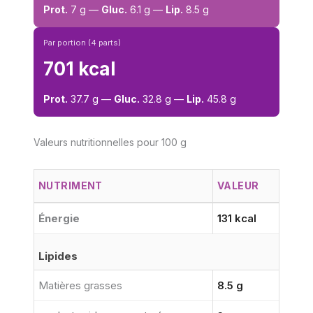
Prot.
7 g —
Gluc.
6.1 g —
Lip.
8.5 g
Par portion (4 parts)
701 kcal
Prot.
37.7 g —
Gluc.
32.8 g —
Lip.
45.8 g
Valeurs nutritionnelles pour 100 g
NUTRIMENT
VALEUR
Énergie
131 kcal
Lipides
Matières grasses
8.5 g