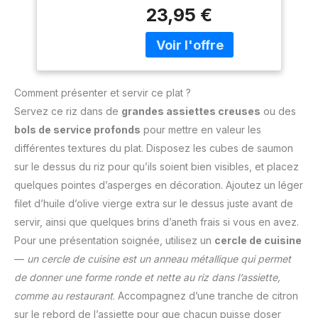
Fabriquée aux États-Unis
chocolat et noix de
23,95 €
par photochimie. Étui de
muscade avec
protection inclus. Idéale
lame fine -
pour le citron, les
Fabriqué aux États-
oranges, le gingembre,
Unis
le chocolat, la muscade,
Comment présenter et servir ce plat ?
la cannelle, les truffes et
bien plus encore. Le
Servez ce riz dans de
grandes assiettes creuses
ou des
zesteur de Microplane
bols de service profonds
pour mettre en valeur les
est aussi bien apprécié
différentes textures du plat. Disposez les cubes de saumon
des Chefs que des
sur le dessus du riz pour qu’ils soient bien visibles, et placez
amateurs de cuisine,
pour sa précision unique
quelques pointes d’asperges en décoration. Ajoutez un léger
et sa découpe sans
filet d’huile d’olive vierge extra sur le dessus juste avant de
effort. Le manche
servir, ainsi que quelques brins d’aneth frais si vous en avez.
ergonomique en soft-
Pour une présentation soignée, utilisez un
cercle de cuisine
touch confère un
maximum de confort
—
un cercle de cuisine est un anneau métallique qui permet
durant la découpe et les
de donner une forme ronde et nette au riz dans l’assiette,
embouts en caoutchouc
comme au restaurant
. Accompagnez d’une tranche de citron
offrent une meilleure
sur le rebord de l’assiette pour que chacun puisse doser
stabilité. Facile à nettoyer