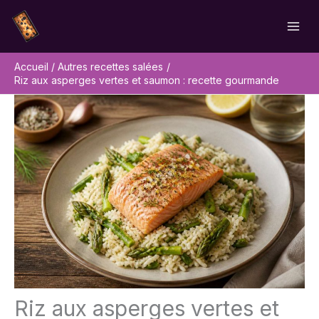
Aller
Rechercher
au
contenu
Accueil
Autres recettes salées
Riz aux asperges vertes et saumon : recette gourmande
Riz aux asperges vertes et