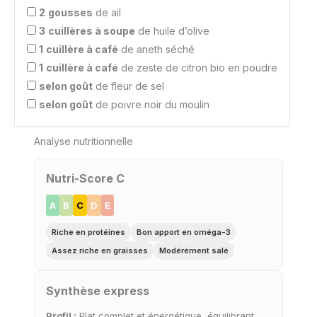
2
gousses
de ail
3
cuillères à soupe
de huile d’olive
1
cuillère à café
de aneth séché
1
cuillère à café
de zeste de citron bio en poudre
selon goût
de fleur de sel
selon goût
de poivre noir du moulin
Analyse nutritionnelle
Nutri-Score C
A
B
C
D
E
Riche en protéines
Bon apport en oméga-3
Assez riche en graisses
Modérément salé
Synthèse express
Profil :
Plat complet et énergétique, équilibrant