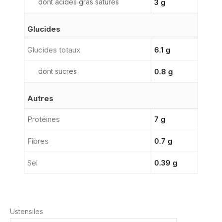
dont acides gras saturés
3 g
Glucides
Glucides totaux
6.1 g
dont sucres
0.8 g
Autres
Protéines
7 g
Fibres
0.7 g
Sel
0.39 g
Ustensiles