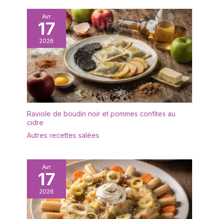
une utilisation comme bol
pendaison de
Avr
a petit dejeuner, bol à
crémaillère, cadeau de
17
céréales, bol a soupe,
mariage, cadeau
bol a ramen, bol a
d'affaires.
2026
salade, bol a riz, bol a
nouille et également
parfait pour servir des
pâtes, du pho, du
porridge, des fruits ou
des collations. Facile à
ranger et à nettoyer: ces
Raviole de boudin noir et pommes confites au
bols à soupe sont
cidre
empilables, ne prennent
Autres recettes salées
pas trop de place, la
surface lisse est facile à
nettoyer, peut être lavé
Avr
avec de l'eau chaude
17
savonneuse ou
simplement placé dans
2026
le lave-vaisselle pour un
nettoyage rapide.