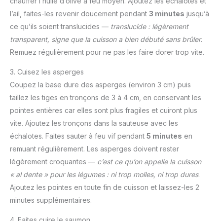
chauffer l’huile d’olive à feu moyen. Ajoutez les échalotes et
l’ail, faites-les revenir doucement pendant
3 minutes
jusqu’à
ce qu’ils soient translucides —
translucide : légèrement
transparent, signe que la cuisson a bien débuté sans brûler
.
Remuez régulièrement pour ne pas les faire dorer trop vite.
3. Cuisez les asperges
Coupez la base dure des asperges (environ 3 cm) puis
taillez les tiges en tronçons de 3 à 4 cm, en conservant les
pointes entières car elles sont plus fragiles et cuiront plus
vite. Ajoutez les tronçons dans la sauteuse avec les
échalotes. Faites sauter à feu vif pendant
5 minutes
en
remuant régulièrement. Les asperges doivent rester
légèrement croquantes —
c’est ce qu’on appelle la cuisson
« al dente » pour les légumes : ni trop molles, ni trop dures
.
Ajoutez les pointes en toute fin de cuisson et laissez-les 2
minutes supplémentaires.
4. Faites cuire le saumon