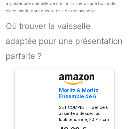
Whitford pour une
permet de créer
à ajouter une quenelle de crème fraîche ou une boule de
cuisson uniforme et
différentes formes, vous
glace vanille pour encore plus de gourmandise.
optimale des
pouvez rendre vos
préparations Croustillant
aliments et fêtes plus
Où trouver la vaisselle
assuré par la perforation
intéressants et
des plaques : l’air circule
attrayants.
plus facilement, la pâte
adaptée pour une présentation
est plus dorée, plus
croustillante Très bonne
parfaite ?
résistance aux rayures,
aux taches et jusqu’à une
température de 230°C au
four. Facile à nettoyer :
lavage à la main avec du
liquide vaisselle. Ne pas
Moritz & Moritz
utiliser d’objets
Ensemble de 6
tranchants
Assiettes a Dessert
SET COMPLET - Set de 6
Vintage - Assiette
assiette à dessert au
à gâteau pour 6
look tendance, 20 x 2 cm
personnes -
chacune, séduit par ses
Porcelaine lavable