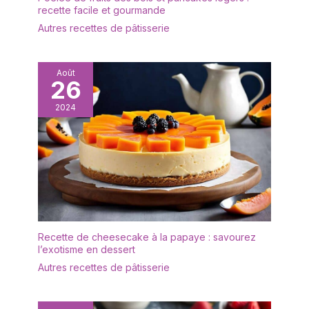
recette facile et gourmande
Autres recettes de pâtisserie
Août
26
2024
Recette de cheesecake à la papaye : savourez
l’exotisme en dessert
Autres recettes de pâtisserie