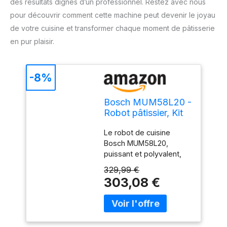
des résultats dignes d’un professionnel. Restez avec nous
pour découvrir comment cette machine peut devenir le joyau
de votre cuisine et transformer chaque moment de pâtisserie
en pur plaisir.
-8%
Bosch MUM58L20 -
Robot pâtissier, Kit
d'accessoires
Le robot de cuisine
pâtisserie
Bosch MUM58L20,
puissant et polyvalent,
est l'allié professionnel
329,99 €
qui vous aidera à réaliser
303,08 €
et pétrir tous types de
pâtes et autres
préparations culinaires
Le mouvement