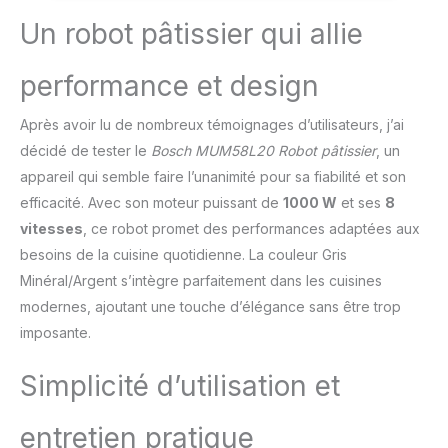
mélangeur planétaire 3D
et la puissance de 1000
Un robot pâtissier qui allie
W assurent un mélange
homogène et un
performance et design
pétrissage parfait, sans
baisse de régime même
Après avoir lu de nombreux témoignages d’utilisateurs, j’ai
pendant une longue
durée Le bol en acier
décidé de tester le
Bosch MUM58L20 Robot pâtissier
, un
inoxydable de grande
appareil qui semble faire l’unanimité pour sa fiabilité et son
capacité (3,9 L) permet
efficacité. Avec son moteur puissant de
1000 W
et ses
8
la préparation de
vitesses
, ce robot promet des performances adaptées aux
quantités importantes :
jusqu'à 2,7 kg de pâte à
besoins de la cuisine quotidienne. La couleur Gris
gâteau / Sert également
Minéral/Argent s’intègre parfaitement dans les cuisines
à râper, émincer ou
modernes, ajoutant une touche d’élégance sans être trop
concasser Bras mobile
imposante.
contrôlable en une
pression de bouton pour
Simplicité d’utilisation et
un remplissage du bol
facile / 7 vitesses +
turbo, avec régulateur
entretien pratique
intelligent de vitesse de