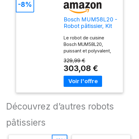
-8%
Bosch MUM58L20 -
Robot pâtissier, Kit
d'accessoires
Le robot de cuisine
pâtisserie
Bosch MUM58L20,
puissant et polyvalent,
est l'allié professionnel
329,99 €
qui vous aidera à réaliser
303,08 €
et pétrir tous types de
pâtes et autres
préparations culinaires
Le mouvement
mélangeur planétaire 3D
et la puissance de 1000
Découvrez d’autres robots
W assurent un mélange
homogène et un
pâtissiers
pétrissage parfait, sans
baisse de régime même
pendant une longue