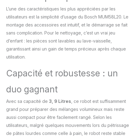
malaxage / Très peu
L’une des caractéristiques les plus appréciées par les
bruyant durant l'utilisation
utilisateurs est la simplicité d’usage du Bosch MUM58L20. Le
Livraison : 1 x Bosch
MUM58L20, Robot
montage des accessoires est intuitif, et le démarrage se fait
pâtissier pour cuisine et
sans complication. Pour le nettoyage, c’est un vrai jeu
pâtisserie / Kit pâtisserie
d’enfant : les pièces sont lavables au lave-vaisselle,
inox et râpeur/éminceur
garantissant ainsi un gain de temps précieux après chaque
avec 3 disques
réversibles / Format
utilisation.
compact / Couleur : gris
minéral/argent
Capacité et robustesse : un
duo gagnant
Avec sa capacité de
3, 9 Litres
, ce robot est suffisamment
grand pour préparer des mélanges volumineux mais reste
aussi compact pour être facilement rangé. Selon les
utilisateurs, malgré quelques mouvements lors du pétrissage
de pâtes lourdes comme celle à pain, le robot reste stable