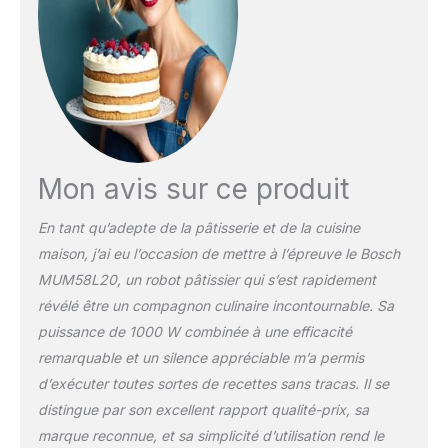
inoxydable de grande
capacité (3,9 L) permet
la préparation de
quantités importantes :
jusqu'à 2,7 kg de pâte à
gâteau / Sert également
à râper, émincer ou
concasser Bras mobile
contrôlable en une
Mon avis sur ce produit
pression de bouton pour
un remplissage du bol
En tant qu’adepte de la pâtisserie et de la cuisine
facile / 7 vitesses +
maison, j’ai eu l’occasion de mettre à l’épreuve le Bosch
turbo, avec régulateur
MUM58L20, un robot pâtissier qui s’est rapidement
intelligent de vitesse de
malaxage / Très peu
révélé être un compagnon culinaire incontournable. Sa
bruyant durant l'utilisation
puissance de 1000 W combinée à une efficacité
Livraison : 1 x Bosch
remarquable et un silence appréciable m’a permis
MUM58L20, Robot
d’exécuter toutes sortes de recettes sans tracas. Il se
pâtissier pour cuisine et
pâtisserie / Kit pâtisserie
distingue par son excellent rapport qualité-prix, sa
inox et râpeur/éminceur
marque reconnue, et sa simplicité d’utilisation rend le