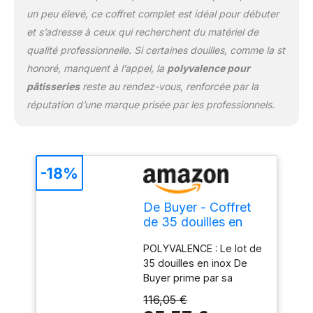
un peu élevé, ce coffret complet est idéal pour débuter
et s’adresse à ceux qui recherchent du matériel de
qualité professionnelle. Si certaines douilles, comme la st
honoré, manquent à l’appel, la
polyvalence pour
pâtisseries
reste au rendez-vous, renforcée par la
réputation d’une marque prisée par les professionnels.
-18%
De Buyer - Coffret
de 35 douilles en
inox et ses
POLYVALENCE : Le lot de
adaptateurs - 30 x
35 douilles en inox De
24 cm - Inox de
Buyer prime par sa
Qualité
polyvalence. Douille unie,
Professionnelle,
116,05 €
à bûche, à petits fours, à
Soudure pour