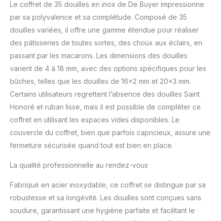
Le coffret de 35 douilles en inox de De Buyer impressionne
vous offre un confort
par sa polyvalence et sa complétude. Composé de 35
d'utilisation et une
douilles variées, il offre une gamme étendue pour réaliser
hygiène parfaite.
ENTRETIEN : Passent au
des pâtisseries de toutes sortes, des choux aux éclairs, en
lave-vaisselle.
passant par les macarons. Les dimensions des douilles
varient de 4 à 18 mm, avec des options spécifiques pour les
bûches, telles que les douilles de 16×2 mm et 20×3 mm.
Certains utilisateurs regrettent l’absence des douilles Saint
Honoré et ruban lisse, mais il est possible de compléter ce
coffret en utilisant les espaces vides disponibles. Le
couvercle du coffret, bien que parfois capricieux, assure une
fermeture sécurisée quand tout est bien en place.
La qualité professionnelle au rendez-vous
Fabriqué en acier inoxydable, ce coffret se distingue par sa
robustesse et sa longévité. Les douilles sont conçues sans
soudure, garantissant une hygiène parfaite et facilitant le