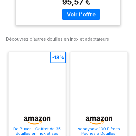
95,57 €
Rose, à garnir ou
Hygiène Parfaite,
cannelée… Vous aurez le
S'Adaptent aux
choix pour réaliser
Poches Pâtissières
facilement les plus
savoureux mets.
HYGIÈNE PARFAITE : Les
Découvrez d’autres douilles en inox et adaptateurs
douilles sont réalisées
sans soudure, ce qui
vous offre un confort
-18%
d'utilisation et une
hygiène parfaite.
ENTRETIEN : Passent au
lave-vaisselle.
De Buyer - Coffret de 35
soodyoow 100 Pièces
douilles en inox et ses
Poches à Douilles,