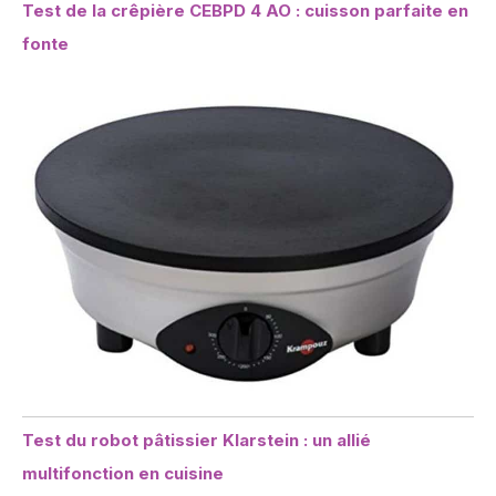
Test de la crêpière CEBPD 4 AO : cuisson parfaite en
fonte
Test du robot pâtissier Klarstein : un allié
multifonction en cuisine