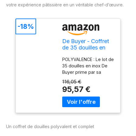
votre expérience pâtissière en un véritable chef-d’œuvre.
-18%
De Buyer - Coffret
de 35 douilles en
inox et ses
POLYVALENCE : Le lot de
adaptateurs - 30 x
35 douilles en inox De
24 cm - Inox de
Buyer prime par sa
Qualité
polyvalence. Douille unie,
Professionnelle,
116,05 €
à bûche, à petits fours, à
Soudure pour
95,57 €
Rose, à garnir ou
Hygiène Parfaite,
cannelée… Vous aurez le
S'Adaptent aux
choix pour réaliser
Poches Pâtissières
facilement les plus
savoureux mets.
HYGIÈNE PARFAITE : Les
Un coffret de douilles polyvalent et complet
douilles sont réalisées
sans soudure, ce qui