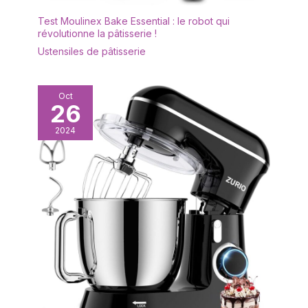
Test Moulinex Bake Essential : le robot qui
révolutionne la pâtisserie !
Ustensiles de pâtisserie
Oct
26
2024