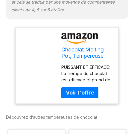
machine à fondre le
et cela se traduit par une moyenne de commentaires
chocolat est contrôlée
clients de 4, 5 sur 5 étoiles.
manuellement par la
mise sous / hors tension
et le bouton de réglage
de la température.
Chocolat Melting
Pot, Tempéreuse
Professionnelle De
PUISSANT ET EFFICACE:
Chocolat Avec
La trempe du chocolat
Commande
est efficace et prend de
Manuelle, Chocolat
10 à 20 minutes avec
Chauffé (Double
cette machine de fusion
Pot)
en acier inoxydable à
commande manuelle.
BONNE CAPACITÉ: Avec
Découvrez d’autres tempéreuses de chocolat
1,2 kg maximum /
réservoir, vous trouverez
rarement un meilleur