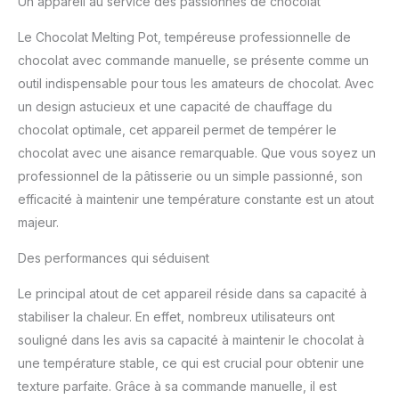
Un appareil au service des passionnés de chocolat
1,2 kg maximum /
réservoir, vous trouverez
Le Chocolat Melting Pot, tempéreuse professionnelle de
rarement un meilleur
rapport qualité-prix. Le
chocolat avec commande manuelle, se présente comme un
fondoir alimenté de 80 W
outil indispensable pour tous les amateurs de chocolat. Avec
est fabriqué en acier
un design astucieux et une capacité de chauffage du
inoxydable, ce qui
chocolat optimale, cet appareil permet de tempérer le
garantit une utilisation à
long terme. Réchauffez
chocolat avec une aisance remarquable. Que vous soyez un
et faites fondre
professionnel de la pâtisserie ou un simple passionné, son
efficacement d'énormes
efficacité à maintenir une température constante est un atout
quantités de chocolat.
majeur.
CONCEPTION ORIGINALE
DE QUALITÉ SUPÉRIEURE:
Des performances qui séduisent
Le savoir-faire raffiné et
le petit volume rendent
Le principal atout de cet appareil réside dans sa capacité à
le fondoir à choco
stabiliser la chaleur. En effet, nombreux utilisateurs ont
manuel très pratique à
utiliser. Ses
souligné dans les avis sa capacité à maintenir le chocolat à
performances élevées
une température stable, ce qui est crucial pour obtenir une
en font un excellent
texture parfaite. Grâce à sa commande manuelle, il est
choix pour les