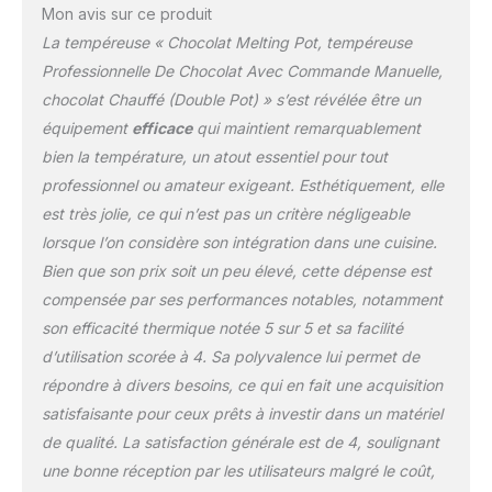
le petit volume rendent
Mon avis sur ce produit
le fondoir à choco
La tempéreuse « Chocolat Melting Pot, tempéreuse
manuel très pratique à
Professionnelle De Chocolat Avec Commande Manuelle,
utiliser. Ses
chocolat Chauffé (Double Pot) » s’est révélée être un
performances élevées
en font un excellent
équipement
efficace
qui maintient remarquablement
choix pour les
bien la température, un atout essentiel pour tout
chocolateries artisanales
professionnel ou amateur exigeant. Esthétiquement, elle
ou les boulangers à
est très jolie, ce qui n’est pas un critère négligeable
domicile. SELON LE
lorsque l’on considère son intégration dans une cuisine.
TEST: le point de fusion
des bougies artisanales
Bien que son prix soit un peu élevé, cette dépense est
est trop élevé pour
compensée par ses performances notables, notamment
fondre en
son efficacité thermique notée 5 sur 5 et sa facilité
liquide.Chauffage direct
d’utilisation scorée à 4. Sa polyvalence lui permet de
sans eau, facile à utiliser,
pas de problème de
répondre à divers besoins, ce qui en fait une acquisition
vapeur d'eau, évite la
satisfaisante pour ceux prêts à investir dans un matériel
détérioration du chocolat.
de qualité. La satisfaction générale est de 4, soulignant
CONTRÔLÉ
une bonne réception par les utilisateurs malgré le coût,
MANUELLEMENT: La