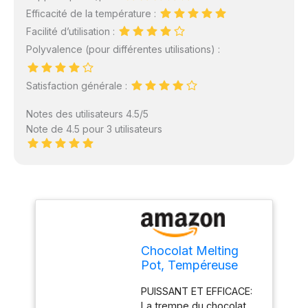
Efficacité de la température :
Facilité d’utilisation :
Polyvalence (pour différentes utilisations) :
Satisfaction générale :
Notes des utilisateurs 4.5/5
Note de 4.5 pour 3 utilisateurs
Chocolat Melting
Pot, Tempéreuse
Professionnelle De
PUISSANT ET EFFICACE:
Chocolat Avec
La trempe du chocolat