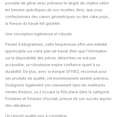
possible de gérer avec précision le degré de chaleur selon
chocolateries artisanales
les besoins spécifiques de vos recettes. Ainsi, que vous
ou les boulangers à
domicile. SELON LE
confectionnez des cœurs géométriques ou des cake pops,
TEST: le point de fusion
la finesse du travail est garantie.
des bougies artisanales
est trop élevé pour
Une conception ingénieuse et robuste
fondre en
liquide.Chauffage direct
Pesant 4 kilogrammes, cette tempéreuse offre une stabilité
sans eau, facile à utiliser,
appréciable sur votre plan de travail. Bien que l’information
pas de problème de
sur la disponibilité des pièces détachées ne soit pas
vapeur d'eau, évite la
accessible, sa robustesse inspire confiance quant à sa
détérioration du chocolat.
CONTRÔLÉ
durabilité. De plus, avec la marque GFYWZ, reconnue pour
MANUELLEMENT: La
ses produits de qualité, cet investissement semble judicieux.
machine à fondre le
Soulignons également son classement dans les meilleures
chocolat est contrôlée
ventes Amazon, où il occupe la 60e place dans la catégorie
manuellement par la
mise sous / hors tension
Fontaines et fondues chocolat, preuve de son succès auprès
et le bouton de réglage
des utilisateurs.
de la température.
Un rapport qualité-prix à considérer