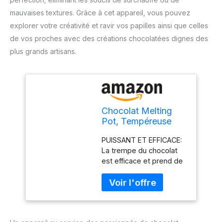
mauvaises textures. Grâce à cet appareil, vous pouvez
explorer votre créativité et ravir vos papilles ainsi que celles
de vos proches avec des créations chocolatées dignes des
plus grands artisans.
Chocolat Melting
Pot, Tempéreuse
Professionnelle De
PUISSANT ET EFFICACE:
Chocolat Avec
La trempe du chocolat
Commande
est efficace et prend de
Manuelle, Chocolat
10 à 20 minutes avec
Chauffé (Double
cette machine de fusion
Pot)
en acier inoxydable à
commande manuelle.
BONNE CAPACITÉ: Avec