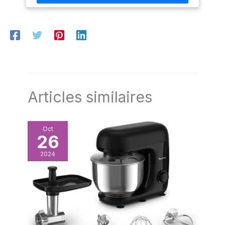
s'allume dès que la température souhaitée est atteinte.
marquées empêchent les
Compatible avec les cuves GN 1/6 de Lacor (réf. 66610 et
débordements et la
66610Z) Ses dimensions sont de 22,5 x 26 x 14,5 cm et son
combustion à sec, ce qui
poids de 1,25 kg.
améliore la sécurité et la
durabilité. Fondoir à chocolat
en acier inoxydable : la
machine à tempérer le
chocolat commerciale est
fabriquée en acier inoxydable,
elle est résistante à la rouille, à
la chaleur et à la corrosion,
sans danger pour la santé et
Articles similaires
facile à nettoyer. Sa
construction durable garantit
sécurité et longévité, ce qui
en fait un choix fiable pour les
cuisines professionnelles et
Oct
l'usage domestique. Large
26
gamme d'applications : au-
delà de la fonte du chocolat,
2024
ce double fondoir fonctionne
très bien pour le beurre, le
café, le lait et même la cire à
bougie artisanale. Fondoir à
chocolat.