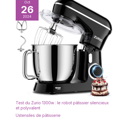
Oct
26
2024
Test du Zurio 1300w : le robot pâtissier silencieux
et polyvalent
Ustensiles de pâtisserie