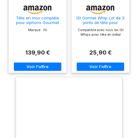
Tête en inox complète
ISI Gormet Whip Lot de 3
pour siphons Gourmet
joints de tête pour
Whip et Thermo Whip
distributeur de crème
Marque : iSi
Compatible avec tous les ISI
fouettée professionnel,
Whips avec tête en métal
toutes les têtes
métalliques
139,90 €
25,90 €