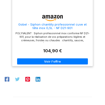
Gobel - Siphon chantilly professionnel cuve et
tête inox 0,5L - NF D21-901
POLYVALENT : Siphon professionnel inox conforme NF D21-
901, pour la réalisation de vos préparations légères et
crémeuses, froides ou chaudes : chantilly, sauces,
espumas, etc. QUALITÉ PROFESSIONNELLE : La structure du
siphon en acier inoxydable (cuve et tête), résistante et
104,90 €
durable, permet de réaliser des préparation jusqu'à des
températures de 70°C (bain marie). SÉCURITÉ : Les siphons
GOBEL répondent aux exigences de la norme française de
sécurité NF D21-901 (test réalisé par un laboratoire français
LNE) et sont certifiés TÜV Fournis avec 3 douilles premium
(tulipe, droite et cannelée) avec pas de vis en inox et leur
brosse de nettoyage. Utilisation avec cartouches de gaz
N₂0 (ex : réf. GL336 ou réf. GL337) - Non fournies -
Maximum 1 cartouche par siphon LA MARQUE DES
PÂTISSIERS : Depuis 1887, la marque française Gobel met à
disposition des cuisiniers les plus exigeants des moules à
pâtisserie et des ustensiles de qualité professionnelle pour
réussir toutes sortes de préparations.