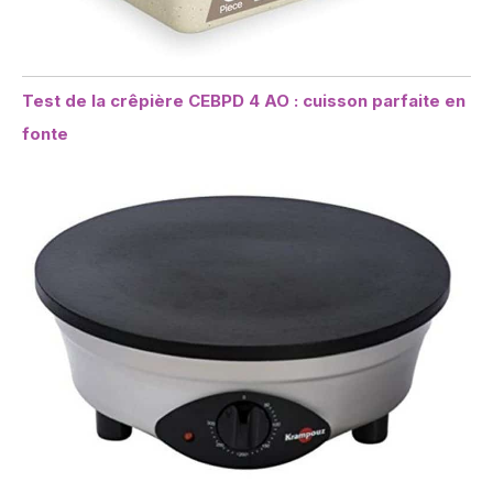
Test de la crêpière CEBPD 4 AO : cuisson parfaite en
fonte