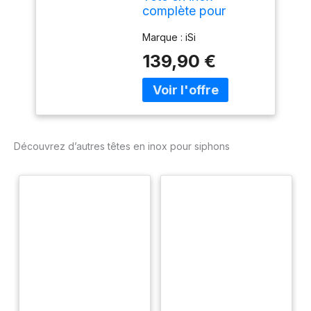
complète pour
siphons Gourmet
Marque : iSi
Whip et Thermo
Whip
139,90 €
Découvrez d’autres têtes en inox pour siphons