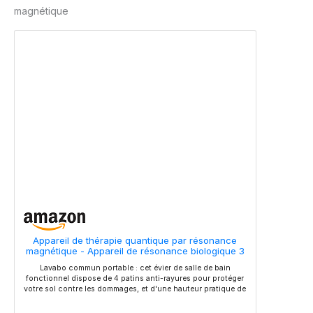
magnétique
de plaques est
compatible avec tous les
gaufriers type "SUPER 2"
(Référence commençant
par 039 XXX), fabriqués
depuis 2013 En cas de
doute sur la
compatibilité, n'hésitez
pas à contacter la
marque Lagrange
directement
Appareil de thérapie quantique par résonance
magnétique - Appareil de résonance biologique 3
en 1 avec 54 rapports pour la surveillance de la
Lavabo commun portable : cet évier de salle de bain
santé
fonctionnel dispose de 4 patins anti-rayures pour protéger
votre sol contre les dommages, et d'une hauteur pratique de
40 cm qui permet un déplacement facile. Acier inoxydable
de haute qualité : fabriqué en acier inoxydable 304 de