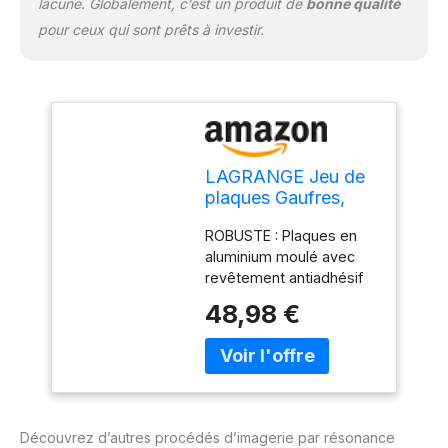
lacune. Globalement, c’est un produit de
bonne qualité
pour ceux qui sont prêts à investir.
LAGRANGE Jeu de
plaques Gaufres,
compatible avec
ROBUSTE : Plaques en
tous les gaufriers
aluminium moulé avec
"Super2" fabriqués
revêtement antiadhésif
depuis 2013,
double couche. FACILE A
Plaques en
48,98 €
UTILISER : Plaques
aluminium moulé,
amovibles fixées par vis
Revêtement
centrale. Il suffit de
antiadhésif double
dévisser cette vis (à la
couche, 030122
main = sans outil) pour
retirer les plaques
Découvrez d’autres procédés d’imagerie par résonance
COMPATIBILITE : Ce jeu