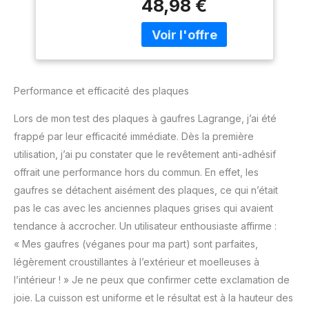
48,98 €
UTILISER : Plaques
aluminium moulé,
amovibles fixées par vis
Revêtement
centrale. Il suffit de
antiadhésif double
dévisser cette vis (à la
couche, 030122
main = sans outil) pour
retirer les plaques
Performance et efficacité des plaques
COMPATIBILITE : Ce jeu
de plaques est
Lors de mon test des plaques à gaufres Lagrange, j’ai été
compatible avec tous les
frappé par leur efficacité immédiate. Dès la première
gaufriers type "SUPER 2"
utilisation, j’ai pu constater que le revêtement anti-adhésif
(Référence commençant
par 039 XXX), fabriqués
offrait une performance hors du commun. En effet, les
depuis 2013 En cas de
gaufres se détachent aisément des plaques, ce qui n’était
doute sur la
pas le cas avec les anciennes plaques grises qui avaient
compatibilité, n'hésitez
tendance à accrocher. Un utilisateur enthousiaste affirme :
pas à contacter la
marque Lagrange
« Mes gaufres (véganes pour ma part) sont parfaites,
directement
légèrement croustillantes à l’extérieur et moelleuses à
l’intérieur ! » Je ne peux que confirmer cette exclamation de
joie. La cuisson est uniforme et le résultat est à la hauteur des