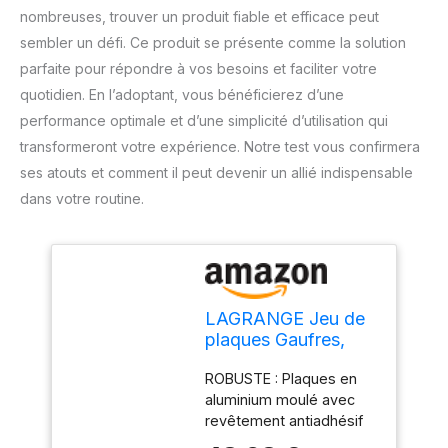
nombreuses, trouver un produit fiable et efficace peut
sembler un défi. Ce produit se présente comme la solution
parfaite pour répondre à vos besoins et faciliter votre
quotidien. En l’adoptant, vous bénéficierez d’une
performance optimale et d’une simplicité d’utilisation qui
transformeront votre expérience. Notre test vous confirmera
ses atouts et comment il peut devenir un allié indispensable
dans votre routine.
LAGRANGE Jeu de
plaques Gaufres,
compatible avec
ROBUSTE : Plaques en
tous les gaufriers
aluminium moulé avec
"Super2" fabriqués
revêtement antiadhésif
depuis 2013,
double couche. FACILE A
Plaques en