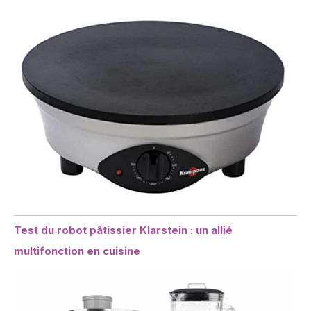
Test du robot pâtissier Klarstein : un allié
multifonction en cuisine