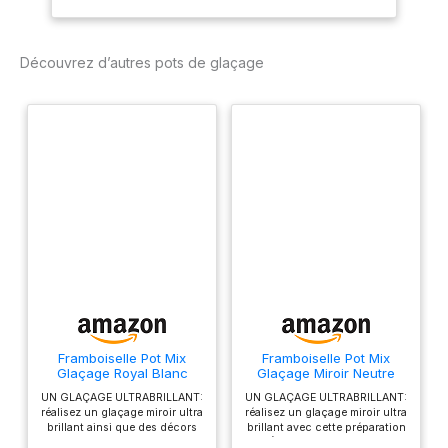
Réglage facile de la
température - Évite
efficacement le chocolat
Découvrez d’autres pots de glaçage
dans le fond de la
chambre Avec notre
concept de design
humanisé, le chocolat
fondu est plus uniforme
Fabriqué en acier
inoxydable de type 304,
résistant à la corrosion et
facile à nettoyer
Convient pour chauffer le
chocolat, la crème et le
lait
Framboiselle Pot Mix
Framboiselle Pot Mix
Glaçage Royal Blanc
Glaçage Miroir Neutre
poids net 190g
220 g
UN GLAÇAGE ULTRABRILLANT:
UN GLAÇAGE ULTRABRILLANT:
réalisez un glaçage miroir ultra
réalisez un glaçage miroir ultra
brillant ainsi que des décors
brillant avec cette préparation
de précision avec cette
IDÉAL POUR TOUTES VOS