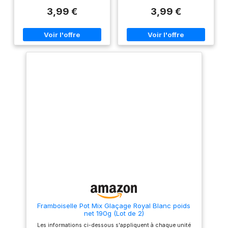
préparation IDÉAL POUR
RECETTES: réalisez de
3,99 €
3,99 €
TOUTES VOS RECETTES:
délicieux entremets et tarte
réalisez de délicieux
avec cette préparation
entremets, tarte ou biscuits
FABRICATION FRANÇAISE:
avec ce glaçage royal sans
réalisée dans nos ateliers en
blanc d'œuf cru FABRICATION
Touraine POIDS NET: 220 g
FRANÇAISE: réalisée dans nos
ateliers en Touraine POIDS
NET: 190 g
Framboiselle Pot Mix Glaçage Royal Blanc poids
net 190g (Lot de 2)
Les informations ci-dessous s'appliquent à chaque unité