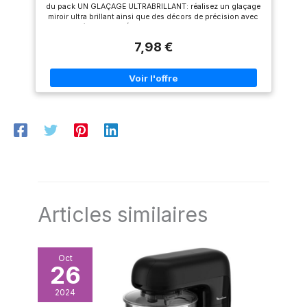
du pack UN GLAÇAGE ULTRABRILLANT: réalisez un glaçage
miroir ultra brillant ainsi que des décors de précision avec
cette préparation IDÉAL POUR TOUTES VOS RECETTES:
réalisez de délicieux entremets, tarte ou biscuits avec ce
7,98 €
glaçage royal sans blanc d'œuf cru FABRICATION
FRANÇAISE: réalisée dans nos ateliers en Touraine POIDS
NET: 190 g
Articles similaires
Oct
26
2024