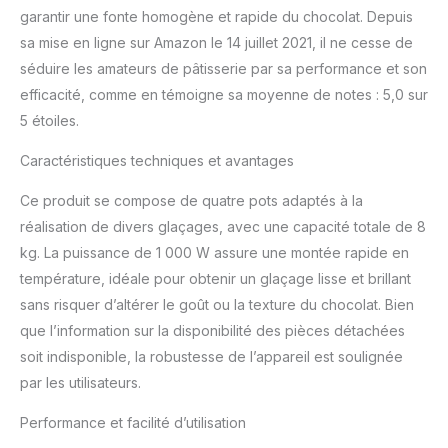
garantir une fonte homogène et rapide du chocolat. Depuis
résistant à la corrosion et
facile à nettoyer
sa mise en ligne sur Amazon le 14 juillet 2021, il ne cesse de
Convient pour chauffer le
séduire les amateurs de pâtisserie par sa performance et son
chocolat, la crème et le
efficacité, comme en témoigne sa moyenne de notes : 5,0 sur
lait
5 étoiles.
Caractéristiques techniques et avantages
Ce produit se compose de quatre pots adaptés à la
réalisation de divers glaçages, avec une capacité totale de 8
kg. La puissance de 1 000 W assure une montée rapide en
température, idéale pour obtenir un glaçage lisse et brillant
sans risquer d’altérer le goût ou la texture du chocolat. Bien
que l’information sur la disponibilité des pièces détachées
soit indisponible, la robustesse de l’appareil est soulignée
par les utilisateurs.
Performance et facilité d’utilisation