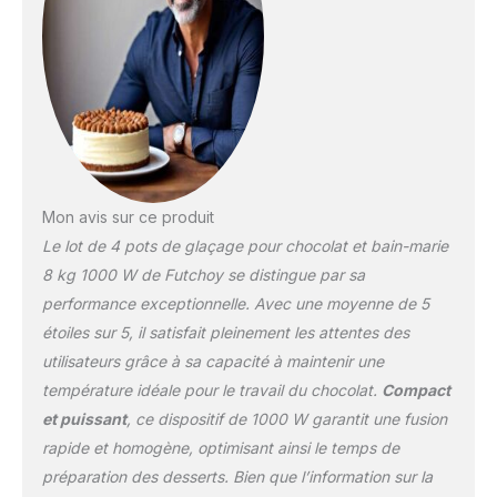
inoxydable de type 304,
résistant à la corrosion et
facile à nettoyer
Convient pour chauffer le
chocolat, la crème et le
lait
Mon avis sur ce produit
Le lot de 4 pots de glaçage pour chocolat et bain-marie
8 kg 1000 W de Futchoy se distingue par sa
performance exceptionnelle. Avec une moyenne de 5
étoiles sur 5, il satisfait pleinement les attentes des
utilisateurs grâce à sa capacité à maintenir une
température idéale pour le travail du chocolat.
Compact
et puissant
, ce dispositif de 1000 W garantit une fusion
rapide et homogène, optimisant ainsi le temps de
préparation des desserts. Bien que l’information sur la