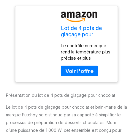
Lot de 4 pots de
glaçage pour
chocolat et bain-
Le contrôle numérique
marie 8 kg 1000 W
rend la température plus
précise et plus
scientifique Design de
barrière de chauffage -
Réglage facile de la
température - Évite
efficacement le chocolat
Présentation du lot de 4 pots de glaçage pour chocolat
dans le fond de la
chambre Avec notre
Le lot de 4 pots de glaçage pour chocolat et bain-marie de la
concept de design
humanisé, le chocolat
marque Futchoy se distingue par sa capacité à simplifier le
fondu est plus uniforme
processus de préparation de desserts chocolatés. Muni
Fabriqué en acier
d’une puissance de 1 000 W, cet ensemble est conçu pour
inoxydable de type 304,