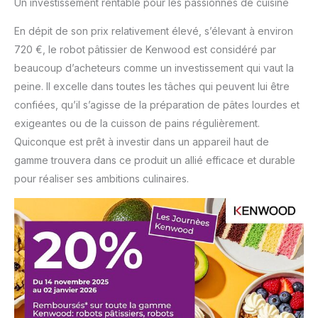
Un investissement rentable pour les passionnés de cuisine
TITANIUM, le robot
pâtissier TITANIUM CHEF
En dépit de son prix relativement élevé, s’élevant à environ
PATISSIER XL se
720 €, le robot pâtissier de Kenwood est considéré par
transforme en de
nombreux autres
beaucoup d’acheteurs comme un investissement qui vaut la
préparateurs culinaires
peine. Il excelle dans toutes les tâches qui peuvent lui être
grâce à + de 30
confiées, qu’il s’agisse de la préparation de pâtes lourdes et
accessoires; Installez
exigeantes ou de la cuisson de pains régulièrement.
l’accessoire sur le robot
et transformez-le en
Quiconque est prêt à investir dans un appareil haut de
robot multifonction,
gamme trouvera dans ce produit un allié efficace et durable
blender, hachoir,
pour réaliser ses ambitions culinaires.
extracteur de jus, râpe,
sorbetière…; Choisissez
l’accessoire qui vous
convient LE SEUL ROBOT
PÂTISSIER QUI PESE ET
CHAUFFE; Ce robot doté
d’un écran tactile couleur,
pèse au gramme près et
chauffe pour réaliser