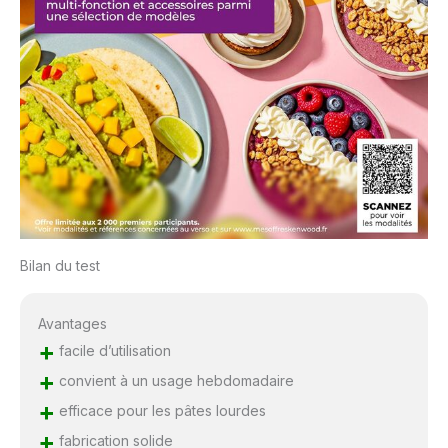
toutes les recettes de
boulangerie ou pâtisserie
même les plus
complexes; Mais ce n’est
pas tout ! Il est doté de
leds pour éclairer les
préparations dans le bol
ainsi que de 6
programmes en 1 seule
étape pour être sur de
tout réussir
Bilan du test
Avantages
+
facile d’utilisation
+
convient à un usage hebdomadaire
+
efficace pour les pâtes lourdes
+
fabrication solide