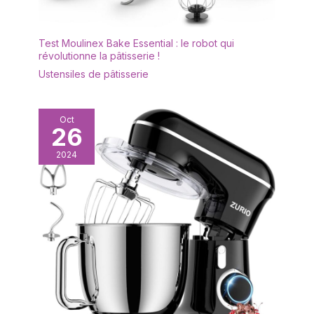
extracteur de jus, râpe,
sorbetière…; Choisissez
l’accessoire qui vous
Test Moulinex Bake Essential : le robot qui
révolutionne la pâtisserie !
convient LE SEUL ROBOT
PÂTISSIER QUI PESE ET
Ustensiles de pâtisserie
CHAUFFE; Ce robot doté
d’un écran tactile couleur,
pèse au gramme près et
Oct
26
chauffe pour réaliser
toutes les recettes de
2024
boulangerie ou pâtisserie
même les plus
complexes; Mais ce n’est
pas tout ! Il est doté de
leds pour éclairer les
préparations dans le bol
ainsi que de 6
programmes en 1 seule
étape pour être sur de
tout réussir