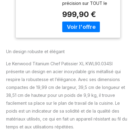
précision sur TOUT le
Batteur K, Pétrin,
robot KENWOOD, même
Fouet, Batteur
999,90 €
dans les accessoires
Souple, Deux Bols,
comme le blender ou le
Couvercle Anti-
bol multifonction; Pour
Projections, 1400W,
les pesées dans le bol
Acier, Argent
avec la tête du robot
ouverte, l’écran de
Un design robuste et élégant
pesage pivote pour une
lecture parfaite; La
Le Kenwood Titanium Chef Patissier XL KWL90.034SI
pesée est précise de 1g
présente un design en acier inoxydable gris métallisé qui
à 6kg; Fonction tare
respire la robustesse et l’élégance. Avec ses dimensions
FONCTION EASYWARM:
Une résistance placée
compactes de 19,99 cm de largeur, 39,5 cm de longueur et
sous le bol de 7L permet
38,51 cm de hauteur pour un poids de 9,9 kg, il trouve
de faire fondre du beurre
facilement sa place sur le plan de travail de la cuisine. Le
ou du chocolat, de faire
poids est un indicateur de sa solidité et de la qualité des
monter les pâtes à pain
ou à brioche ou encore
matériaux utilisés, ce qui en fait un appareil résistant au fil du
de réaliser de la
temps et aux utilisations répétées.
meringue suisse et des