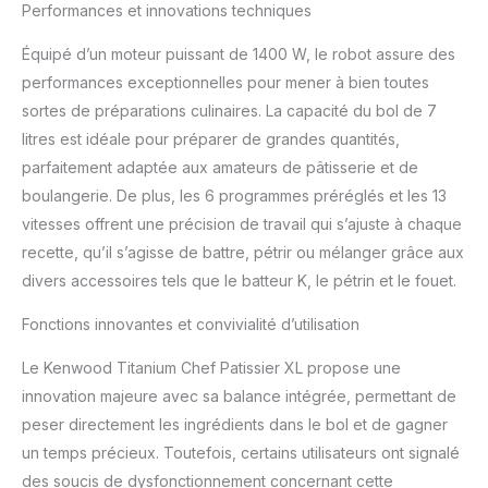
sabayons; Un gain de
Performances et innovations techniques
temps dans la
préparation 6
Équipé d’un moteur puissant de 1400 W, le robot assure des
PROGRAMMES EN 1
performances exceptionnelles pour mener à bien toutes
SEULE ETAPE: 6
sortes de préparations culinaires. La capacité du bol de 7
programmes sont
litres est idéale pour préparer de grandes quantités,
disponibles depuis
l’écran tactile couleur; Il
parfaitement adaptée aux amateurs de pâtisserie et de
suffit de sélectionner le
boulangerie. De plus, les 6 programmes préréglés et les 13
programme, de mettre
vitesses offrent une précision de travail qui s’ajuste à chaque
les ingrédients et de
recette, qu’il s’agisse de battre, pétrir ou mélanger grâce aux
lancer la préparation
LUMIÈRE DANS LE BOL :
divers accessoires tels que le batteur K, le pétrin et le fouet.
Des leds multiplient par
14 la luminosité dans le
Fonctions innovantes et convivialité d’utilisation
bol sans chauffer la
Le Kenwood Titanium Chef Patissier XL propose une
préparation; L’éclairage
permet ainsi de suivre
innovation majeure avec sa balance intégrée, permettant de
parfaitement la
peser directement les ingrédients dans le bol et de gagner
réalisation de la
un temps précieux. Toutefois, certains utilisateurs ont signalé
préparation dans le bol;
des soucis de dysfonctionnement concernant cette
Idéal pour vérifier, par