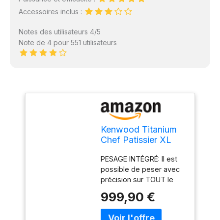
Accessoires inclus :
Notes des utilisateurs 4/5
Note de 4 pour 551 utilisateurs
Kenwood Titanium
Chef Patissier XL
KWL90.034SI,
PESAGE INTÉGRÉ: Il est
Robot Patissier
possible de peser avec
Balance Intégrée,
précision sur TOUT le
Batteur K, Pétrin,
robot KENWOOD, même
Fouet, Batteur
999,90 €
dans les accessoires
Souple, Deux Bols,
comme le blender ou le
Couvercle Anti-