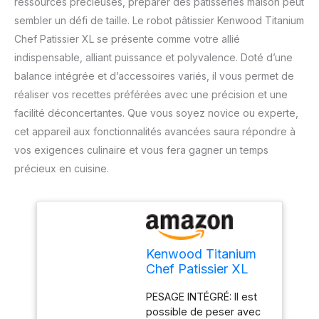
ressources précieuses, préparer des pâtisseries maison peut
sembler un défi de taille. Le robot pâtissier Kenwood Titanium
Chef Patissier XL se présente comme votre allié
indispensable, alliant puissance et polyvalence. Doté d’une
balance intégrée et d’accessoires variés, il vous permet de
réaliser vos recettes préférées avec une précision et une
facilité déconcertantes. Que vous soyez novice ou experte,
cet appareil aux fonctionnalités avancées saura répondre à
vos exigences culinaire et vous fera gagner un temps
précieux en cuisine.
Kenwood Titanium
Chef Patissier XL
KWL90.034SI,
PESAGE INTÉGRÉ: Il est
Robot Patissier
possible de peser avec
Balance Intégrée,