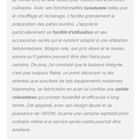
programmes sont
culinaires. Avec ses fonctionnalités
luxueuses
telles que
disponibles depuis
le chauffage et l’éclairage, il facilite grandement la
l’écran tactile couleur; Il
préparation des pâtes lourdes. J’apprécie
suffit de sélectionner le
programme, de mettre
particulièrement sa
facilité d’utilisation
et ses
les ingrédients et de
accessoires variés qui le rendent adapté à une utilisation
lancer la préparation
hebdomadaire. Malgré cela, son prix élevé et le niveau
LUMIÈRE DANS LE BOL :
sonore qu’il génère peuvent être des freins pour
Des leds multiplient par
14 la luminosité dans le
certains. De plus, j’ai constaté que la balance intégrée
bol sans chauffer la
n’est pas toujours fiable, un point décevant vu les
préparation; L’éclairage
attentes que suscitent de tels équipements modernes.
permet ainsi de suivre
Néanmoins, sa fabrication en acier lui confère une
solide
parfaitement la
réalisation de la
robustesse
qui promet durabilité et efficacité à long
préparation dans le bol;
terme. Cet appareil, avec son design épuré et sa
Idéal pour vérifier, par
puissance de 1400W, incarne une certaine sophistication
exemple, la consistance
culinaire même si le service après-vente pourrait être
d’une Chantilly, d’une
meringue ou encore
amélioré.
l’incorporation des