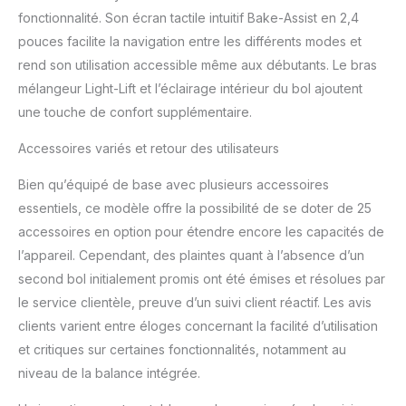
exemple, la consistance
fonctionnalité. Son écran tactile intuitif Bake-Assist en 2,4
d’une Chantilly, d’une
pouces facilite la navigation entre les différents modes et
meringue ou encore
rend son utilisation accessible même aux débutants. Le bras
l’incorporation des
mélangeur Light-Lift et l’éclairage intérieur du bol ajoutent
ingrédients dans une
préparation INCLUS : Kit
une touche de confort supplémentaire.
pâtisserie en acier
Accessoires variés et retour des utilisateurs
inoxydable (Le batteur K
est accompagné de 2
Bien qu’équipé de base avec plusieurs accessoires
autres outils
indispensables : le pétrin
essentiels, ce modèle offre la possibilité de se doter de 25
et le fouet); Un batteur
accessoires en option pour étendre encore les capacités de
souple vient compléter le
l’appareil. Cependant, des plaintes quant à l’absence d’un
kit; Aussi inclus un
second bol initialement promis ont été émises et résolues par
Blender en verre
ThermoResist, un
le service clientèle, preuve d’un suivi client réactif. Les avis
couvercle anti-
clients varient entre éloges concernant la facilité d’utilisation
projections et une
et critiques sur certaines fonctionnalités, notamment au
spatule EVOLUTIF :
niveau de la balance intégrée.
Comme les autres
robots de la gamme