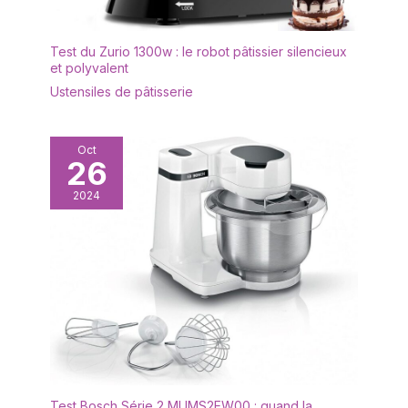
Test du Zurio 1300w : le robot pâtissier silencieux
et polyvalent
Ustensiles de pâtisserie
Oct
26
2024
Test Bosch Série 2 MUMS2EW00 : quand la