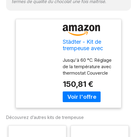
termes de qualité du chocolat une fois maîtrisé.
Städter - Kit de
trempeuse avec
récipient
Jusqu'à 60 °C. Réglage
supplémentaire -
de la température avec
Fondeur pour
thermostat Couvercle
couverture et
inclus. Avec récipient
chocolat - Contenu
150,81 €
amovible. En acier
du récipient à
inoxydable. Dimensions
chocolat de 1,5 l
du récipient : 15,5 x 14 x
chacun
10 cm. Städter Produit de
marque avec une
Découvrez d’autres kits de trempeuse
exigence de qualité
supérieure.