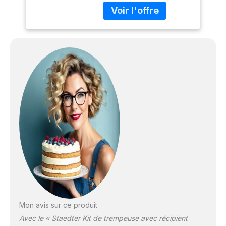
inoxydable. Dimensions
chocolat de 1,5 l
du récipient : 15,5 x 14 x
chacun
10 cm. Städter Produit de
marque avec une
exigence de qualité
supérieure.
Mon avis sur ce produit
Avec le « Staedter Kit de trempeuse avec récipient