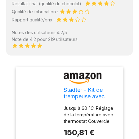
Résultat final (qualité du chocolat) :
Qualité de fabrication :
Rapport qualité/prix :
Notes des utilisateurs 4.2/5
Note de 4.2 pour 219 utilisateurs
Städter - Kit de
trempeuse avec
récipient
Jusqu'à 60 °C. Réglage
supplémentaire -
de la température avec
Fondeur pour
thermostat Couvercle
couverture et
inclus. Avec récipient
chocolat - Contenu
150,81 €
amovible. En acier
du récipient à