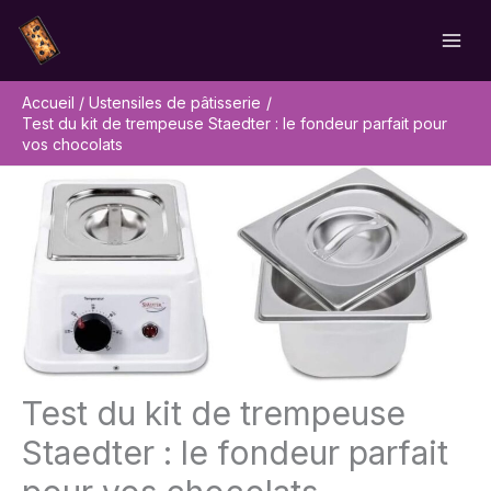
Aller
Rechercher
au
contenu
Accueil
Ustensiles de pâtisserie
Test du kit de trempeuse Staedter : le fondeur parfait pour
vos chocolats
Test du kit de trempeuse
Staedter : le fondeur parfait