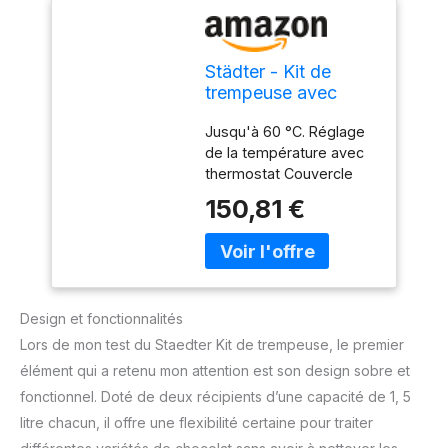
Städter - Kit de
trempeuse avec
récipient
Jusqu'à 60 °C. Réglage
supplémentaire -
de la température avec
Fondeur pour
thermostat Couvercle
couverture et
inclus. Avec récipient
chocolat - Contenu
150,81 €
amovible. En acier
du récipient à
inoxydable. Dimensions
chocolat de 1,5 l
du récipient : 15,5 x 14 x
chacun
10 cm. Städter Produit de
marque avec une
Design et fonctionnalités
exigence de qualité
supérieure.
Lors de mon test du Staedter Kit de trempeuse, le premier
élément qui a retenu mon attention est son design sobre et
fonctionnel. Doté de deux récipients d’une capacité de 1, 5
litre chacun, il offre une flexibilité certaine pour traiter