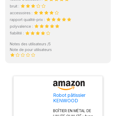
bruit :
accessoires :
rapport qualité-prix :
polyvalence :
fiabilité :
Notes des utilisateurs /5
Note de pour utilisateurs
Robot pâtissier
KENWOOD
KMX750RD - Rouge
BOÎTIER EN MÉTAL DE
- 1000 W - 5 L