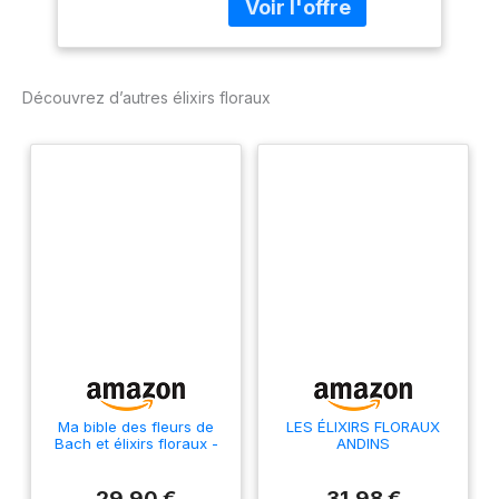
PUISSANT : Avec son
moteur durable de 1000
Watts, la vitesse de
mélange est maintenue
Découvrez d’autres élixirs floraux
même sous une forte
charge - le bol de
mélange avec protection
anti-éclaboussures
permet un travail propre
FACILE À UTILISER:
Régulation de vitesse
progressive avec
fonction d'impulsion,
particulièrement adaptée
pour le mélange délicat
VARIÉ : Les robots de
cuisine de Kenwood
peuvent être étendus
Ma bible des fleurs de
LES ÉLIXIRS FLORAUX
avec plus de 20 pièces
Bach et élixirs floraux -
ANDINS
individuelles résistantes
édition de luxe
au lave-vaisselle
29,90 €
31,98 €