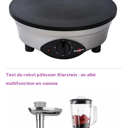
Test du robot pâtissier Klarstein : un allié
multifonction en cuisine