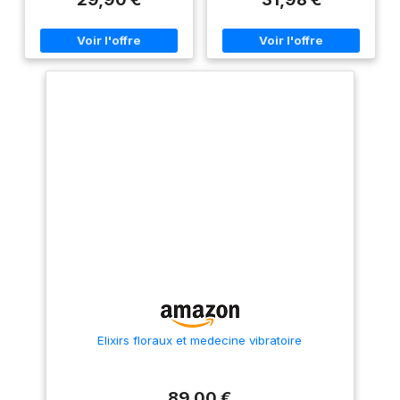
ACCESSOIRES INCLUS :
Ensemble de pâtisserie
en 3 pièces, comprenant
un batteur K, un fouet et
un crochet pétrisseur,
ainsi qu'un couvercle
anti-éclaboussures avec
une trappe de
remplissage séparée
Elixirs floraux et medecine vibratoire
89,00 €