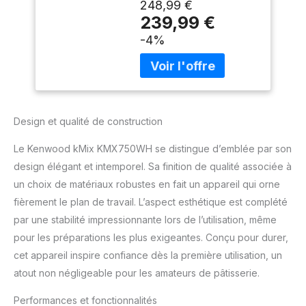
248,99 €
une touche de brillance
239,99 €
dans chaque cuisine, peu
-4%
importe la couleur que
vous choisissez
PUISSANT : Avec son
moteur durable de 1000
Watts, la vitesse de
mélange est maintenue
Design et qualité de construction
même sous une forte
charge - le bol de
Le Kenwood kMix KMX750WH se distingue d’emblée par son
mélange avec protection
design élégant et intemporel. Sa finition de qualité associée à
anti-éclaboussures
un choix de matériaux robustes en fait un appareil qui orne
permet un travail propre
FACILE À UTILISER:
fièrement le plan de travail. L’aspect esthétique est complété
Régulation de vitesse
par une stabilité impressionnante lors de l’utilisation, même
progressive avec
pour les préparations les plus exigeantes. Conçu pour durer,
fonction d'impulsion,
cet appareil inspire confiance dès la première utilisation, un
particulièrement adaptée
pour le mélange délicat
atout non négligeable pour les amateurs de pâtisserie.
VARIÉ : Les robots de
cuisine de Kenwood
Performances et fonctionnalités