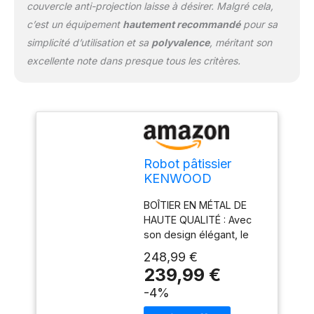
couvercle anti-projection laisse à désirer. Malgré cela,
c’est un équipement
hautement recommandé
pour sa
simplicité d’utilisation et sa
polyvalence
, méritant son
excellente note dans presque tous les critères.
Robot pâtissier
KENWOOD
KMX750RD - Rouge
BOÎTIER EN MÉTAL DE
- 1000 W - 5 L
HAUTE QUALITÉ : Avec
son design élégant, le
KENWOOD kMix apporte
248,99 €
une touche de brillance
239,99 €
dans chaque cuisine, peu
-4%
importe la couleur que
vous choisissez