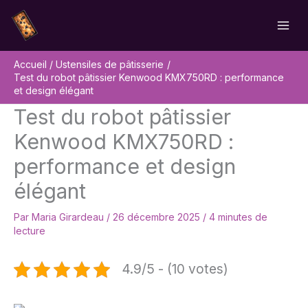
Aller
Rechercher
au
contenu
Accueil
Ustensiles de pâtisserie
Test du robot pâtissier Kenwood KMX750RD : performance
et design élégant
Test du robot pâtissier
Kenwood KMX750RD :
performance et design
élégant
Par
Maria Girardeau
/
26 décembre 2025
/
4 minutes de
lecture
4.9/5 - (10 votes)