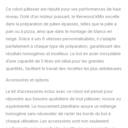
peuvent être étendus
Ce robot pâtissier est réputé pour ses performances de haut
avec plus de 20 pièces
individuelles résistantes
niveau. Doté d’un moteur puissant, le Kenwood kMix excelle
au lave-vaisselle
dans la préparation de pâtes épaisses, telles que la pâte à
ACCESSOIRES INCLUS :
pain ou à pizza, ainsi que dans le montage de blancs en
Ensemble de pâtisserie
neige. Grâce à ses 6 vitesses personnalisables, il s’adapte
en 3 pièces, comprenant
un batteur K, un fouet et
parfaitement à chaque type de préparation, garantissant des
un crochet pétrisseur,
résultats homogènes et moelleux. Le bol en acier inoxydable
ainsi qu'un couvercle
d’une capacité de 5 litres est idéal pour les grandes
anti-éclaboussures avec
quantités, facilitant le travail des recettes les plus ambitieuses.
une trappe de
remplissage séparée
Accessoires et options
Le kit d’accessoires inclus avec ce robot est pensé pour
répondre aux besoins quotidiens de tout pâtissier, novice ou
expérimenté. Le mouvement planétaire assure un mélange
homogène sans nécessiter de racler les bords du bol à
chaque utilisation. Les accessoires sont non seulement