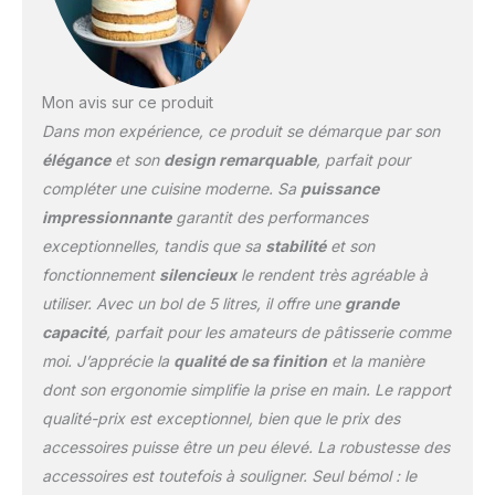
VARIÉ : Les robots de
cuisine de Kenwood
peuvent être étendus
avec plus de 20 pièces
Mon avis sur ce produit
individuelles résistantes
Dans mon expérience, ce produit se démarque par son
au lave-vaisselle
ACCESSOIRES INCLUS :
élégance
et son
design remarquable
, parfait pour
Ensemble de pâtisserie
compléter une cuisine moderne. Sa
puissance
en 3 pièces, comprenant
impressionnante
garantit des performances
un batteur K, un fouet et
exceptionnelles, tandis que sa
stabilité
et son
un crochet pétrisseur,
ainsi qu'un couvercle
fonctionnement
silencieux
le rendent très agréable à
anti-éclaboussures avec
utiliser. Avec un bol de 5 litres, il offre une
grande
une trappe de
capacité
, parfait pour les amateurs de pâtisserie comme
remplissage séparée
moi. J’apprécie la
qualité de sa finition
et la manière
dont son ergonomie simplifie la prise en main. Le rapport
qualité-prix est exceptionnel, bien que le prix des
accessoires puisse être un peu élevé. La robustesse des
accessoires est toutefois à souligner. Seul bémol : le