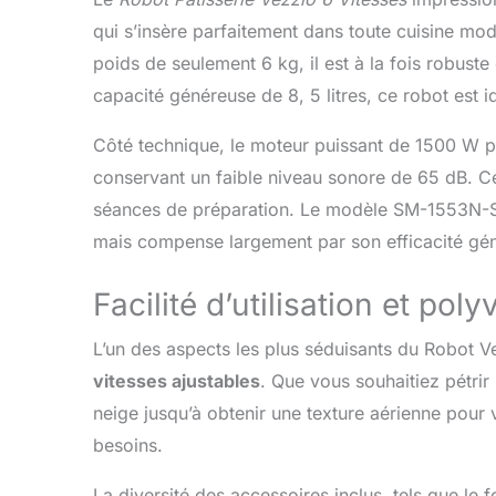
la préparat
qui s’insère parfaitement dans toute cuisine m
cuisine Vezz
antidérapant
poids de seulement 6 kg, il est à la fois robust
travail penda
capacité généreuse de 8, 5 litres, ce robot est i
peuvent être 
monter et à 
Côté technique, le moteur puissant de 1500 W pe
et crochet p
en fil d'acier
conservant un faible niveau sonore de 65 dB. Ce
ne pas se so
séances de préparation. Le modèle SM-1553N-Si
bol dans le s
【7*24 heures
mais compense largement par son efficacité gén
défectueux, 
ou avez des
Facilité d’utilisation et pol
service clie
L’un des aspects les plus séduisants du Robot Vez
vitesses ajustables
. Que vous souhaitiez pétrir
neige jusqu’à obtenir une texture aérienne pour
besoins.
La diversité des accessoires inclus, tels que le fo