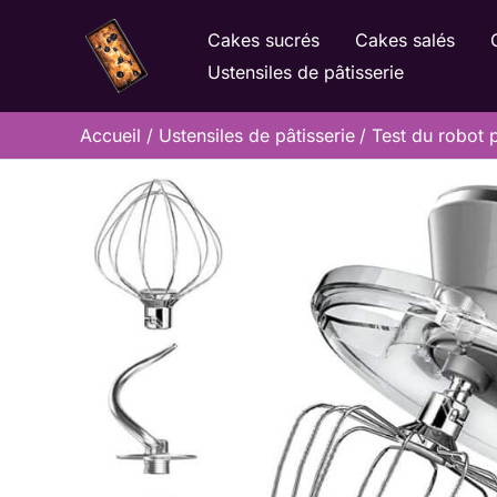
Aller
Cakes sucrés
Cakes salés
au
Ustensiles de pâtisserie
contenu
Accueil
Ustensiles de pâtisserie
Test du robot p