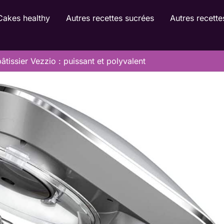
Cakes healthy
Autres recettes sucrées
Autres recette
âtissier Vezzio : puissant et polyvalent