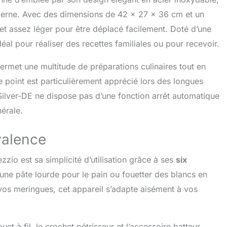
ion de divers desserts. 🍩【SAFE AND STABLE】 Le robot de
oderne. Avec des dimensions de 42 x 27 x 36 cm et un
io est équipé d'une base lestée et de 5 pieds
s, de sorte que le robot repose parfaitement sur le plan de
e et assez léger pour être déplacé facilement. Doté d’une
nt le travail. Grâce à la tête inclinée, les ingrédients
déal pour réaliser des recettes familiales ou pour recevoir.
facilement ajoutés dans le bol et l'appareil est facile à
démonter. 🍕【Easy to clean and easy to use】:Batteur plat
rmet une multitude de préparations culinaires tout en
étrisseur avec revêtement anti-corrosion, cage à fouetter
 inoxydable, il suffit de les jeter dans le lave-vaisselle et de
 point est particulièrement apprécié lors des longues
ucier du nettoyage. dans le bol à mélanger, puis tourner le
lver-DE ne dispose pas d’une fonction arrêt automatique
ens des aiguilles d'une montre pour le verrouiller. 💌
 service client】 : Si vous recevez un blender
érale.
rencontrez des problèmes de qualité pendant l'utilisation
 questions, vous pouvez contacter directement notre
yvalence
nt. Nous vous contacterons dans les 24 heures.
zio est sa simplicité d’utilisation grâce à ses
six
 une pâte lourde pour le pain ou fouetter des blancs en
 vos meringues, cet appareil s’adapte aisément à vos
uet à fil, le crochet pétrisseur et l’accessoire batteur,