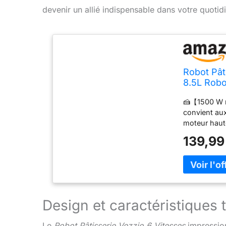
devenir un allié indispensable dans votre quotidi
Robot Pât
8.5L Robo
Professio
🍰【1500 W m
plat,Fouet
convient aux
moteur haute
robuste en p
139,99
pour un mél
vitesse appr
bol de méla
offre une cap
conception 
utiliser ; le
Design et caractéristiques
d'un batteur
d'œufs et d
Le
Robot Pâtisserie Vezzio 6 Vitesses
impression