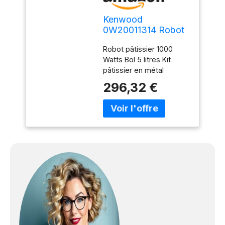
Kenwood
0W20011314 Robot
Pétrin Planétaire
Robot pâtissier 1000
1000 W Acier
Watts Bol 5 litres Kit
Plastique
pâtissier en métal
296,32 €