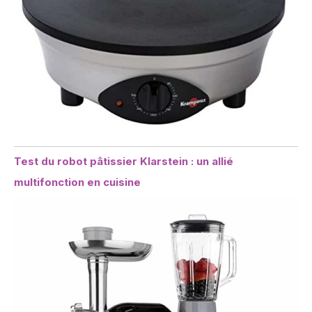
Test du robot pâtissier Klarstein : un allié
multifonction en cuisine