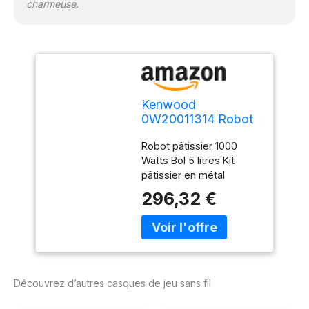
charmeuse.
Kenwood
0W20011314 Robot
Pétrin Planétaire
Robot pâtissier 1000
1000 W Acier
Watts Bol 5 litres Kit
Plastique
pâtissier en métal
296,32 €
Découvrez d’autres casques de jeu sans fil