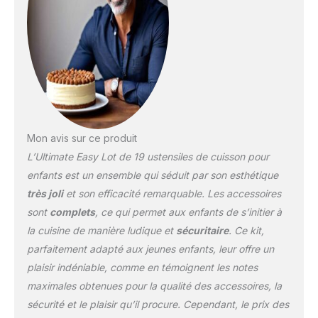
boulanger peut
apprendre à cuisiner
différentes friandises
avec ces 2 mélanges de
pâtisserie de rechange : 1
mélange de biscuits au
chocolat et au sucre rose
et 1 mélange de
pâtisserie en velours
rouge et gâteaux aux
Mon avis sur ce produit
fraises Enroulez vos
L’Ultimate Easy Lot de 19 ustensiles de cuisson pour
manches. La cuisson
enfants est un ensemble qui séduit par son esthétique
peut être désordonnée,
très joli
et son efficacité remarquable. Les accessoires
surtout lorsque les
petites mains le font,
sont
complets
, ce qui permet aux enfants de s’initier à
alors assurez-vous
la cuisine de manière ludique et
sécuritaire
. Ce kit,
d'utiliser le tablier et le
parfaitement adapté aux jeunes enfants, leur offre un
couvercle de ce kit de
plaisir indéniable, comme en témoignent les notes
cuisson pour aider à
maximales obtenues pour la qualité des accessoires, la
protéger les vêtements
et les cheveux de votre
sécurité et le plaisir qu’il procure. Cependant, le prix des
enfant ou de votre fille