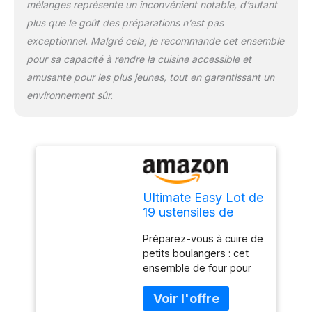
mélanges représente un inconvénient notable, d’autant
Révélez votre boulanger
plus que le goût des préparations n’est pas
intérieur : apprendre à
exceptionnel. Malgré cela, je recommande cet ensemble
cuisiner est une aventure
passionnante pour tout
pour sa capacité à rendre la cuisine accessible et
enfant. Découvrir les
amusante pour les plus jeunes, tout en garantissant un
merveilles de la
environnement sûr.
pâtisserie peut être plein
de magie et de
créativité. N'oubliez pas
que la perfection n'est
pas nécessaire Ce four
électrique amusant pour
enfants est livré pré-
Ultimate Easy Lot de
monté. N'oubliez pas de
19 ustensiles de
surveiller votre enfant
cuisson pour enfants
lorsqu'il crée et cuit ses
Préparez-vous à cuire de
: four, 2 mélanges de
délicieuses friandises.
petits boulangers : cet
recharge, tablier,
Recommandé pour les
ensemble de four pour
chapeau, bol,
enfants de 8 ans et plus
enfants comprend : 1 four
spatule, fouet, 9
facile à cuire, 2 mélanges
autocollants, plaque
de recharge, 1 poêle à