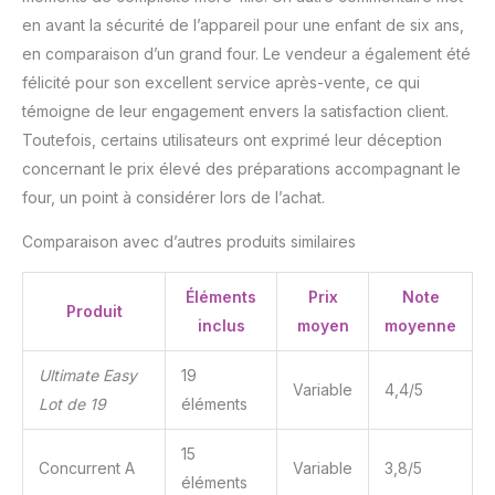
que la perfection n'est
en avant la sécurité de l’appareil pour une enfant de six ans,
pas nécessaire Ce four
électrique amusant pour
en comparaison d’un grand four. Le vendeur a également été
enfants est livré pré-
félicité pour son excellent service après-vente, ce qui
monté. N'oubliez pas de
témoigne de leur engagement envers la satisfaction client.
surveiller votre enfant
Toutefois, certains utilisateurs ont exprimé leur déception
lorsqu'il crée et cuit ses
délicieuses friandises.
concernant le prix élevé des préparations accompagnant le
Recommandé pour les
four, un point à considérer lors de l’achat.
enfants de 8 ans et plus
Comparaison avec d’autres produits similaires
Éléments
Prix
Note
Produit
inclus
moyen
moyenne
Ultimate Easy
19
Variable
4,4/5
Lot de 19
éléments
15
Concurrent A
Variable
3,8/5
éléments