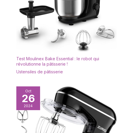
sociales des enfants, et
améliore leurs aptitudes
manuelles. Ce jouet cuisinière
à induction est un cadeau
d'anniversaire ou de vacances
idéal pour les garçons et les
filles
Test Moulinex Bake Essential : le robot qui
révolutionne la pâtisserie !
Ustensiles de pâtisserie
Oct
26
2024