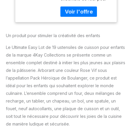
enfants comprend : 1 four
spatule, fouet, 9
facile à cuire, 2 mélanges
autocollants, plaque
de recharge, 1 poêle à
de cuisson et outil
pâtisserie, 1 outil de
poêle, 1 tablier rose vif, 1
Un produit pour stimuler la créativité des enfants
chapeau rose vif, 1 mini
bol de mélange de
Le Ultimate Easy Lot de 19 ustensiles de cuisson pour enfants
lavande, 1 mini spatule
rose, 1 mini fouet coloré
de la marque 4Kay Collections se présente comme un
et 9 autocollants en
ensemble complet destiné à initier les plus jeunes aux plaisirs
vinyle Votre petit
de la pâtisserie. Arborant une couleur Rose Vif sous
boulanger peut
l’appellation Pack Héroïque de Boulanger, ce produit est
apprendre à cuisiner
différentes friandises
idéal pour les enfants qui souhaitent explorer le monde
avec ces 2 mélanges de
culinaire. L’ensemble comprend un four, deux mélanges de
pâtisserie de rechange : 1
recharge, un tablier, un chapeau, un bol, une spatule, un
mélange de biscuits au
fouet, neuf autocollants, une plaque de cuisson et un outil,
chocolat et au sucre rose
soit tout le nécessaire pour découvrir les joies de la cuisine
et 1 mélange de
pâtisserie en velours
de manière ludique et sécurisée.
rouge et gâteaux aux