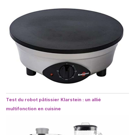
Test du robot pâtissier Klarstein : un allié
multifonction en cuisine