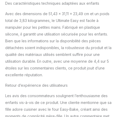
fraises Enroulez vos
Des caractéristiques techniques adaptées aux enfants
manches. La cuisson
peut être désordonnée,
Avec des dimensions de 51,43 x 31,11 x 23,49 cm et un poids
surtout lorsque les
total de 3,83 kilogrammes, le Ultimate Easy est facile à
petites mains le font,
manipuler pour les petites mains. Fabriqué en plastique
alors assurez-vous
silicone, il garantit une utilisation sécurisée pour les enfants.
d'utiliser le tablier et le
Bien que les informations sur la disponibilité des pièces
couvercle de ce kit de
cuisson pour aider à
détachées soient indisponibles, la robustesse du produit et la
protéger les vêtements
qualité des matériaux utilisés semblent suffire pour une
et les cheveux de votre
utilisation durable. En outre, avec une moyenne de 4,4 sur 5
enfant ou de votre fille
étoiles sur les commentaires clients, ce produit jouit d’une
Révélez votre boulanger
intérieur : apprendre à
excellente réputation.
cuisiner est une aventure
passionnante pour tout
Retour d’expérience des utilisateurs
enfant. Découvrir les
Les avis des consommateurs soulignent l’enthousiasme des
merveilles de la
pâtisserie peut être plein
enfants vis-à-vis de ce produit. Une cliente mentionne que sa
de magie et de
fille adore cuisiner avec le four Easy-Bake, créant ainsi des
créativité. N'oubliez pas
moments de complicité mère-fille. Un autre commentaire met