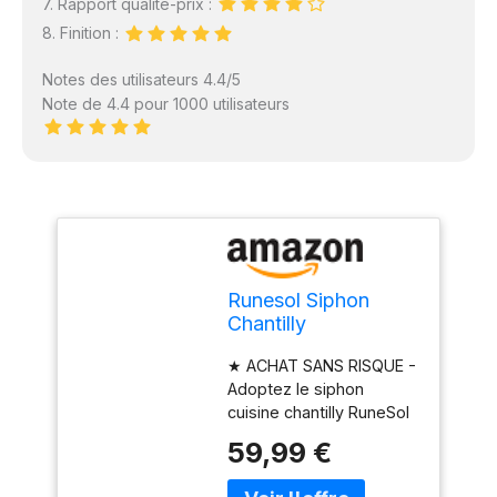
7. Rapport qualité-prix :
8. Finition :
Notes des utilisateurs 4.4/5
Note de 4.4 pour 1000 utilisateurs
Runesol Siphon
Chantilly
Professionnel Inox
★ ACHAT SANS RISQUE -
500ml, Sans Fuite
Adoptez le siphon
Syphon Cuisine de
cuisine chantilly RuneSol
Chantilly 3 Douilles
Home. Nous offrons une
en Acier Inoxydable
59,99 €
GARANTIE DE
et 1 Brosse, Siphons
REMBOURSEMENT à
Cuisine Materiel