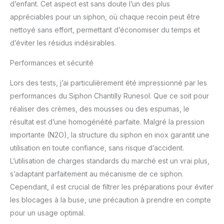
d’enfant. Cet aspect est sans doute l’un des plus
polyvalent. ★ CRÈME
FRAÎCHE POUR
appréciables pour un siphon, où chaque recoin peut être
PLUSIEURS JOURS - Le
nettoyé sans effort, permettant d’économiser du temps et
siphon de crème
d’éviter les résidus indésirables.
RuneSol Home garde
votre crème chantilly
Performances et sécurité
fraîche pendant quelques
jours. Stockez-le au
Lors des tests, j’ai particulièrement été impressionné par les
réfrigérateur et secouez
performances du Siphon Chantilly Runesol. Que ce soit pour
avant utilisation. Siphon
réaliser des crèmes, des mousses ou des espumas, le
chantilly professionnel
pour cuisine sans
résultat est d’une homogénéité parfaite. Malgré la pression
gaspillage ★
importante (N2O), la structure du siphon en inox garantit une
UTILISATION FACILE -
utilisation en toute confiance, sans risque d’accident.
Instructions claires
L’utilisation de charges standards du marché est un vrai plus,
fournies. Siphon chantilly
professionnel utilisant
s’adaptant parfaitement au mécanisme de ce siphon.
des cartouches (non
Cependant, il est crucial de filtrer les préparations pour éviter
incluses). Idéal pour
les blocages à la buse, une précaution à prendre en compte
l'été, les restaurateurs et
pour un usage optimal.
les amateurs de cuisine.