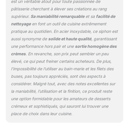
siphon chantilly en inox.
est un véritable atout pour toute passionnée de
Faites des mousses,
pâtisserie cherchant à élever ses créations au rang
crèmes, sauces, lattes
supérieur.
Sa maniabilité remarquable
et sa
facilité de
mousseux et desserts.
nettoyage
en font un outil de cuisine extrêmement
Siphon pâtisserie 500ml
pour cuisine créative et
pratique au quotidien. En acier inoxydable, ce siphon est
syphon cuisine
aussi synonyme de
solide et haute qualité
, garantissant
polyvalent. ★ CRÈME
une performance hors pair et une
sortie homogène des
FRAÎCHE POUR
crèmes
. En revanche, son prix peut sembler un peu
PLUSIEURS JOURS - Le
siphon de crème
élevé, ce qui peut freiner certains acheteurs. De plus,
RuneSol Home garde
l’impossibilité de l’utiliser au bain-marie et les filets des
votre crème chantilly
buses, pas toujours appréciés, sont des aspects à
fraîche pendant quelques
considérer. Malgré tout, avec des notes excellentes sur
jours. Stockez-le au
réfrigérateur et secouez
la maniabilité, l’utilisation et la finition, ce produit reste
avant utilisation. Siphon
une option formidable pour les amateurs de desserts
chantilly professionnel
crémeux et sophistiqués, qui sauront lui trouver une
pour cuisine sans
place de choix dans leur cuisine.
gaspillage ★
UTILISATION FACILE -
Instructions claires