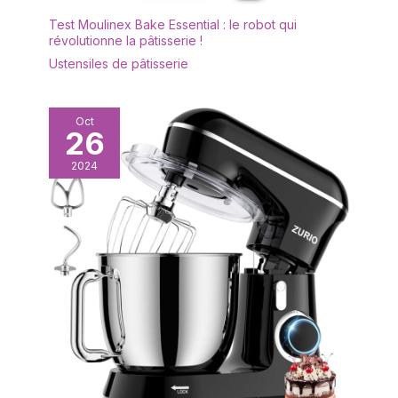
pour organiser des fêtes
de Noël et du Nouvel An,
Test Moulinex Bake Essential : le robot qui
révolutionne la pâtisserie !
des marchés de Noël et
des cadeaux pour
Ustensiles de pâtisserie
femmes et hommes.
Oct
26
2024