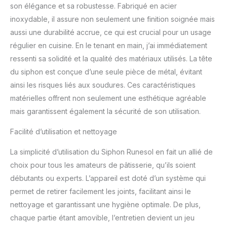
son élégance et sa robustesse. Fabriqué en acier
CONCEPTION
inoxydable, il assure non seulement une finition soignée mais
METALLIQUE - Ce siphon
cuisine RuneSol est en
aussi une durabilité accrue, ce qui est crucial pour un usage
inox avec tête et support
régulier en cuisine. En le tenant en main, j’ai immédiatement
robustes. Ce siphon
ressenti sa solidité et la qualité des matériaux utilisés. La tête
chantilly comprend 3
du siphon est conçue d’une seule pièce de métal, évitant
conseils de décoration.
Idéal pour siphon
ainsi les risques liés aux soudures. Ces caractéristiques
chantilly professionnel et
matérielles offrent non seulement une esthétique agréable
appareil chantilly. ★
mais garantissent également la sécurité de son utilisation.
LAISSEZ VOTRE
IMAGINATION EXPLORER
Facilité d’utilisation et nettoyage
- Créez des recettes
incroyables avec ce
La simplicité d’utilisation du Siphon Runesol en fait un allié de
siphon chantilly en inox.
choix pour tous les amateurs de pâtisserie, qu’ils soient
Faites des mousses,
débutants ou experts. L’appareil est doté d’un système qui
crèmes, sauces, lattes
mousseux et desserts.
permet de retirer facilement les joints, facilitant ainsi le
Siphon pâtisserie 500ml
nettoyage et garantissant une hygiène optimale. De plus,
pour cuisine créative et
chaque partie étant amovible, l’entretien devient un jeu
syphon cuisine