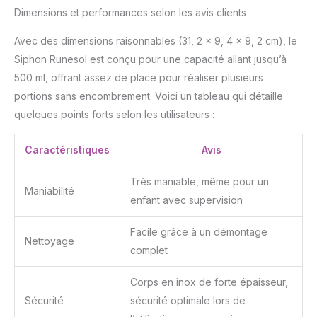
Siphon pour chantilly
Dimensions et performances selon les avis clients
500ml pour toutes vos
recettes. 🎄
Avec des dimensions raisonnables (31, 2 x 9, 4 x 9, 2 cm), le
INDISPENSABLE POUR
Siphon Runesol est conçu pour une capacité allant jusqu’à
VOS FÊTES DE NOËL :
impressionnez tous vos
500 ml, offrant assez de place pour réaliser plusieurs
invités avec ce syphon
portions sans encombrement. Voici un tableau qui détaille
cuisine chantilly
quelques points forts selon les utilisateurs :
professionnel pour vos
desserts, vos cafés
Caractéristiques
Avis
festifs ou même vos
cocktails. Simple,
efficace et surtout,
Très maniable, même pour un
Maniabilité
toujours au rendez-vous
enfant avec supervision
! Obtenez à chaque fois
un motif parfait en forme
Facile grâce à un démontage
de croix, de lotus ou de
Nettoyage
complet
fleur de prunier. Idéal
pour un usage
Corps en inox de forte épaisseur,
commercial ou personnel
: de la vente de
Sécurité
sécurité optimale lors de
délicieuses friandises à