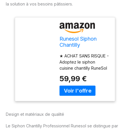
la solution à vos besoins pâtissiers.
Runesol Siphon
Chantilly
Professionnel Inox
★ ACHAT SANS RISQUE -
500ml, Sans Fuite
Adoptez le siphon
Syphon Cuisine de
cuisine chantilly RuneSol
Chantilly 3 Douilles
Home. Nous offrons une
en Acier Inoxydable
59,99 €
GARANTIE DE
et 1 Brosse, Siphons
REMBOURSEMENT à
Cuisine Materiel
100% si vous n'êtes pas
Patisserie pour
satisfait. Siphon de
Desserts de Noël
chantilly en inox pour une
crème chantilly parfaite,
Design et matériaux de qualité
sans fuite. Parfait pour
siphon cuisine et
Le Siphon Chantilly Professionnel Runesol se distingue par
pâtisserie. ★