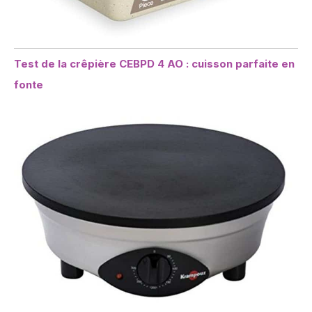
Test de la crêpière CEBPD 4 AO : cuisson parfaite en
fonte