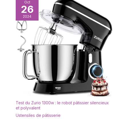
Oct
26
2024
Test du Zurio 1300w : le robot pâtissier silencieux
et polyvalent
Ustensiles de pâtisserie