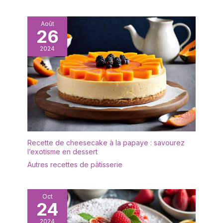
élégant rend ces
bureau, le café et la
couverts adaptés aux
restauration. Conviennent
événements formels,
Août
comme cadeau pour
26
aux fêtes, aux mariages,
pendaison de
aux anniversaires ou aux
crémaillère, Noël,
2024
repas quotidiens. Allant
anniversaire.
au lave-vaisselle, vous
pouvez simplement les
mettre au lave-vaisselle
pour gagner du temps
lors du lavage des mains.
Bien équilibré pour tenir
solidement dans votre
main, lavable au lave-
Recette de cheesecake à la papaye : savourez
vaisselle
l’exotisme en dessert
Autres recettes de pâtisserie
Oct
24
2024