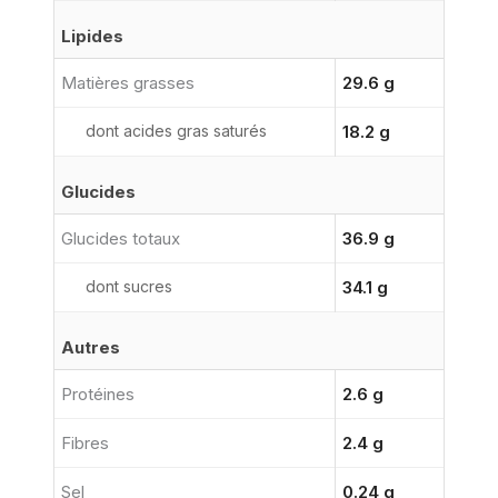
Lipides
Matières grasses
29.6 g
dont acides gras saturés
18.2 g
Glucides
Glucides totaux
36.9 g
dont sucres
34.1 g
Autres
Protéines
2.6 g
Fibres
2.4 g
Sel
0.24 g