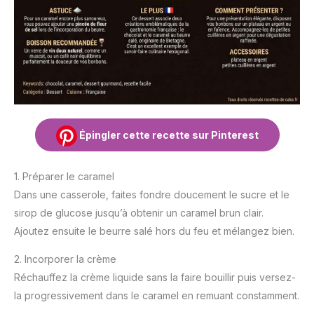
Épingler cette recette sur Pinterest
1. Préparer le caramel
Dans une casserole, faites fondre doucement le sucre et le
sirop de glucose jusqu’à obtenir un caramel brun clair.
Ajoutez ensuite le beurre salé hors du feu et mélangez bien.
2. Incorporer la crème
Réchauffez la crème liquide sans la faire bouillir puis versez-
la progressivement dans le caramel en remuant constamment.