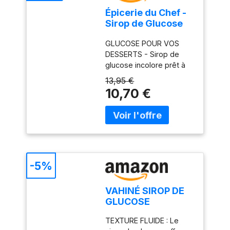
Épicerie du Chef -
Sirop de Glucose
Pâtissier 1kg - Prêt
GLUCOSE POUR VOS
à l’emploi - Pour
DESSERTS - Sirop de
Pâtisseries,
glucose incolore prêt à
Desserts,
l’emploi pour la
Confiseries &
13,95 €
confection de desserts,
Glaces - Fabriqué
10,70 €
confiseries, glaces,
en France -
mousses et autres
EDC8685
pâtisseries. Très
polyvalent, ses
propriétés de
conservation,
texturantes et anti-
-5%
cristallisantes en font un
ingrédient indispensable
VAHINÉ SIROP DE
des pâtissiers
GLUCOSE
professionnels. DES
USAGES MULTIPLES - Il
TEXTURE FLUIDE : Le
est recommandé pour la