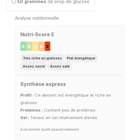
50
grammes
de sirop de glucose
Analyse nutritionnelle
Nutri-Score E
A
B
C
D
E
Très riche en graisses
Plat énergétique
Assez sucré
Assez salé
Synthèse express
Profil :
Ce dessert est énergétique et riche en
graisses.
Protéines :
Contient peu de protéines.
Sel :
Teneur en sel relativement élevée.
À consommer plutôt occasionnellement.