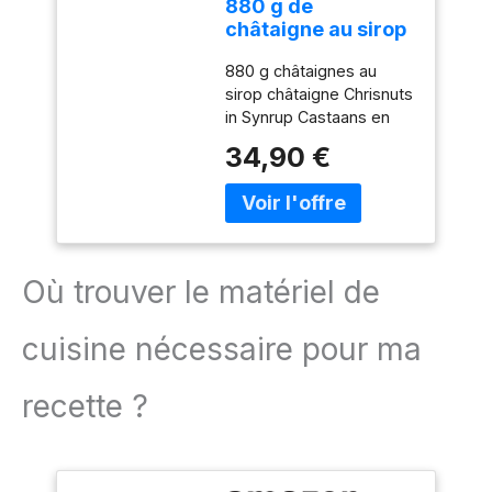
880 g de
châtaigne au sirop
châtaigne Chestus
880 g châtaignes au
en syrup
sirop châtaigne Chrisnuts
in Synrup Castaans en
Almibar Castaanas
34,90 €
Châtaignes pour
préparer gâteaux et
glaces 880 g châtaigne
en sirop de sucre
Châtaignes douces et
délicates pour pâtisserie
Où trouver le matériel de
et glace
cuisine nécessaire pour ma
recette ?