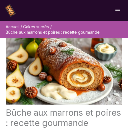
Aller
Rechercher
au
contenu
Accueil
Cakes sucrés
Bûche aux marrons et poires : recette gourmande
Bûche aux marrons et poires
: recette gourmande