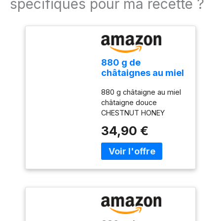
spécifiques pour ma recette ?
880 g de
châtaignes au miel
châtaigne au sirop
880 g châtaigne au miel
Chestent Honey
châtaigne douce
Chestets en syrup
CHESTNUT HONEY
CASTANAS EN ALMIBAR
34,90 €
CASTANHAS Châtaignes
au miel pour préparer
des gâteaux et glaces
880 g châtaigne en sirop
de miel Châtaignes
douces et délicates pour
pâtisserie et glace