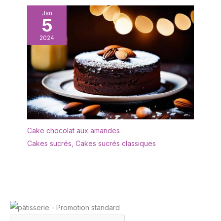
offrirons un
remplacement gratuit si
Jan
5
les assiettes
rectangulaires arrivent
2024
cassés
Cake chocolat aux amandes
Cakes sucrés
,
Cakes sucrés classiques