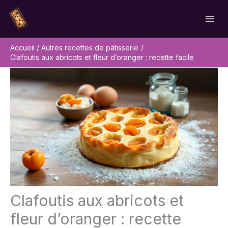
Aller
Rechercher
au
contenu
Accueil
Autres recettes de pâtisserie
Clafoutis aux abricots et fleur d’oranger : recette facile
Clafoutis aux abricots et
fleur d’oranger : recette