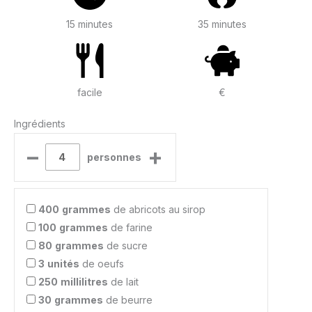
15 minutes
35 minutes
facile
€
Ingrédients
–
+
personnes
400
grammes
de abricots au sirop
100
grammes
de farine
80
grammes
de sucre
3
unités
de oeufs
250
millilitres
de lait
30
grammes
de beurre