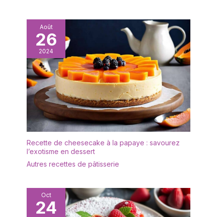
Août
26
2024
Recette de cheesecake à la papaye : savourez
l’exotisme en dessert
Autres recettes de pâtisserie
Oct
24