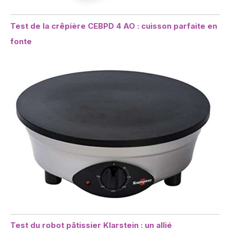
Test de la crêpière CEBPD 4 AO : cuisson parfaite en
fonte
Test du robot pâtissier Klarstein : un allié