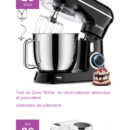
2024
Test du Zurio 1300w : le robot pâtissier silencieux
et polyvalent
Ustensiles de pâtisserie
Oct