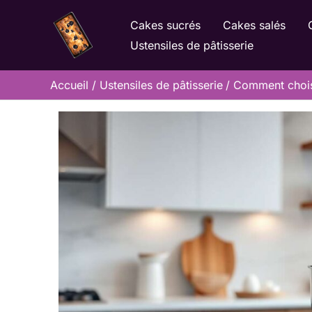
Aller
Cakes sucrés
Cakes salés
au
Ustensiles de pâtisserie
contenu
Accueil
Ustensiles de pâtisserie
Comment choisi