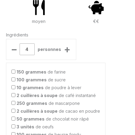
moyen
€€
Ingrédients
–
+
personnes
150
grammes
de farine
100
grammes
de sucre
10
grammes
de poudre à lever
2
cuillères à soupe
de café instantané
250
grammes
de mascarpone
2
cuillères à soupe
de cacao en poudre
50
grammes
de chocolat noir râpé
3
unités
de oeufs
100
grammes
de beurre fondu