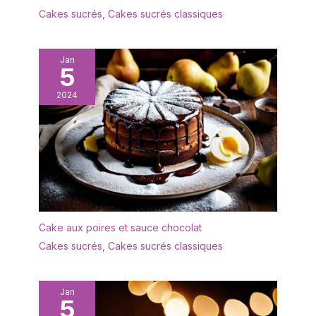
est durable, que ce soit
pâtisseries et il peut
Cakes sucrés
,
Cakes sucrés classiques
pour votre tasse de thé
également être
matinale ou pour une
facilement coupé
fête d'amis, il sera
dessus. Facile à
Jan
toujours aussi propre
5
transporter et empilable
qu'à l'état neuf. Pratique
dans un placard.
et Sans Problème --
2024
Polyvalent : le plateau à
Emulsionneur a lait
gâteau est idéal pour
alimenté par 2 piles AA (à
servir des gâteaux et
fournir), pas besoin de
des tartes lors du café
brancher, utilisez-le à
ou pour les pizzas et les
tout moment et
tartes flambées le soir.
n'importe où, pas besoin
Avec les plaques Matera,
de s'inquiéter de ne pas
le plaisir élégant est
trouver un cordon et une
garanti. À combiner avec
Cake aux poires et sauce chocolat
alimentation électrique.
d'autres produits de la
fouet lait design simple
Cakes sucrés
,
Cakes sucrés classiques
gamme. Données : 1
et élégant, avec un corps
assiette à gâteau ronde
léger et portable, à la
pour servir et présenter -
fois pratique et beau,
Jan
En céramique durable -
5
idéal pour une utilisation
Passe au micro-ondes,