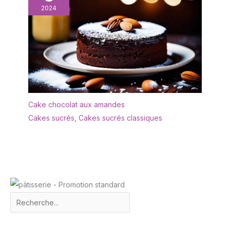
personnelle ou un
au lave-vaisselle,
2024
cadeau. fouet lait est un
empilable - 34 x 2,4 x 34
cadeau parfait pour votre
cm (l x H x P) - Poids :
famille et vos amis.
2300 g - Couleur :
anthracite
Cake chocolat aux amandes
Cakes sucrés
,
Cakes sucrés classiques