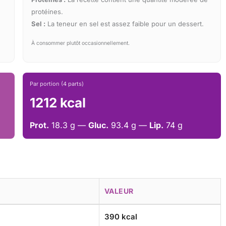
protéines.
Sel :
La teneur en sel est assez faible pour un dessert.
À consommer plutôt occasionnellement.
Par portion (4 parts)
1212 kcal
Prot.
18.3 g —
Gluc.
93.4 g —
Lip.
74 g
VALEUR
390 kcal