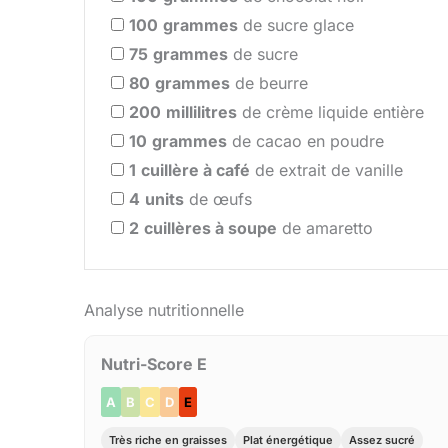
100
grammes
de sucre glace
75
grammes
de sucre
80
grammes
de beurre
200
millilitres
de crème liquide entière
10
grammes
de cacao en poudre
1
cuillère à café
de extrait de vanille
4
units
de œufs
2
cuillères à soupe
de amaretto
Analyse nutritionnelle
Nutri-Score E
A
B
C
D
E
Très riche en graisses
Plat énergétique
Assez sucré