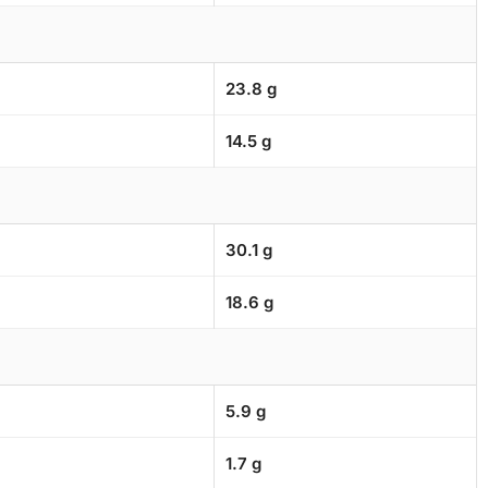
23.8 g
14.5 g
30.1 g
18.6 g
5.9 g
1.7 g