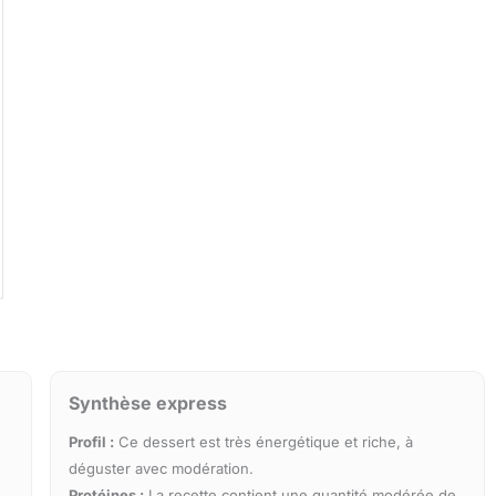
Synthèse express
Profil :
Ce dessert est très énergétique et riche, à
déguster avec modération.
Protéines :
La recette contient une quantité modérée de