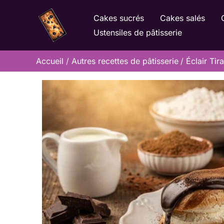
Aller
Cakes sucrés
Cakes salés
au
Ustensiles de pâtisserie
contenu
Accueil
Autres recettes de pâtisserie
Éclair Tir