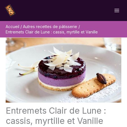
Aller
Rechercher
au
contenu
Accueil
Autres recettes de pâtisserie
Entremets Clair de Lune : cassis, myrtille et Vanille
Entremets Clair de Lune :
cassis, myrtille et Vanille