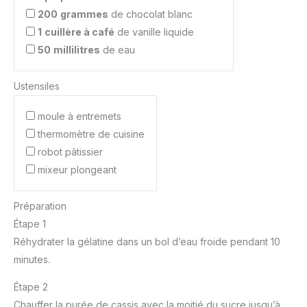
200
grammes
de chocolat blanc
1
cuillère à café
de vanille liquide
50
millilitres
de eau
Ustensiles
moule à entremets
thermomètre de cuisine
robot pâtissier
mixeur plongeant
Préparation
Étape 1
Réhydrater la gélatine dans un bol d’eau froide pendant 10
minutes.
Étape 2
Chauffer la purée de cassis avec la moitié du sucre jusqu’à