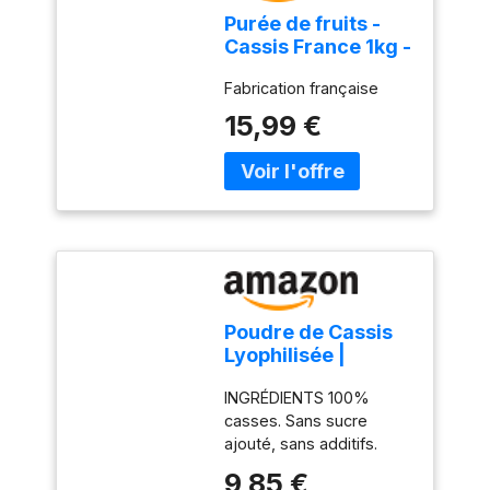
Purée de fruits -
Cassis France 1kg -
FRUITS ROUGES &
Fabrication française
Co.
15,99 €
Poudre de Cassis
Lyophilisée |
Blackcurrant
INGRÉDIENTS 100%
Powder |
casses. Sans sucre
Superfood
ajouté, sans additifs.
Bourgeon de
100g PACK FABRIQUÉ À
Cassis Poudre Pur
9,85 €
PARTIR DE CASSIS