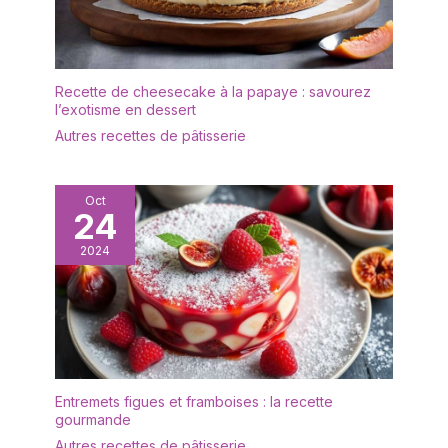
passe au lave-vaisselle
Compagnon de dessert
élégant : nos fourchettes
se distinguent par un
Recette de cheesecake à la papaye : savourez
design intemporel qui
l’exotisme en dessert
complète parfaitement
Autres recettes de pâtisserie
votre table de dessert ;
profitez d'après-midi
élégants avec vos amis
Oct
et votre famille, tandis
24
que les petites
fourchettes ont la taille
2024
parfaite pour de délicieux
gâteaux et tartes sans
compliquer le plaisir
Suffisantes et
polyvalentes : les
fourchettes à gâteau
contiennent 12 petites
Entremets figues et framboises : la recette
gourmande
fourchettes qui peuvent
être une réserve de fête
Autres recettes de pâtisserie