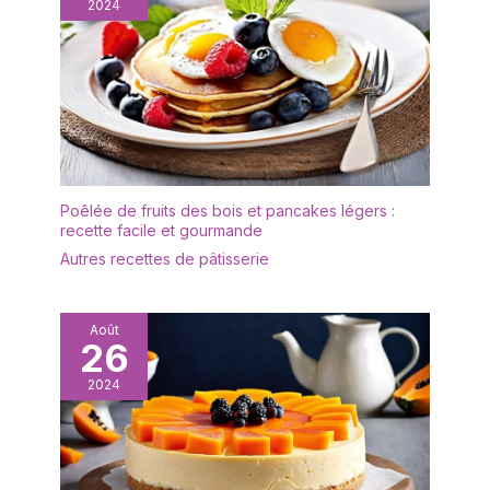
2024
taille et la forme incurvée
parfaite qui rendent la
poignée équilibrée et
facile à saisir. Que les
adultes ou les enfants
l'utilisent pendant une
longue période, ils ne se
sentiront pas fatigués et
amélioreront votre
Poêlée de fruits des bois et pancakes légers :
expérience alimentaire
recette facile et gourmande
Facile à nettoyer : la
Autres recettes de pâtisserie
surface des fourchettes
à couverts en acier
inoxydable est très lisse
et brillante, pas de bords
Août
26
tranchants, les
fourchettes à gâteau
2024
sont fabriquées en une
seule pièce, avec une
surface polie et sans
joints, pas facile à salir,
facile à nettoyer et