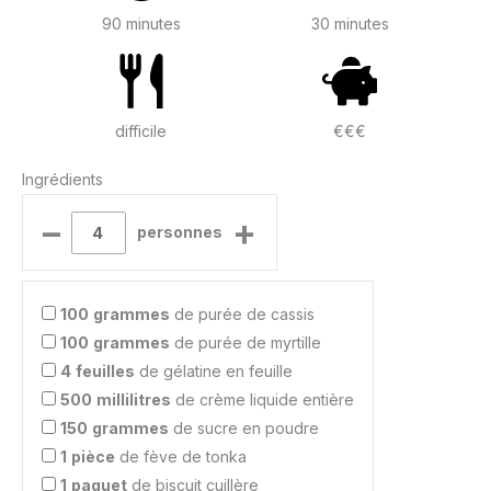
90 minutes
30 minutes
difficile
€€€
Ingrédients
–
+
personnes
100
grammes
de purée de cassis
100
grammes
de purée de myrtille
4
feuilles
de gélatine en feuille
500
millilitres
de crème liquide entière
150
grammes
de sucre en poudre
1
pièce
de fève de tonka
1
paquet
de biscuit cuillère