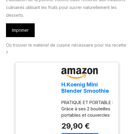
culinaires utilisant les fruits pour sucrer naturellement les
desserts.
Imprimer
Où trouver le matériel de cuisine nécessaire pour ma recette
?
H.Koenig Mini
Blender Smoothie
Mixeur SMOO9 –
PRATIQUE ET PORTABLE :
570ml, 300W, 4
Grâce à ses 2 bouteilles
Lames Inox, sans
portables et couvercles
BPA, 2 Bouteilles
hermétique, préparez,
Portables avec
29,90 €
emportez et savourez
Couvercles de
vos boissons où que