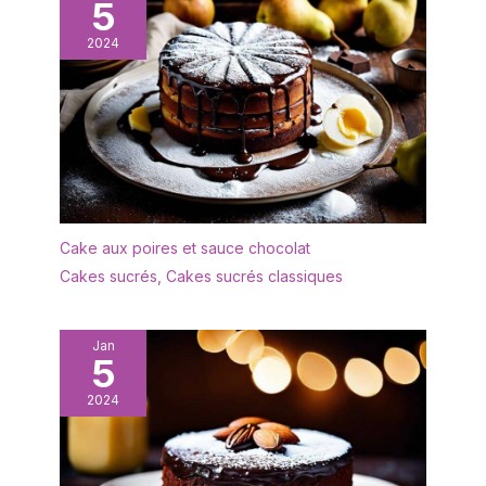
5
porcelaine au style blanc
classique sont simples et
2024
raffinés, s’accordant
parfaitement avec toute
vaisselle et décoration de
table. Les parois
présentent une texture
nervurée pour une
meilleure prise en main et
un transport facile.
Empilables, ils permettent
Cake aux poires et sauce chocolat
un rangement gain de
Cakes sucrés
,
Cakes sucrés classiques
place et une cuisine bien
organisée. Faciles à
nettoyer : La surface lisse
Jan
et émaillée de ces
5
Ramequin Creme Brulee
est antiadhésive, ce qui
2024
facilite le nettoyage.
Lavage à la main ou au
lave-vaisselle, ils peuvent
être réutilisés