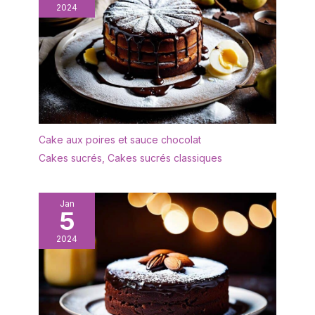
2024
le mariage et bien
d'autres occasions. Le
plateau de service
Wishdeco peut être
utilisé non seulement
comme apéritif, mais
aussi comme plateau de
service pour les steaks
de taille moyenne avec
Cake aux poires et sauce chocolat
accompagnements
Cakes sucrés
,
Cakes sucrés classiques
DESIGN: L'ensemble
d'assiettes est d'un
blanc éclatant avec une
Jan
forme rectangulaire
5
ergonomique et un
rebord étroit. Les
2024
rebords empêchent les
déversements, gardent
le comptoir et la table
propres. Cadeau idéal
pour la fête des mères,