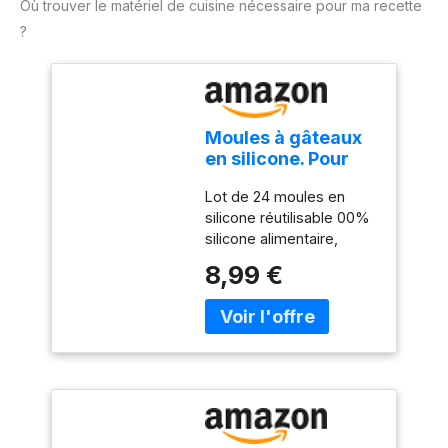
Où trouver le matériel de cuisine nécessaire pour ma recette
?
Moules à gâteaux
en silicone. Pour
muffins, cupcakes
Lot de 24 moules en
et petits gâteaux.
silicone réutilisable 00%
Lot de 24 moules
silicone alimentaire,
réutilisables
approuvé par la FDA,
8,99 €
Moules de cuisson
réutilisable Résistant à la
chaleur jusqu'à 450 & #
x2103 ; Surface
antiadhésive
manipulation facile à
nettoyer pour éviter
toute tache et odeur