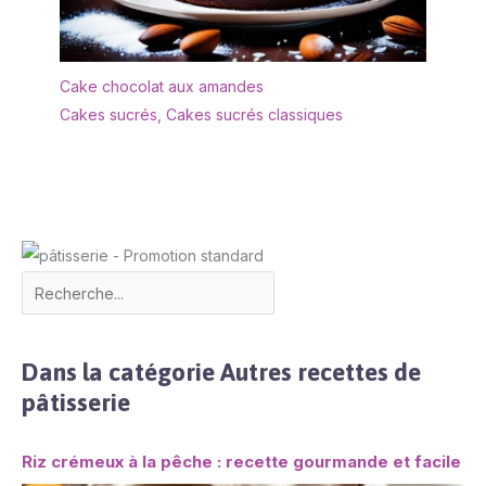
la fête des pères
EMBALLAGE: Un
emballage bien conçu
protège la vaisselle en
Cake chocolat aux amandes
toute sécurité pendant le
Cakes sucrés
,
Cakes sucrés classiques
transport. Nous vous
offrirons un
remplacement gratuit si
les assiettes
rectangulaires arrivent
cassés
Dans la catégorie Autres recettes de
pâtisserie
Riz crémeux à la pêche : recette gourmande et facile