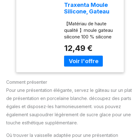
résistant, passe au lave-
Traxenta Moule
vaisselle Dimensions
Silicone, Gateau
standard : chaque tasse
Rond Cake en
de 2,5 g, diamètre : en
【Matériau de haute
Silicone Moules
haut : 7 cm diamètre bas :
qualité 】moule gateau
Ronds, Ensemble
4,4 cm
silicone 100 % silicone
de Quatre Pièces
de qualité alimentaire, le
Moule à Pâtisserie
12,49 €
matériau en silicone est
Layer Cake, Anti-
non toxique, inodore,
Fuite Antiadhésif
respectueux de
Patisserie Gâteau,
l'environnement et
Gateau Enfant de
durable. Pas facile à
Gâteaux
Comment présenter
déformer ou à casser.
Parfait pour les fêtes
Pour une présentation élégante, servez le gâteau sur un plat
d'anniversaire, les
de présentation en porcelaine blanche. découpez des parts
rassemblements, les
égales et disposez-les harmonieusement. vous pouvez
festivals. 【Ensemble
également saupoudrer légèrement de sucre glace pour une
multi-pièces】moule
cake silicone Explorez la
touche esthétique supplémentaire.
polyvalence de la
pâtisserie avec notre
Où trouver la vaisselle adaptée pour une présentation