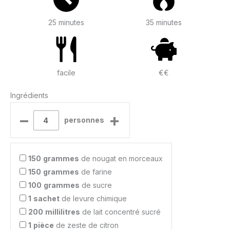
25 minutes
35 minutes
facile
€€
Ingrédients
–
+
personnes
150
grammes
de nougat en morceaux
150
grammes
de farine
100
grammes
de sucre
1
sachet
de levure chimique
200
millilitres
de lait concentré sucré
1
pièce
de zeste de citron