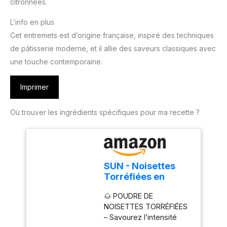
citronnées.
L’info en plus
Cet entremets est d’origine française, inspiré des techniques
de pâtisserie moderne, et il allie des saveurs classiques avec
une touche contemporaine.
Imprimer
Où trouver les ingrédients spécifiques pour ma recette ?
SUN - Noisettes
Torréfiées en
Poudre 150 g –
🌰 POUDRE DE
Noisettes Finement
NOISETTES TORRÉFIÉES
Moulues Grillées –
– Savourez l’intensité
Ingrédient pour