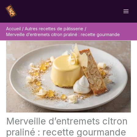
Aller
Rechercher
au
contenu
Accueil
Autres recettes de pâtisserie
Merveille d’entremets citron praliné : recette gourmande
Merveille d’entremets citron
praliné : recette gourmande