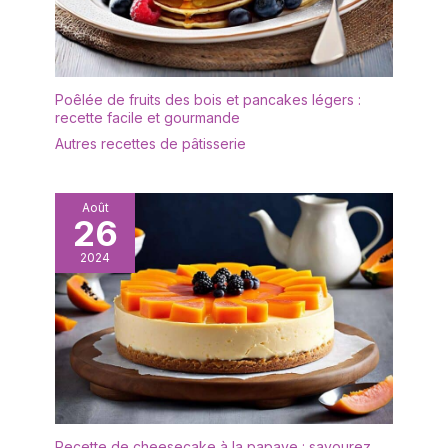
entretenir. Afin de
être lavées au lave-
prolonger sa durée de
vaisselle ou rapidement
vie, il est recommandé
à l'eau savonneuse.
de ne pas le nettoyer au
Utilisations : Cette petite
lave-vaisselle. Après le
Poêlée de fruits des bois et pancakes légers :
assiette convient à une
nettoyage, il doit être
recette facile et gourmande
utilisation dans les
séché afin de le garder
Autres recettes de pâtisserie
restaurants, les cafés,
au sec. ✔[Remarque
les pâtisseries, les
importante] : si vous
maisons, les hôtels, les
rencontrez des
banquets et autres
Août
difficultés, n'hésitez pas
26
contextes ; elle convient
à nous contacter. Nous
également à la
vous répondrons dans
2024
décoration intérieure, aux
les 24 heures.
fêtes, aux fêtes
d'anniversaire et aux
décorations de Noël.
Recette de cheesecake à la papaye : savourez