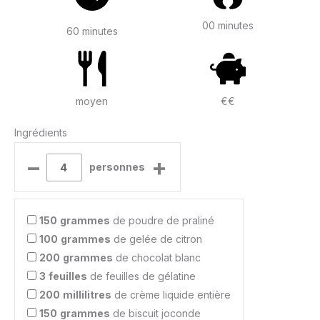
00 minutes
60 minutes
moyen
€€
Ingrédients
–
+
personnes
150
grammes
de poudre de praliné
100
grammes
de gelée de citron
200
grammes
de chocolat blanc
3
feuilles
de feuilles de gélatine
200
millilitres
de crème liquide entière
150
grammes
de biscuit joconde