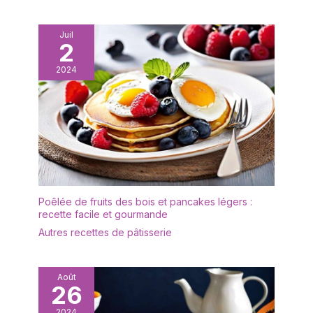
de suspension au dos,
Germany la vaisselle
vous pouvez facilement
NewMoon peut être
l'attacher à votre four ou
Juil
lavée au lave-vaisselle et
2
à votre réfrigérateur ou
résiste au four à micro-
le suspendre n'importe
2024
ondes elle s’utilise aussi
où. Après utilisation, il
bien tous les jours que
suffit d'essuyer ou de
pour les grandes
rincer la sonde
occasions Contenu 1 x
plat creux NewMoon
Villeroy & Boch
dimensions 25 x 25 x 4
cm poids 604 g (réf 10-
4264-2701)
Poêlée de fruits des bois et pancakes légers :
recette facile et gourmande
Autres recettes de pâtisserie
Août
26
2024