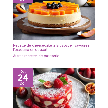
Recette de cheesecake à la papaye : savourez
l’exotisme en dessert
Autres recettes de pâtisserie
Oct
24
2024