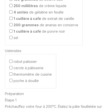
250
millilitres
de crème liquide
4
unités
de gélatine en feuille
1
cuillère à café
de extrait de vanille
200
grammes
de ananas en conserve
1
cuillère à café
de poivre noir
sel
Ustensiles
robot patissier
cercle à pâtisserie
thermomètre de cuisine
poche à douille
Préparation
Étape 1
Préchauffez votre four à 200°C. Étalez la pâte feuilletée sur