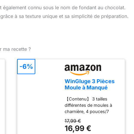
est également connu sous le nom de fondant au chocolat.
grâce à sa texture unique et sa simplicité de préparation.
r ma recette ?
-6%
WinGluge 3 Pièces
Moule à Manqué
Rond, 12/18/22cm
【Contenu】 3 tailles
Moule à Gàteau
différentes de moules à
Rond, Ensemble
charnière, 4 pouces/7
Antiadhésif Moules
pouces/9 pouces de
à Charnière en Acier
17,99 €
diamètre, peuvent être
Inoxydable Avec
16,99 €
empilées les unes sur les
Fond Amovible, pour