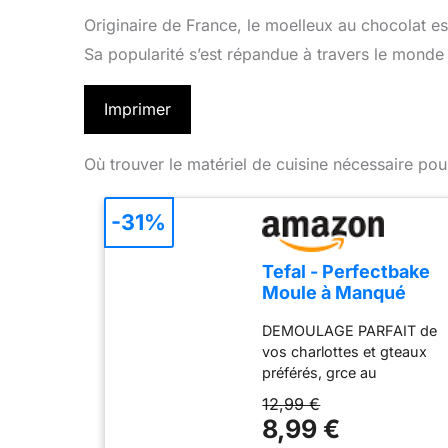
Originaire de France, le moelleux au chocolat 
Sa popularité s’est répandue à travers le monde 
Imprimer
Où trouver le matériel de cuisine nécessaire pou
-31%
Tefal - Perfectbake
Moule à Manqué
Aluminium 100%
DEMOULAGE PARFAIT de
Recyclé - 26cm
vos charlottes et gteaux
préférés, grce au
revêtement antiadhésif
12,99 €
exclusif de ce moule
8,99 €
HAUTE RESISTANCE ET