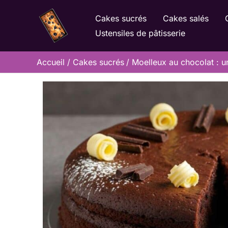
Aller
Cakes sucrés
Cakes salés
au
Ustensiles de pâtisserie
contenu
Accueil
Cakes sucrés
Moelleux au chocolat : un