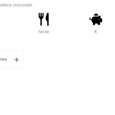
 délice chocolaté.
facile
€
+
nes