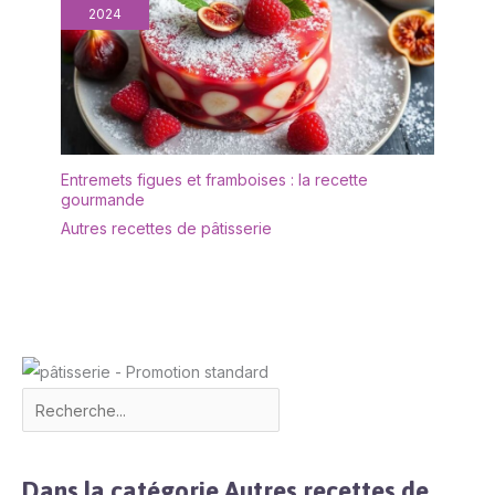
fruits, de desserts, de
2024
barbecues, de steaks,
etc., ce plateau délicat
peut vous offrir un long
service. Acier inoxydable
de haute qualité : plaque
en acier inoxydable de
qualité alimentaire, santé
Entremets figues et framboises : la recette
gourmande
et sécurité, protège la
santé de la famille. Par
Autres recettes de pâtisserie
rapport aux plaques en
céramique ordinaires, les
plaques en acier
inoxydable sont plus
durables, résistantes aux
chutes, aux chocs et
peuvent être utilisées
pendant une longue
période. La surface lisse
attirera votre attention.
Dans la catégorie Autres recettes de