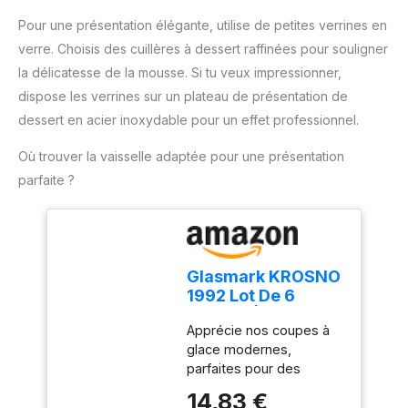
d'éjection pratique pour
une utilisation
Pour une présentation élégante, utilise de petites verrines en
confortable et un
verre. Choisis des cuillères à dessert raffinées pour souligner
changement rapide des
la délicatesse de la mousse. Si tu veux impressionner,
accessoires. Compact et
dispose les verrines sur un plateau de présentation de
pratique pour un usage
quotidien : Léger, doté
dessert en acier inoxydable pour un effet professionnel.
d'un câble de 1 mètre et
d'un design compact, ce
Où trouver la vaisselle adaptée pour une présentation
mixeur est facile à ranger
parfaite ?
et parfait pour toutes vos
tâches de cuisine.
Glasmark KROSNO
1992 Lot De 6
Coupes À Glace En
Apprécie nos coupes à
Verre Transparent
glace modernes,
Coupes À Dessert
parfaites pour des
Lavables Au Lave-
desserts classiques ou
Vaisselle 170 ml
14,83 €
créatifs, du tiramisu aux