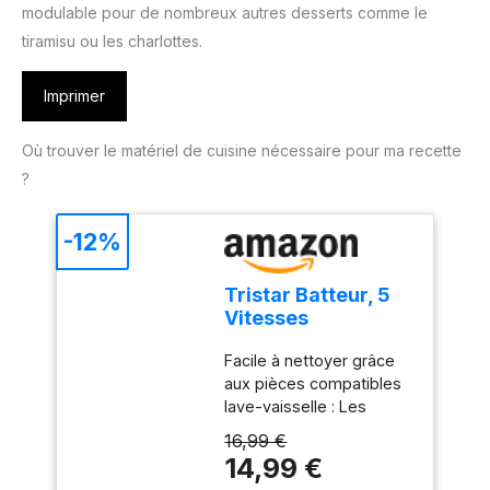
modulable pour de nombreux autres desserts comme le
tiramisu ou les charlottes.
Imprimer
Où trouver le matériel de cuisine nécessaire pour ma recette
?
-12%
Tristar Batteur, 5
Vitesses
Réglables, 200W,
Facile à nettoyer grâce
Design
aux pièces compatibles
Ergonomique,
lave-vaisselle : Les
Fouets et Crochets
accessoires en acier
Inox, Pièces
16,99 €
inoxydable, comme les
Compatibles Lave-
14,99 €
crochets et fouets, sont
Vaisselle, Sans