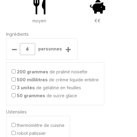
moyen
€€
Ingrédients
–
+
personnes
200
grammes
de praliné noisette
500
millilitres
de crème liquide entière
3
unités
de gélatine en feuilles
50
grammes
de sucre glace
Ustensiles
thermomètre de cuisine
robot patissier