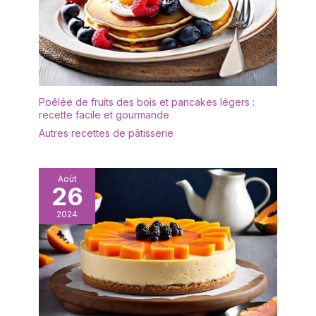
et couteau à fromage fait
Impressionnez sans tous
main, parfait pour une
les désagréments : Vous
utilisation avec des
en avez marre de frotter
aliments et des
et de tremper ? Chaque
boissons.
plateau alimentaire a un
Soigneusement conçus
revêtement résistant aux
pour la forme et la
taches, ce qui le rend
Poêlée de fruits des bois et pancakes légers :
fonction, les bords
facile à nettoyer et garde
recette facile et gourmande
incurvés de ces belles
la cuisine impeccable.
Autres recettes de pâtisserie
assiettes aident à
Économisez du temps et
empêcher les aliments
mettez cet ensemble de
de glisser ou les
plateaux au lave-
déversements de
Août
vaisselle ou essuyez-le
26
liquides. Impressionnez
simplement avec de
sans saleté : Fatigué de
l'eau savonneuse.
2024
frotter et de tremper ?
POLYVALENT : avec un
Chaque plateau
grain attrayant, ce
alimentaire possède une
magnifique plateau
couche résistante aux
naturel donne une touche
taches, ce qui le rend
chaleureuse et riche à
facile à nettoyer et
toute table ou
permet de garder la