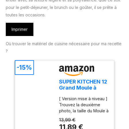
pour le petit-déjeuner, le brunch ou le goûter, il se prête à
toutes les occasions.
Imprimer
Où trouver le matériel de cuisine nécessaire pour ma recette
?
-15%
SUPER KITCHEN 12
Grand Moule à
Muffins en Silicone
[ Version mise à niveau ]
Moule Cupcake
Trouvez la deuxième
Gateau
photo, la taille du Moule à
Muffins est de 33 x 25 x
13,99 €
3 cm, il est plus grand
11,89 €
que les autres plateaux à