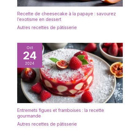
présentation de
cuisine impeccable sans
nourriture pour toute
effort. Gagnez du temps
Recette de cheesecake à la papaye : savourez
occasion. Utilisez-le dans
et placez cet ensemble
l’exotisme en dessert
votre cuisine pour la
de vaisselle au lave-
décoration, comme
Autres recettes de pâtisserie
vaisselle ou nettoyez-le
assiette pour les fêtes,
simplement avec un peu
buffet, barbecue, tout
d'eau savonneuse.
événement. Ce plat est
Oct
Multifonctionnel : avec un
24
parfait pour les repas, le
grain attrayant, cette
pain, les fruits, les
belle assiette à l'aspect
2024
gâteaux, les olives, les
naturel apporte une
sushis, les desserts ou
touche chaleureuse et
comme pièce maîtresse
riche à toute table ou
au milieu de la table
présentation d'aliments
pour toute occasion.
Utilisez-le dans votre
cuisine pour la
Entremets figues et framboises : la recette
gourmande
décoration, comme
assiette pour les fêtes,
Autres recettes de pâtisserie
buffets, barbecues, tout
événement. Ce plateau