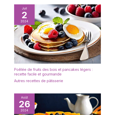
CM] D'une longueur
vaisselle et convient aux
précise de 18,8 cm (7,5
repas décontractés et
Juil
pouces), chaque cuillère
2
formels. Manche
ronde est dotée d'un
Ergonomique & Facile à
2024
manche ergonomique et
Utiliser : Le manche
d'un cuilleron large et
conçu de manière
lisse. Leur poids
ergonomique offre une
parfaitement équilibré
prise confortable et
assure une prise en main
antidérapante, réduisant
confortable, aussi bien
la fatigue de la main lors
pour les adultes que
de l'utilisation et facilitant
pour les enfants. 🍲
la prise et le dégustation
[CUILLÈRE À SOUPE
des soupes, potages,
Poêlée de fruits des bois et pancakes légers :
POLYVALENTE] Bien plus
sauces et autres
recette facile et gourmande
qu'une simple cuillère à
aliments. Facile à
Autres recettes de pâtisserie
soupe ! Grâce à son
Nettoyer & Sûr pour
cuilleron rond, profond et
Lave-Vaisselle : La
large, elle est idéale pour
surface lisse de l'acier
déguster des ragoûts
Août
inoxydable ne retient pas
26
copieux, des céréales,
les résidus de nourriture,
des bouillons, des
2024
permettant un nettoyage
desserts, des ramens ou