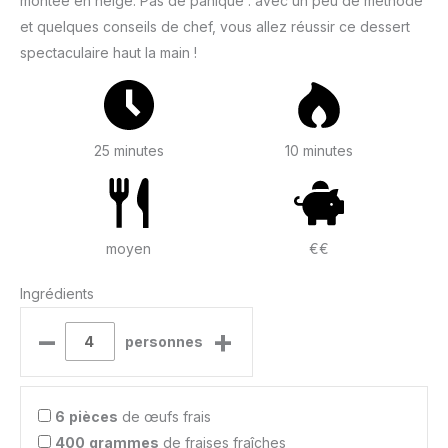
montée en neige. Pas de panique : avec un peu de méthode
et quelques conseils de chef, vous allez réussir ce dessert
spectaculaire haut la main !
25 minutes
10 minutes
moyen
€€
Ingrédients
–
+
personnes
6
pièces
de œufs frais
400
grammes
de fraises fraîches