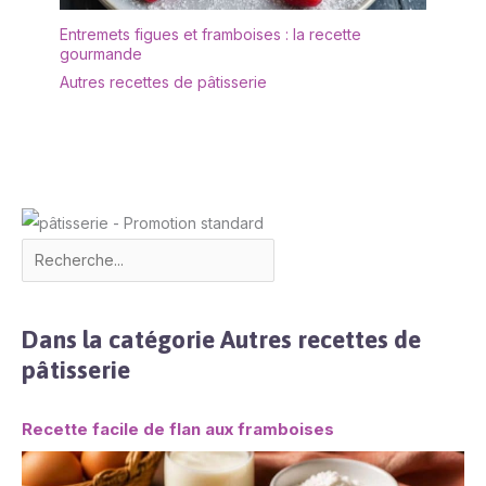
présentent des bords
lisses, sans aucune
Entremets figues et framboises : la recette
gourmande
aspérité. Elles passent
entièrement au lave-
Autres recettes de pâtisserie
vaisselle, garantissant un
nettoyage facile et
préservant leur éclat
argenté pendant des
années.
Dans la catégorie Autres recettes de
pâtisserie
Recette facile de flan aux framboises