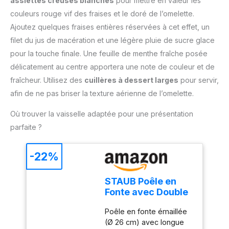
assiettes creuses blanches
pour mettre en valeur les
des soins appropriés,
vaisselle afin de retirer
couleurs rouge vif des fraises et le doré de l’omelette.
ces poêles développent
les restes de thé cacao
une patine naturelle
Ajoutez quelques fraises entières réservées à cet effet, un
farine ou sucre glace
antiadhésive qui
filet du jus de macération et une légère pluie de sucre glace
s'améliore avec
pour la touche finale. Une feuille de menthe fraîche posée
l'utilisation. Il suffit de les
délicatement au centre apportera une note de couleur et de
laver à la main et de les
réassaisonner de temps
fraîcheur. Utilisez des
cuillères à dessert larges
pour servir,
en temps pour maintenir
afin de ne pas briser la texture aérienne de l’omelette.
leurs performances et
leur aspect.
Où trouver la vaisselle adaptée pour une présentation
parfaite ?
-22%
STAUB Poêle en
Fonte avec Double
Bec Verseur, Ø 26
Poêle en fonte émaillée
cm, Noir Mat
(Ø 26 cm) avec longue