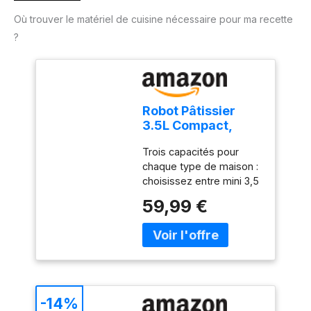
Où trouver le matériel de cuisine nécessaire pour ma recette
?
Robot Pâtissier
3.5L Compact,
Kitchen in the box
Trois capacités pour
10 Vitesses +
chaque type de maison :
Pulse, Léger 2,9 kg,
choisissez entre mini 3,5
Bol Inox, 3
l pour les petites cuisines
Accessoires, Mini
59,99 €
ou les débutants, 5 l pour
Robot Cuisine
les familles qui cuisinent
Multifonction, Idéal
quotidiennement, ou 2
Pâtisserie Maison
bols de 4,5 l et 5 l pour
et Débutant (Rose
une polyvalence
Claire)
maximale. Un même
mixeur pétrisseur
-14%