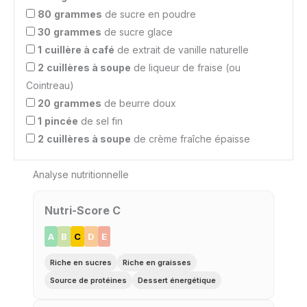
80
grammes
de sucre en poudre
30
grammes
de sucre glace
1
cuillère à café
de extrait de vanille naturelle
2
cuillères à soupe
de liqueur de fraise (ou
Cointreau)
20
grammes
de beurre doux
1
pincée
de sel fin
2
cuillères à soupe
de crème fraîche épaisse
Analyse nutritionnelle
Nutri-Score C
A
B
C
D
E
Riche en sucres
Riche en graisses
Source de protéines
Dessert énergétique