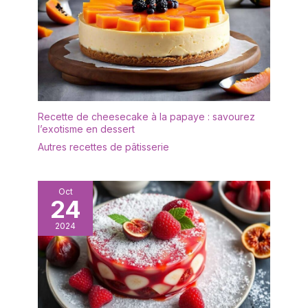
manuel facile à l'eau, et
des soupes pho. Un
est complètement sûre
ajout indispensable à vos
pour le lave-vaisselle
couverts actuels. 💎 [LOT
pour un nettoyage
DE 8 CUILLÈRES : UN
rapide, pratique et
EXCELLENT RAPPORT
approfondi chaque fois.
QUALITÉ-PRIX] Ce set
économique comprend 9
pièces polyvalentes,
Recette de cheesecake à la papaye : savourez
parfaites pour les repas
l’exotisme en dessert
en famille, les dîners
Autres recettes de pâtisserie
entre amis, la
restauration ou pour
remplacer des couverts
Oct
égarés. Sublimez vos
24
repas grâce à cet
ensemble élégant. 🧼
2024
[FINITION MIROIR ET
COMPATIBILITÉ LAVE-
VAISSELLE] Dotées
d'une finition miroir
impeccable, ces cuillères