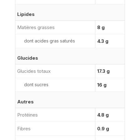
Lipides
Matières grasses
8 g
dont acides gras saturés
4.3 g
Glucides
Glucides totaux
17.3 g
dont sucres
16 g
Autres
Protéines
4.8 g
Fibres
0.9 g